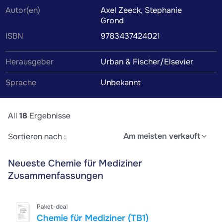
Autor(en)
Axel Zeeck, Stephanie
werden von Kommilitonen oder Tutoren verfasst, um dir
Grond
das Verständnis des Lehrbuchinhalts zu erleichtern.
ISBN
9783437424021
Wenn du die Zusammenfassung findest, die perfekt zu
deinem Lernstil passt, wird das Lernen zum Kinderspiel.
Herausgeber
Urban & Fischer/Elsevier
Sprache
Unbekannt
All
18
Ergebnisse
Am meisten verkauft
Sortieren nach :
Neueste Chemie für Mediziner
Zusammenfassungen
Paket-deal
Chemie für Mediziner (TB1)