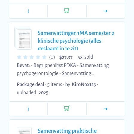
begin nog typfoutjes etc in staan, tegen de blok
probeer ik ze er uit te halen.
i
Samenvattingen 1MA semester 2
klinische psychologie (alles
geslaagd in 1e zit)
$
(0)
5x sold
27.37
Bevat: - Begrippenlijst PDKA - Samenvatting
psychogerontologie - Samenvatting
eerstelijnspsychologie - Samenvatting klinisch
Package deal
• 5 items •
by
KiroNox123
•
biologische psychologie - Samenvatting
uploaded
2025
praktische psychofarmacologie
i
Samenvatting praktische