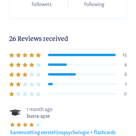
Followers
Following
26 Reviews received
15
4
6
1
0
1 month ago
busra-ayse
Samenvatting eerstelijnspsychologie + flashcards