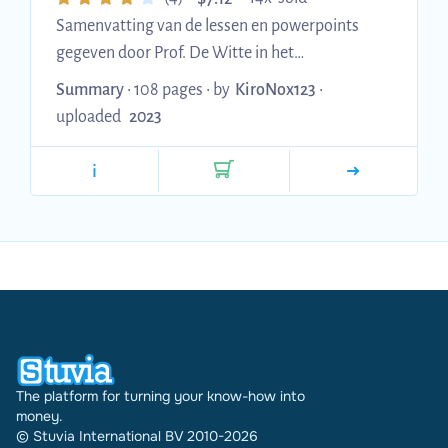
Samenvatting van de lessen en powerpoints
gegeven door Prof. De Witte in het
academiejaar 2022-2023. *Kan nog schrijf en
Summary
• 108 pages •
by
KiroNox123
•
typfouten bevatten
uploaded
2023
i
The platform for turning your know-how into
money.
© Stuvia International BV 2010-2026