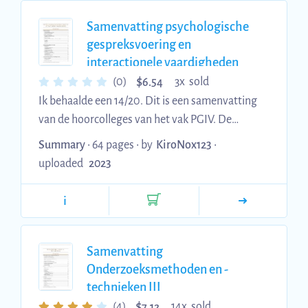
Samenvatting psychologische
gespreksvoering en
interactionele vaardigheden
$
(0)
3x sold
6.54
Ik behaalde een 14/20. Dit is een samenvatting
van de hoorcolleges van het vak PGIV. De
samenvatting bevat slides en notities van
Summary
• 64 pages •
by
KiroNox123
•
tijdens de les. Alsook de oefenvragen die in het
uploaded
2023
laatste hoorcollege aan bod kwamen, met hun
bijhorende antwoorden. Het vak werd in
i
gegeven door A.H. dus is lichtelijk anders dan
vorige jaren *Kan nog schrijf en typfouten
bevatten
Samenvatting
Onderzoeksmethoden en -
technieken III
$
(4)
14x sold
7.12