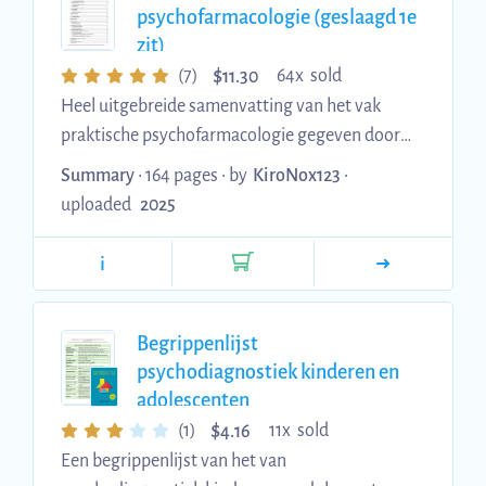
psychofarmacologie (geslaagd 1e
zit)
$
(7)
64x sold
11.30
Heel uitgebreide samenvatting van het vak
praktische psychofarmacologie gegeven door
Prof. Dr. De Bundel in academiejaar 24'-25'. Het
Summary
• 164 pages •
by
KiroNox123
•
is een nieuwe prof sinds dit jaar dus ik vul de
uploaded
2025
samenvatting elke week aan. Ik start altijd
vanuit de powerpoints en zet mijn eigen
i
notities in het grijs. De prof vertelt vrij veel bij
de dia's dus dan is er een duidelijk onderscheid
tussen de dia's en mijn notities. Ook is alles wat
Begrippenlijst
hij tijdens de les zegt over het examen
psychodiagnostiek kinderen en
aangegeven met "EXAMEN:" in he...
adolescenten
$
(1)
11x sold
4.16
Een begrippenlijst van het van