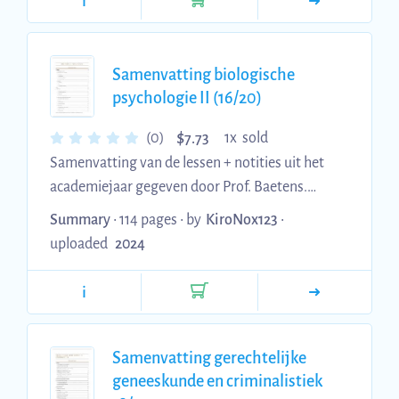
i
samenvatting.
Samenvatting biologische
psychologie II (16/20)
$
(0)
1x sold
7.73
Samenvatting van de lessen + notities uit het
academiejaar gegeven door Prof. Baetens.
Bevat de nieuwe hoofdstukken. Er zijn
Summary
• 114 pages •
by
KiroNox123
•
meerdere vriendinnen geslaagd met deze
uploaded
2024
samenvatting en ikzelf behaalde een 16/20. Heel
veel succes!
i
Samenvatting gerechtelijke
geneeskunde en criminalistiek