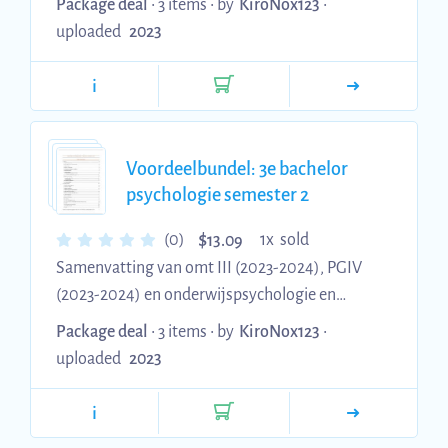
Package deal
• 3 items •
by
KiroNox123
•
leerstoornissen *Kan nog schrijf en typfouten
uploaded
2023
bevatten
i
Voordeelbundel: 3e bachelor
psychologie semester 2
$
(0)
1x sold
13.09
Samenvatting van omt III (2023-2024), PGIV
(2023-2024) en onderwijspsychologie en
leerstoornissen (2024-2025). Ze bevatten beide
Package deal
• 3 items •
by
KiroNox123
•
de slides en notities van de hoorcolleges. *Kan
uploaded
2023
nog schrijf en typfouten bevatten
i