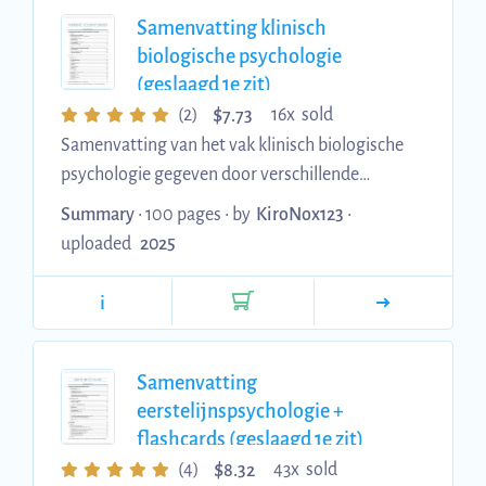
Samenvatting klinisch
biologische psychologie
(geslaagd 1e zit)
$
(2)
16x sold
7.73
Samenvatting van het vak klinisch biologische
psychologie gegeven door verschillende
gastprofessoren (aangegeven bij titel) in
Summary
• 100 pages •
by
KiroNox123
•
academiejaar '24-'25. Ik maak hem zo snel
uploaded
2025
mogelijk af
i
Samenvatting
eerstelijnspsychologie +
flashcards (geslaagd 1e zit)
$
(4)
43x sold
8.32