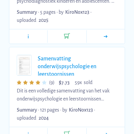
psychodiagnostiek kinderen en adolescenten. Ik
vond dit heel nuttig als korte herhaling
Summary
• 5 pages •
by
KiroNox123
•
aangezien het best een lange samenvatting
uploaded
2025
was. Disclaimer: De begrippenlijst bevat niet
ALLE begrippen maar de belangrijkste. De
i
begrippenlijst is gemaakt aan de hand van een
samenvatting van het boek. Als je echt alle
begrippen wil kan je best de begrippenlijst
Samenvatting
vanachter uit het boek gebruiken.
onderwijspsychologie en
leerstoornissen
$
(9)
59x sold
7.73
Dit is een volledige samenvatting van het vak
onderwijspsychologie en leerstoornissen
gegeven door Prof. Dr. Van Heel in academiejaar
Summary
• 121 pages •
by
KiroNox123
•
'23-'24. De samenvatting bevat de slides +
uploaded
2024
notities uit de les. Ikzelf en meerdere
vriendinnen zijn geslaagd met deze