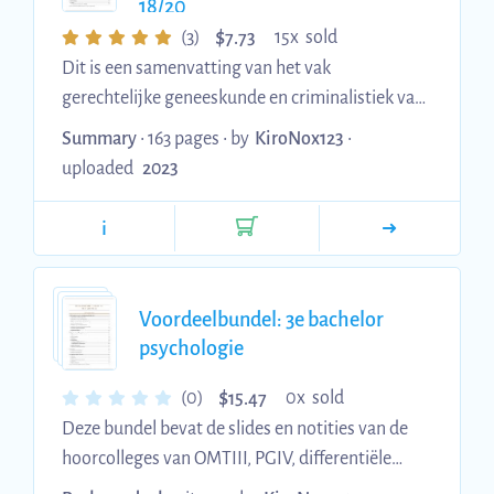
18/20
$
(3)
15x sold
7.73
Dit is een samenvatting van het vak
gerechtelijke geneeskunde en criminalistiek van
het jaar . De samenvatting omvat alle (digitale)
Summary
• 163 pages •
by
KiroNox123
•
lessen. Ik behaalde een 18/20. Foto's heb ik
uploaded
2023
tijdens het studeren bekeken op de opnames
aangezien deze niet gedeeld mogen worden.
i
Link naar 106 flashcards;
Voordeelbundel: 3e bachelor
psychologie
$
(0)
0x sold
15.47
Deze bundel bevat de slides en notities van de
hoorcolleges van OMTIII, PGIV, differentiële
psychologie en onderwijspsychologie en