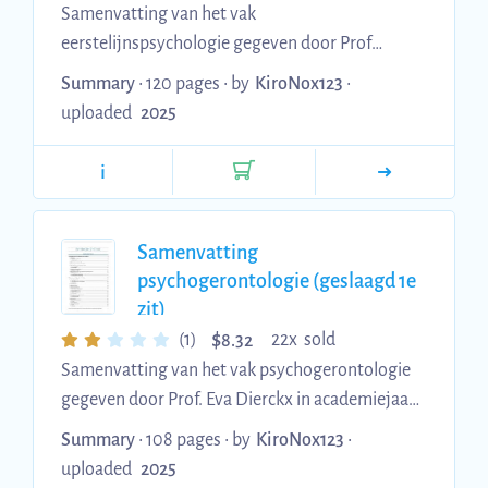
Samenvatting van het vak
eerstelijnspsychologie gegeven door Prof
Dagmar Van Liefferinge gegeven in
Summary
• 120 pages •
by
KiroNox123
•
academiejaar '24-'25. Op de laatste pagina is
uploaded
2025
ook een link naar de flashcards terug te vinden
i
Samenvatting
psychogerontologie (geslaagd 1e
zit)
$
(1)
22x sold
8.32
Samenvatting van het vak psychogerontologie
gegeven door Prof. Eva Dierckx in academiejaar
24'-25'. Ik vul de samenvatting elke week aan, en
Summary
• 108 pages •
by
KiroNox123
•
vertrek vanuit de powerpoints. Er kunnen in het
uploaded
2025