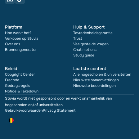
Platform
Hulp & Support
Hoe werkt het?
Tevredenheidsgarantie
Verkopen op Stuvia
Trust
Over ons
Veelgestelde vragen
Bronnengenerator
Chat met ons
Study guide
Beleid
Laatste content
Copyright Center
Alle hogescholen & universiteiten
Erecode
Nieuwste samenvattingen
Gedragsregels
Nieuwste beoordelingen
Notice & Takedown
Stuvia wordt niet gesponsord door en werkt onafhankelijk van
hogescholen en/of universiteiten
Gebruiksvoorwaarden
Privacy Statement