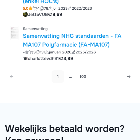
(enkel HOC's)
5.0
4
78
juli 2023
2022/2023
JetteVUB
€18,69
Samenvatting
Samenvatting NHG standaarden - FA
MA107 Polyfarmacie (FA-MA107)
-
3
131
januari 2026
2025/2026
charlottevdh91
€13,99
1
...
103
Wekelijks betaald worden?