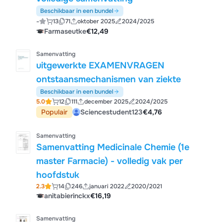
Beschikbaar in een bundel
-
13
71
oktober 2025
2024/2025
Farmaseutke
€12,49
Samenvatting
uitgewerkte EXAMENVRAGEN
ontstaansmechanismen van ziekte
Beschikbaar in een bundel
5.0
12
111
december 2025
2024/2025
Populair
Sciencestudent123
€4,76
Samenvatting
Samenvatting Medicinale Chemie (1e
master Farmacie) - volledig vak per
hoofdstuk
2.3
14
246
januari 2022
2020/2021
anitabierinckx
€16,19
Samenvatting