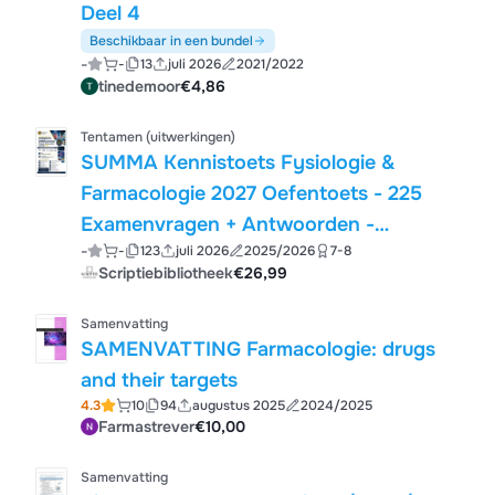
Deel 4
Beschikbaar in een bundel
-
-
13
juli 2026
2021/2022
tinedemoor
€4,86
Tentamen (uitwerkingen)
SUMMA Kennistoets Fysiologie &
Farmacologie 2027 Oefentoets - 225
Examenvragen + Antwoorden -
-
-
123
juli 2026
2025/2026
7-8
Toelatingstoets Examentraining -
Scriptiebibliotheek
€26,99
Compleet Studiepakket
Samenvatting
SAMENVATTING Farmacologie: drugs
and their targets
4.3
10
94
augustus 2025
2024/2025
Farmastrever
€10,00
Samenvatting