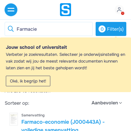
0
Filter(s)
Jouw school of universiteit
Farmacie - Samenvattingen en
Verbeter je zoekresultaten. Selecteer je onderwijsinstelling en
Aantekeningen
vak zodat wij jou de meest relevante documenten kunnen
laten zien en jij het beste geholpen wordt!
Op zoek naar een samenvatting over Farmacie? Op
deze pagina vind je 2043 samenvattingen over
Oké, ik begrijp het!
Farmacie.
Alle
2.043
resultaten
Aanbevolen
Sorteer op:
Samenvatting
Farmaco-economie (J000443A) -
volledige samenvatting