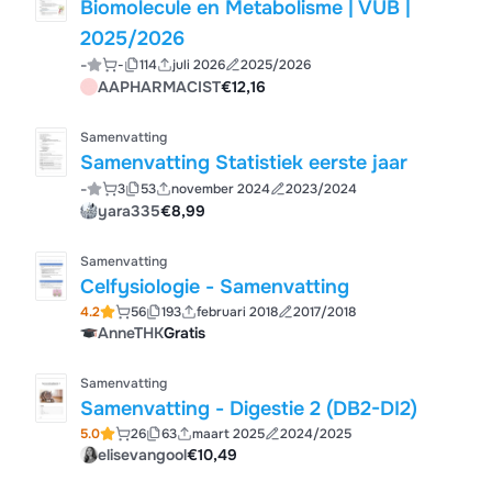
Biomolecule en Metabolisme | VUB |
2025/2026
-
-
114
juli 2026
2025/2026
AAPHARMACIST
€12,16
Samenvatting
Samenvatting Statistiek eerste jaar
-
3
53
november 2024
2023/2024
yara335
€8,99
Samenvatting
Celfysiologie - Samenvatting
4.2
56
193
februari 2018
2017/2018
AnneTHK
Gratis
Samenvatting
Samenvatting - Digestie 2 (DB2-DI2)
5.0
26
63
maart 2025
2024/2025
elisevangool
€10,49