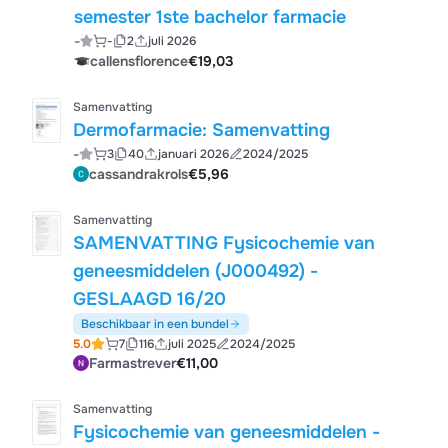
semester 1ste bachelor farmacie
-
-
2
juli 2026
callensflorence
€19,03
Samenvatting
Dermofarmacie: Samenvatting
-
3
40
januari 2026
2024/2025
cassandrakrols
€5,96
Samenvatting
SAMENVATTING Fysicochemie van
geneesmiddelen (J000492) -
GESLAAGD 16/20
Beschikbaar in een bundel
5.0
7
116
juli 2025
2024/2025
Farmastrever
€11,00
Samenvatting
Fysicochemie van geneesmiddelen -