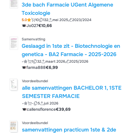
3de bach Farmacie UGent Algemene
Toxicologie
5.0
10
132
mei 2025
2023/2024
Jo027
€10,66
Samenvatting
Geslaagd in 1ste zit - Biotechnologie en
genetica - BA2 Farmacie - 2025-2026
-
1
32
maart 2026
2025/2026
farma888
€6,99
Voordeelbundel
alle samenvattingen BACHELOR 1, 1STE
SEMESTER FARMACIE
-
-
5
juli 2026
callensflorence
€39,69
Voordeelbundel
samenvattingen practicum 1ste & 2de