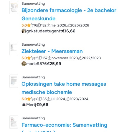
Samenvatting
Bijzondere farmacologie - 2e bachelor
Geneeskunde
5.0
6
132
mei 2026
2025/2026
gnkstudentugentt
€16,66
Samenvatting
Ziekteleer - Meersseman
5.0
15
157
november 2023
2022/2023
marie9876
€25,99
Samenvatting
Oplossingen take home messages
medische biochemie
5.0
18
35
juli 2024
2023/2024
Mertj
€9,66
Samenvatting
Farmaco-economie: Samenvatting