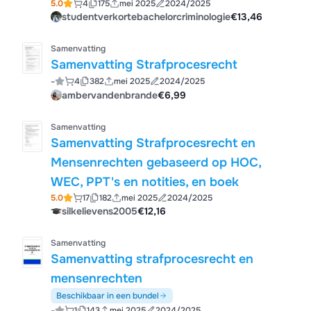
5.0
4
175
mei 2025
2024/2025
examenvragen (14/20)
studentverkortebachelorcriminologie
€13,46
Samenvatting
Samenvatting Strafprocesrecht
-
4
382
mei 2025
2024/2025
ambervandenbrande
€6,99
Samenvatting
Samenvatting Strafprocesrecht en
Mensenrechten gebaseerd op HOC,
WEC, PPT's en notities, en boek
5.0
17
182
mei 2025
2024/2025
silkelievens2005
€12,16
Samenvatting
Samenvatting strafprocesrecht en
mensenrechten
Beschikbaar in een bundel
-
1
143
mei 2025
2024/2025