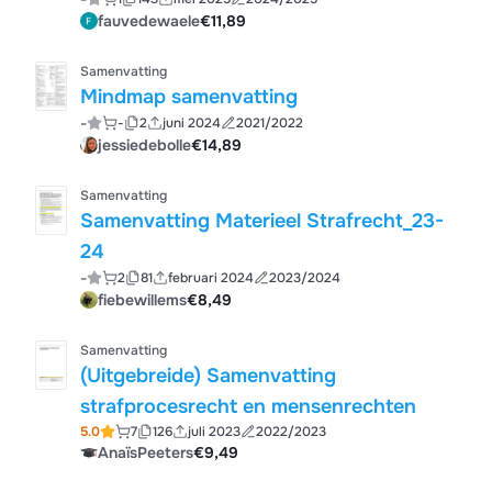
fauvedewaele
€11,89
Samenvatting
Mindmap samenvatting
-
-
2
juni 2024
2021/2022
jessiedebolle
€14,89
Samenvatting
Samenvatting Materieel Strafrecht_23-
24
-
2
81
februari 2024
2023/2024
fiebewillems
€8,49
Samenvatting
(Uitgebreide) Samenvatting
strafprocesrecht en mensenrechten
5.0
7
126
juli 2023
2022/2023
AnaïsPeeters
€9,49