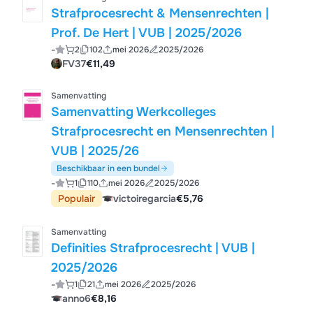
Strafprocesrecht & Mensenrechten |
Prof. De Hert | VUB | 2025/2026
-
2
102
mei 2026
2025/2026
FV37
€11,49
Samenvatting
Samenvatting Werkcolleges
Strafprocesrecht en Mensenrechten |
VUB | 2025/26
Beschikbaar in een bundel
-
1
110
mei 2026
2025/2026
Populair
victoiregarcia
€5,76
Samenvatting
Definities Strafprocesrecht | VUB |
2025/2026
-
1
21
mei 2026
2025/2026
anno6
€8,16