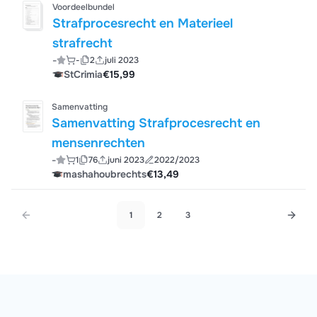
Voordeelbundel
Strafprocesrecht en Materieel
strafrecht
-
-
2
juli 2023
StCrimia
€15,99
Samenvatting
Samenvatting Strafprocesrecht en
mensenrechten
-
1
76
juni 2023
2022/2023
mashahoubrechts
€13,49
1
2
3