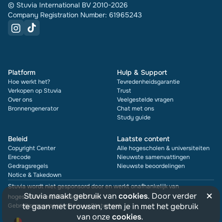
© Stuvia International BV 2010-2026
Company Registration Number: 61965243
Platform
Hulp & Support
Hoe werkt het?
Tevredenheidsgarantie
Verkopen op Stuvia
Trust
Over ons
Veelgestelde vragen
Bronnengenerator
Chat met ons
Study guide
Beleid
Laatste content
Copyright Center
Alle hogescholen & universiteiten
Erecode
Nieuwste samenvattingen
Gedragsregels
Nieuwste beoordelingen
Notice & Takedown
Stuvia wordt niet gesponsord door en werkt onafhankelijk van
×
Stuvia maakt gebruik van
cookies
. Door verder
hogescholen en/of universiteiten
te gaan met browsen, stem je in met het gebruik
Gebruiksvoorwaarden
Privacy Statement
van onze
cookies
.