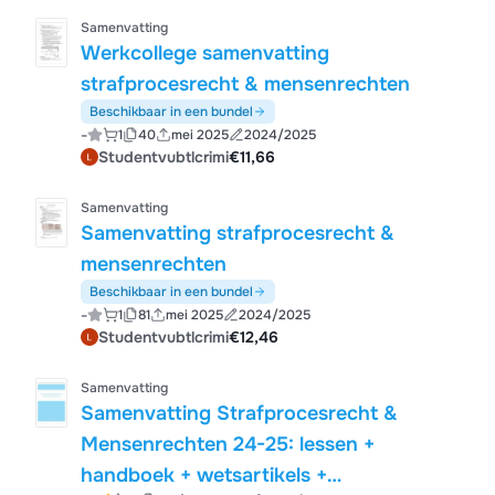
Samenvatting
Werkcollege samenvatting
strafprocesrecht & mensenrechten
Beschikbaar in een bundel
-
1
40
mei 2025
2024/2025
Studentvubtlcrimi
€11,66
Samenvatting
Samenvatting strafprocesrecht &
mensenrechten
Beschikbaar in een bundel
-
1
81
mei 2025
2024/2025
Studentvubtlcrimi
€12,46
Samenvatting
Samenvatting Strafprocesrecht &
Mensenrechten 24-25: lessen +
handboek + wetsartikels +