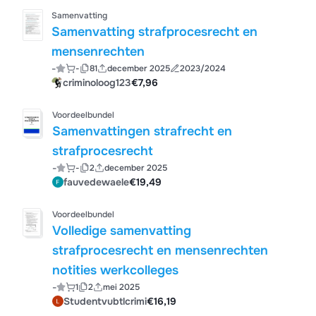
Samenvatting
Samenvatting strafprocesrecht en
mensenrechten
-
-
81
december 2025
2023/2024
criminoloog123
€7,96
Voordeelbundel
Samenvattingen strafrecht en
strafprocesrecht
-
-
2
december 2025
fauvedewaele
€19,49
Voordeelbundel
Volledige samenvatting
strafprocesrecht en mensenrechten
notities werkcolleges
-
1
2
mei 2025
Studentvubtlcrimi
€16,19