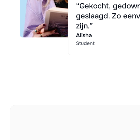
“Gekocht, gedown
geslaagd. Zo eenv
zijn.”
Alisha
Student