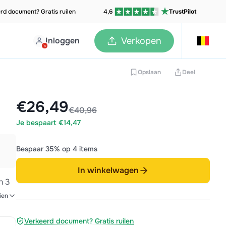
rd document? Gratis ruilen
4,6
TrustPilot
Inloggen
Verkopen
Opslaan
Deel
€26,49
€40,96
Je bespaart €14,47
Bespaar 35% op 4 items
In winkelwagen
n 3
ien
Verkeerd document? Gratis ruilen