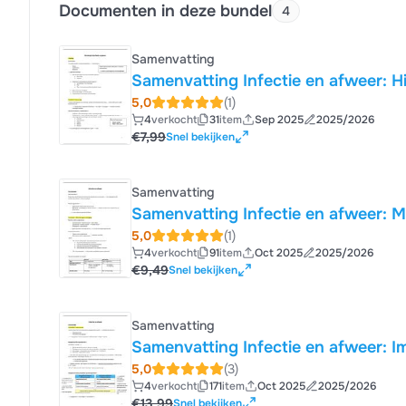
Documenten in deze bundel
4
Samenvatting
Samenvatting Infectie en afweer: Hi
5,0
(1)
4
verkocht
31
item
Sep 2025
2025/2026
€7,99
Snel bekijken
Samenvatting
Samenvatting Infectie en afweer: M
5,0
(1)
4
verkocht
91
item
Oct 2025
2025/2026
€9,49
Snel bekijken
Samenvatting
Samenvatting Infectie en afweer: I
5,0
(3)
4
verkocht
171
item
Oct 2025
2025/2026
€13,99
Snel bekijken