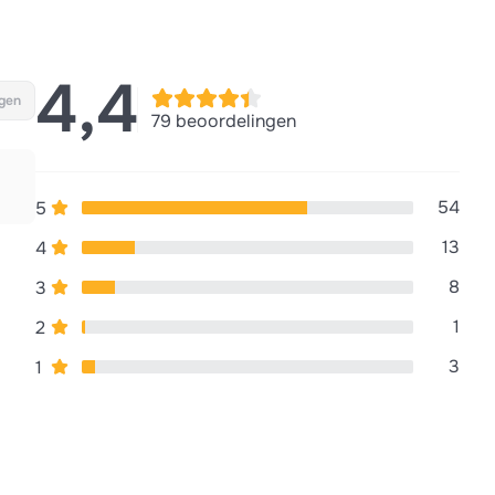
4,4
gen
79 beoordelingen
54
5
13
4
8
3
1
2
3
1