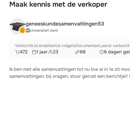
Maak kennis met de verkoper
geneeskundesamenvattingen53
Universiteit Gent
Verkocht
Lid sinds
Aantal volgers
Documenten
Laatst verkocht
472
1 jaar
23
68
6 dagen ge
Ik ben met alle samenvattingen tot nu toe al in 1e zit mo
samenvattingen. bij vragen, stuur gerust een berichtje!! 