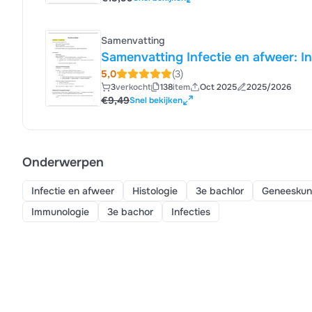
Samenvatting
Samenvatting Infectie en afweer: In
5,0
(3)
3
verkocht
138
item
Oct 2025
2025/2026
€9,49
Snel bekijken
Onderwerpen
Infectie en afweer
Histologie
3e bachlor
Geneesku
Immunologie
3e bachor
Infecties