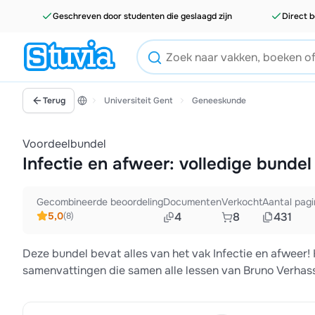
Geschreven door studenten die geslaagd zijn
Direct b
Terug
Universiteit Gent
Geneeskunde
Voordeelbundel
Infectie en afweer: volledige bundel
Gecombineerde beoordeling
Documenten
Verkocht
Aantal pagi
5,0
4
8
431
(8)
Deze bundel bevat alles van het vak Infectie en afweer!
samenvattingen die samen alle lessen van Bruno Verha
lessen, les over antibiotica en infectiehygiëne zijn opge