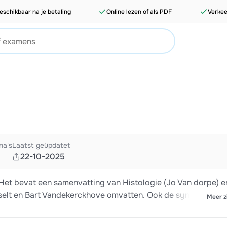
eschikbaar na je betaling
Online lezen of als PDF
Verkee
na's
Laatst geüpdatet
22-10-2025
 Het bevat een samenvatting van Histologie (Jo Van dorpe) e
sselt en Bart Vandekerckhove omvatten. Ook de syndromale
Meer z
nomen onder het deel 'Infecties'. Veel succes!