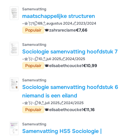
Samenvatting
maatschappelijke structuren
-
1
69
augustus 2024
2023/2024
Populair
zahrareclame
€7,66
Samenvatting
Sociologie samenvatting hoofdstuk 7
-
-
10
juli 2025
2024/2025
Populair
elisabethcoucke1
€10,99
Samenvatting
Sociologie samenvatting hoofdstuk 6
niemand is een eiland
-
-
9
juli 2025
2024/2025
Populair
elisabethcoucke1
€11,16
Samenvatting
Samenvatting HS5 Sociologie |