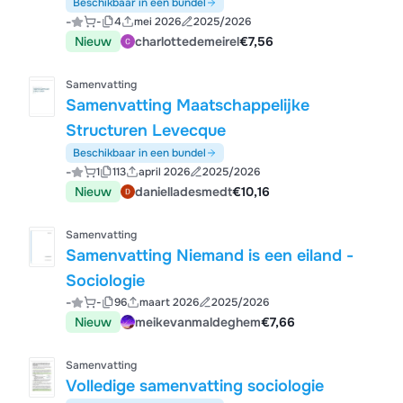
Beschikbaar in een bundel
-
-
4
mei 2026
2025/2026
Nieuw
charlottedemeirel
€7,56
Samenvatting
Samenvatting Maatschappelijke
Structuren Levecque
Beschikbaar in een bundel
-
1
113
april 2026
2025/2026
Nieuw
danielladesmedt
€10,16
Samenvatting
Samenvatting Niemand is een eiland -
Sociologie
-
-
96
maart 2026
2025/2026
Nieuw
meikevanmaldeghem
€7,66
Samenvatting
Volledige samenvatting sociologie