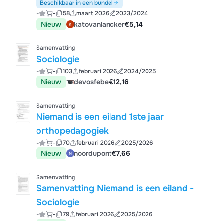
Beschikbaar in een bundel
-
-
58
maart 2026
2023/2024
Nieuw
katovanlancker
€5,14
Samenvatting
Sociologie
-
-
103
februari 2026
2024/2025
Nieuw
devosfebe
€12,16
Samenvatting
Niemand is een eiland 1ste jaar
orthopedagogiek
-
-
70
februari 2026
2025/2026
Nieuw
noordupont
€7,66
Samenvatting
Samenvatting Niemand is een eiland -
Sociologie
-
-
79
februari 2026
2025/2026