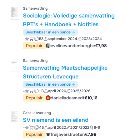
Samenvatting
Sociologie: Volledige samenvatting
PPT's + Handboek + Notities
Beschikbaar in een bundel
-
1
53
september 2024
2023/2024
Populair
evelinevandenberghe
€7,98
Samenvatting
Samenvatting Maatschappelijke
Structuren Levecque
Beschikbaar in een bundel
-
1
113
april 2026
2025/2026
Populair
danielladesmedt
€10,16
Case uitwerking
SV niemand is een eiland
-
1
45
april 2022
2021/2022
8-9
Populair
freijaverstraeten
€7,99