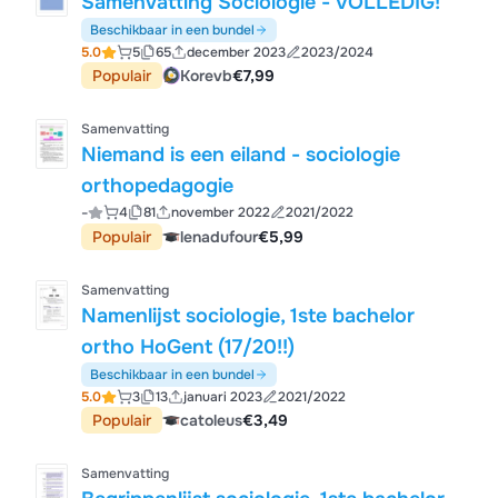
Samenvatting Sociologie - VOLLEDIG!
Beschikbaar in een bundel
5.0
5
65
december 2023
2023/2024
Populair
Korevb
€7,99
Samenvatting
Niemand is een eiland - sociologie
orthopedagogie
-
4
81
november 2022
2021/2022
Populair
lenadufour
€5,99
Samenvatting
Namenlijst sociologie, 1ste bachelor
ortho HoGent (17/20!!)
Beschikbaar in een bundel
5.0
3
13
januari 2023
2021/2022
Populair
catoleus
€3,49
Samenvatting