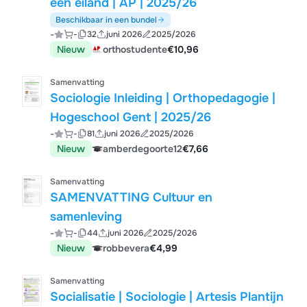
een eiland | AP | 2025/26
Beschikbaar in een bundel
-
-
32
juni 2026
2025/2026
Nieuw
orthostudente
€10,96
Samenvatting
Sociologie Inleiding | Orthopedagogie |
Hogeschool Gent | 2025/26
-
-
81
juni 2026
2025/2026
Nieuw
amberdegoorte12
€7,66
Samenvatting
SAMENVATTING Cultuur en
samenleving
-
-
44
juni 2026
2025/2026
Nieuw
robbevera
€4,99
Samenvatting
Socialisatie | Sociologie | Artesis Plantijn