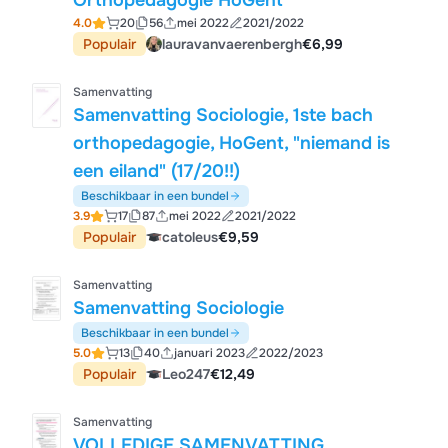
Orthopedagogie HoGent
4.0
20
56
mei 2022
2021/2022
Populair
lauravanvaerenbergh
€6,99
Samenvatting
Samenvatting Sociologie, 1ste bach
orthopedagogie, HoGent, "niemand is
een eiland" (17/20!!)
Beschikbaar in een bundel
3.9
17
87
mei 2022
2021/2022
Populair
catoleus
€9,59
Samenvatting
Samenvatting Sociologie
Beschikbaar in een bundel
5.0
13
40
januari 2023
2022/2023
Populair
Leo247
€12,49
Samenvatting
VOLLEDIGE SAMENVATTING