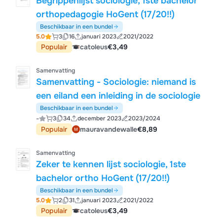
Begrippenlijst sociologie, 1ste bachelor
orthopedagogie HoGent (17/20!!)
Beschikbaar in een bundel
5.0
3
16
januari 2023
2021/2022
Populair
catoleus
€3,49
Samenvatting
Samenvatting - Sociologie: niemand is
een eiland een inleiding in de sociologie
Beschikbaar in een bundel
-
3
34
december 2023
2023/2024
Populair
mauravandewalle
€8,89
Samenvatting
Zeker te kennen lijst sociologie, 1ste
bachelor ortho HoGent (17/20!!)
Beschikbaar in een bundel
5.0
2
31
januari 2023
2021/2022
Populair
catoleus
€3,49