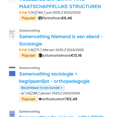
MAATSCHAPPELIJKE STRUCTUREN
4.5
10
164
juni 2025
2023/2024
Populair
fienhofman
€9,46
Samenvatting
Samenvatting Niemand is een eiland -
Sociologie
5.0
6
71
februari 2025
2024/2025
Populair
juttamortelmans
€13,16
Samenvatting
Samenvatting sociologie +
begrippenlijst - orthopedagogie
Beschikbaar in een bundel
-
6
86
januari 2025
2023/2024
Populair
orthostudent7
€5,49
Samenvatting