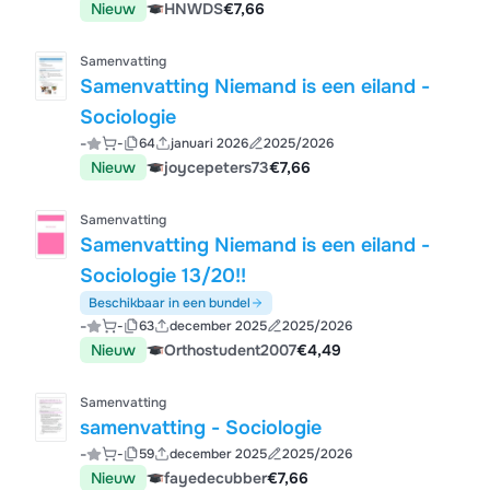
Nieuw
HNWDS
€7,66
Samenvatting
Samenvatting Niemand is een eiland -
Sociologie
-
-
64
januari 2026
2025/2026
Nieuw
joycepeters73
€7,66
Samenvatting
Samenvatting Niemand is een eiland -
Sociologie 13/20!!
Beschikbaar in een bundel
-
-
63
december 2025
2025/2026
Nieuw
Orthostudent2007
€4,49
Samenvatting
samenvatting - Sociologie
-
-
59
december 2025
2025/2026
Nieuw
fayedecubber
€7,66