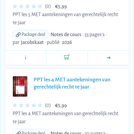
€
(0)
5,99
PPT les 5 MET aantekeningen van gerechtelijk recht
1e jaar
Notes de cours
• 33 pages's •
Package deal
par
jacobskaat
•
publié
2026
i
PPT les 4 MET aantekeningen van
gerechtelijk recht 1e jaar
€
(0)
5,99
PPT les 4 MET aantekeningen van gerechtelijk recht
1e jaar
Notes de cours
• 30 pages's •
Package deal