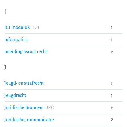
I
ICT module 3
ICT
1
Informatica
1
Inleiding fiscaal recht
6
J
Jeugd- en strafrecht
1
Jeugdrecht
1
Juridische Bronnen
BRO
6
Juridische communicatie
2