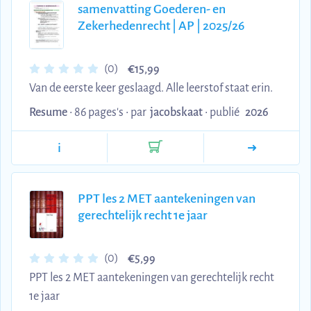
samenvatting Goederen- en
Zekerhedenrecht | AP | 2025/26
€
(0)
15,99
Van de eerste keer geslaagd. Alle leerstof staat erin.
Resume
• 86 pages's •
par
jacobskaat
•
publié
2026
i
PPT les 2 MET aantekeningen van
gerechtelijk recht 1e jaar
€
(0)
5,99
PPT les 2 MET aantekeningen van gerechtelijk recht
1e jaar