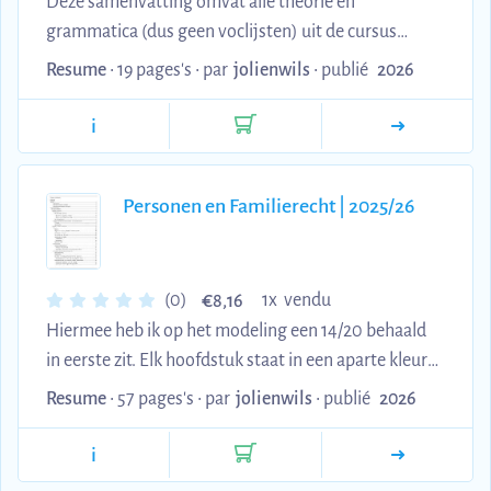
Deze samenvatting omvat alle theorie en
grammatica (dus geen voclijsten) uit de cursus
Frans module 3-4 van het eerste jaar. Hiermee heb ik
Resume
• 19 pages's •
par
jolienwils
•
publié
2026
een 15/20 behaald.
i
Personen en Familierecht | 2025/26
€
(0)
1x vendu
8,16
Hiermee heb ik op het modeling een 14/20 behaald
in eerste zit. Elk hoofdstuk staat in een aparte kleur,
wat mij hielp bij het aanduiden in het wetboek.
Resume
• 57 pages's •
par
jolienwils
•
publié
2026
i