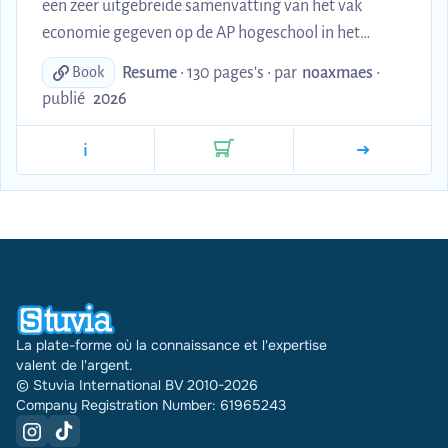
een zeer uitgebreide samenvatting van het vak
economie gegeven op de AP hogeschool in het
eerste jaar rechtspraktijk. Deze samenvatting bevat
Resume
• 130 pages's •
par
noaxmaes
•
Book
alle hoofdstukken BUITEN hoofdstuk 10, aangezien
publié
2026
wij deze niet moesten kennen.
i
La plate-forme où la connaissance et l'expertise
valent de l'argent.
© Stuvia International BV 2010-2026
Company Registration Number: 61965243