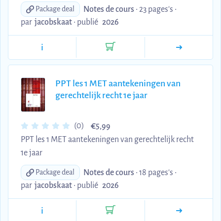
Notes de cours
• 23 pages's •
Package deal
par
jacobskaat
•
publié
2026
i
PPT les 1 MET aantekeningen van
gerechtelijk recht 1e jaar
€
(0)
5,99
PPT les 1 MET aantekeningen van gerechtelijk recht
1e jaar
Notes de cours
• 18 pages's •
Package deal
par
jacobskaat
•
publié
2026
i