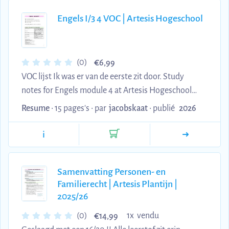
Engels I/3 4 VOC | Artesis Hogeschool
€
(0)
6,99
VOC lijst Ik was er van de eerste zit door. Study
notes for Engels module 4 at Artesis Hogeschool
Antwerpen, covering vocabulary and expressions
Resume
• 15 pages's •
par
jacobskaat
•
publié
2026
across 8 major chapters. Topics include science and
technology, media, politics, crime, money, beliefs,
i
emotions, senses, and bodily functions, with
particular focus on grammar rules (e.g., content vs.
Samenvatting Personen- en
contented, grateful expressions) and sensory
Familierecht | Artesis Plantijn |
vocabulary scales. These notes provide organized
2025/26
language reference material ideal for building
vocabul...
€
(0)
1x vendu
14,99