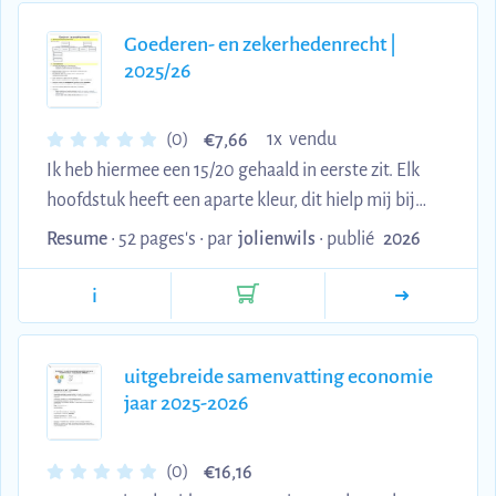
Goederen- en zekerhedenrecht |
2025/26
€
(0)
1x vendu
7,66
Ik heb hiermee een 15/20 gehaald in eerste zit. Elk
hoofdstuk heeft een aparte kleur, dit hielp mij bij
het aanduiden in mijn wetboek.
Resume
• 52 pages's •
par
jolienwils
•
publié
2026
i
uitgebreide samenvatting economie
jaar 2025-2026
€
(0)
16,16