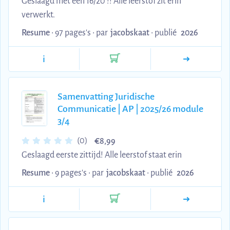
Geslaagd met een 16/20 !! Alle leerstof zit erin
verwerkt.
Resume
• 97 pages's •
par
jacobskaat
•
publié
2026
i
Samenvatting Juridische
Communicatie | AP | 2025/26 module
3/4
€
(0)
8,99
Geslaagd eerste zittijd! Alle leerstof staat erin
Resume
• 9 pages's •
par
jacobskaat
•
publié
2026
i