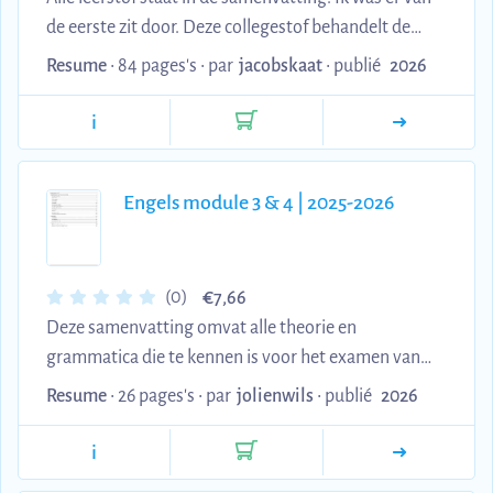
de eerste zit door. Deze collegestof behandelt de
grondslagen van bijzondere overeenkomsten voor
Resume
• 84 pages's •
par
jacobskaat
•
publié
2026
de cursus Rechtspraktijk aan Artesis Plantijn
Hogeschool Antwerpen. De inhoud omvat
i
kernconcepten zoals contractsvrijheid, aanvullend
recht, dwingend recht en openbare orde, gevolgd
Engels module 3 & 4 | 2025-2026
door gedetailleerde behandeling van specifieke
overeenkomsttypen: koop, ruil, huur, aanneming,
lening, bewaargeving, kanscontracten, lastgeving
en dading. Het ma...
€
(0)
7,66
Deze samenvatting omvat alle theorie en
grammatica die te kennen is voor het examen van
module 3-4 in het eerste jaar. Let op, er staan
Resume
• 26 pages's •
par
jolienwils
•
publié
2026
voclijsten in, maar niet voor de voc die te kennen is
uit het blauwe boekje (English vocabulary in use).
i
Hiermee heb ik een 17/20 behaald.