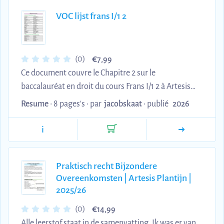
VOC lijst frans I/1 2
€
(0)
7,99
Ce document couvre le Chapitre 2 sur le
baccalauréat en droit du cours Frans I/1 2 à Artesis
Hogeschool Antwerpen. Il explore les aspects
Resume
• 8 pages's •
par
jacobskaat
•
publié
2026
fondamentaux du diplôme de baccalauréat en droit,
ses exigences et sa structure académique. Idéal pour
i
les étudiants en droit qui préparent leurs examens
et souhaitent bien comprendre les bases du
Praktisch recht Bijzondere
programme de formation juridique.
Overeenkomsten | Artesis Plantijn |
2025/26
€
(0)
14,99
Alle leerstof staat in de samenvatting. Ik was er van