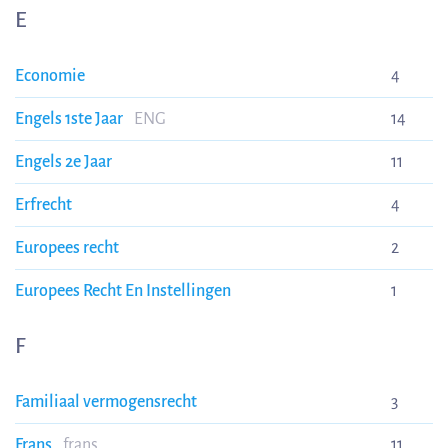
E
Economie
4
Engels 1ste Jaar
ENG
14
Engels 2e Jaar
11
Erfrecht
4
Europees recht
2
Europees Recht En Instellingen
1
F
Familiaal vermogensrecht
3
Frans
frans
11