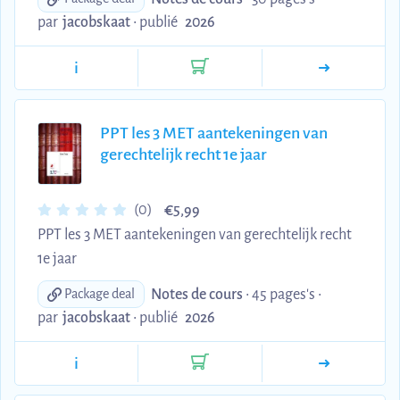
par
jacobskaat
•
publié
2026
i
PPT les 3 MET aantekeningen van
gerechtelijk recht 1e jaar
€
(0)
5,99
PPT les 3 MET aantekeningen van gerechtelijk recht
1e jaar
Notes de cours
• 45 pages's •
Package deal
par
jacobskaat
•
publié
2026
i