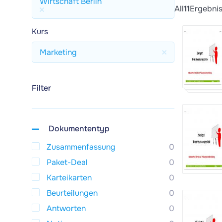
Wirtschaft Berlin
All
11
Ergebni
Kurs
Marketing
Filter
Dokumententyp
Zusammenfassung
0
Paket-Deal
0
Karteikarten
0
Beurteilungen
0
Antworten
0