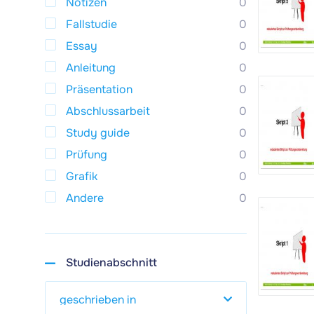
Notizen
0
Fallstudie
0
Essay
0
Anleitung
0
Präsentation
0
Abschlussarbeit
0
Study guide
0
Prüfung
0
Grafik
0
Andere
0
Studienabschnitt