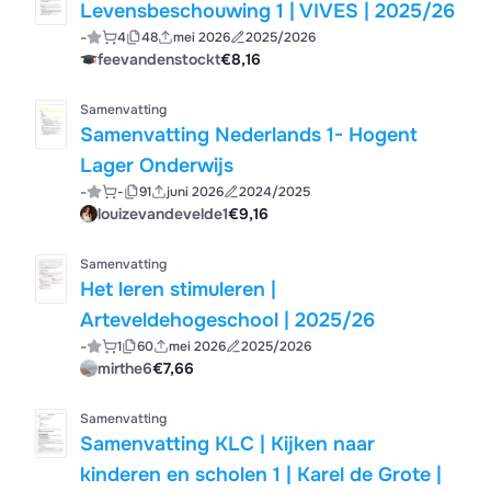
Levensbeschouwing 1 | VIVES | 2025/26
-
4
48
mei 2026
2025/2026
feevandenstockt
€8,16
Samenvatting
Samenvatting Nederlands 1- Hogent
Lager Onderwijs
-
-
91
juni 2026
2024/2025
louizevandevelde1
€9,16
Samenvatting
Het leren stimuleren |
Arteveldehogeschool | 2025/26
-
1
60
mei 2026
2025/2026
mirthe6
€7,66
Samenvatting
Samenvatting KLC | Kijken naar
kinderen en scholen 1 | Karel de Grote |