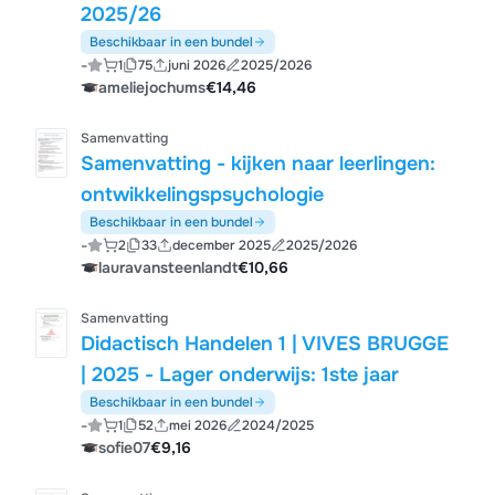
2025/26
Beschikbaar in een bundel
-
1
75
juni 2026
2025/2026
ameliejochums
€14,46
Samenvatting
Samenvatting - kijken naar leerlingen:
ontwikkelingspsychologie
Beschikbaar in een bundel
-
2
33
december 2025
2025/2026
lauravansteenlandt
€10,66
Samenvatting
Didactisch Handelen 1 | VIVES BRUGGE
| 2025 - Lager onderwijs: 1ste jaar
Beschikbaar in een bundel
-
1
52
mei 2026
2024/2025
sofie07
€9,16