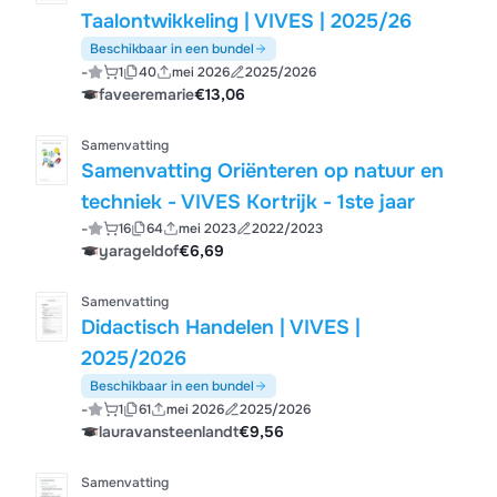
Taalontwikkeling | VIVES | 2025/26
Beschikbaar in een bundel
-
1
40
mei 2026
2025/2026
faveeremarie
€13,06
Samenvatting
Samenvatting Oriënteren op natuur en
techniek - VIVES Kortrijk - 1ste jaar
-
16
64
mei 2023
2022/2023
yarageldof
€6,69
Samenvatting
Didactisch Handelen | VIVES |
2025/2026
Beschikbaar in een bundel
-
1
61
mei 2026
2025/2026
lauravansteenlandt
€9,56
Samenvatting