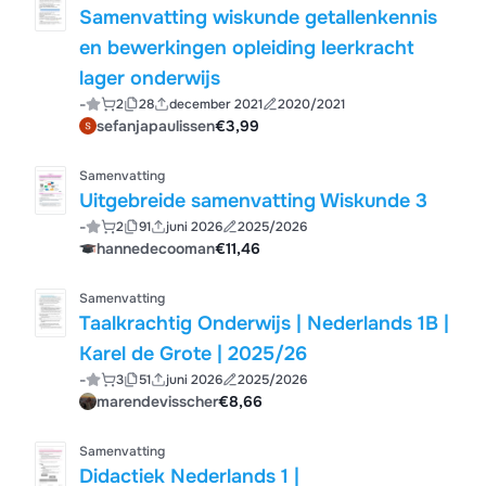
Samenvatting wiskunde getallenkennis
en bewerkingen opleiding leerkracht
lager onderwijs
-
2
28
december 2021
2020/2021
sefanjapaulissen
€3,99
Samenvatting
Uitgebreide samenvatting Wiskunde 3
-
2
91
juni 2026
2025/2026
hannedecooman
€11,46
Samenvatting
Taalkrachtig Onderwijs | Nederlands 1B |
Karel de Grote | 2025/26
-
3
51
juni 2026
2025/2026
marendevisscher
€8,66
Samenvatting
Didactiek Nederlands 1 |