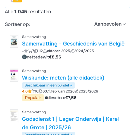
Alle
1.045
resultaten
Aanbevolen
Sorteer op:
Samenvatting
Samenvatting - Geschiedenis van België
-
7
112
oktober 2025
2024/2025
nettedewit
€8,56
Samenvatting
Wiskunde: meten (alle didactiek)
Beschikbaar in een bundel
4.0
6
60
februari 2026
2025/2026
Populair
liesebxx
€7,56
Samenvatting
Godsdienst 1 | Lager Onderwijs | Karel
de Grote | 2025/26