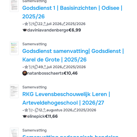
Samenvatting
Godsdienst 1 | Basisinzichten | Odisee |
2025/26
-
1
22
juli 2026
2025/2026
daviniavandenberge
€6,99
Samenvatting
Godsdienst samenvatting| Godsdienst |
Karel de Grote | 2025/26
-
1
49
juli 2026
2025/2026
natanbosschaerts
€10,46
Samenvatting
RKG Levensbeschouwelijk Leren |
Arteveldehogeschool | 2026/27
-
-
12
augustus 2026
2025/2026
elinepick
€11,66
Samenvatting