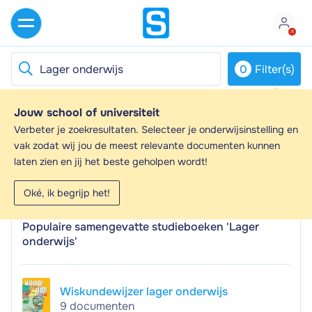
0
Filter(s)
Jouw school of universiteit
Lager onderwijs - Samenvattingen en
Verbeter je zoekresultaten. Selecteer je onderwijsinstelling en
Aantekeningen
vak zodat wij jou de meest relevante documenten kunnen
laten zien en jij het beste geholpen wordt!
Op zoek naar een samenvatting over Lager onderwijs?
Op deze pagina vind je 1045 samenvattingen over
Oké, ik begrijp het!
Lager onderwijs.
Populaire samengevatte studieboeken 'Lager
onderwijs'
Wiskundewijzer lager onderwijs
9 documenten