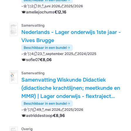
Beschikbaar in een bundel
-
2
31
juni 2026
2025/2026
ameliejochums
€12,16
Samenvatting
Nederlands - Lager onderwijs 1ste jaar -
Vives Brugge
Beschikbaar in een bundel
-
4
23
september 2025
2024/2025
sofie07
€8,06
Samenvatting
Samenvatting Wiskunde Didactiek
(didactische krachtlijnen; meetkunde en
MMR) | Lager onderwijs - flextraject
|KdG | 2025/26
Beschikbaar in een bundel
-
1
49
mei 2026
2025/2026
astriddestoop
€8,96
Overig