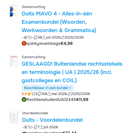
Samenvatting
Duits MAVO 4 - Alles-in-één
Examenbundel (Woorden,
Werkwoorden & Grammatica)
-
-
38
juli 2026
2025/2026
quintymuetstege
€4,98
Samenvatting
GESLAAGD! Buitenlandse rechtsstelsels
en terminologie | UA | 2025/26 (incl.
gastcolleges en COIL)
Beschikbaar in een bundel
5.0
2
106
mei 2026
2025/2026
RechtenstudentUA12345
€11,99
Voordeelbundel
Duits - Voordelenbundel
-
-
7
juli 2026