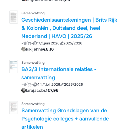
Samenvatting
Geschiedenisaantekeningen | Brits Rijk
& Koloniën , Duitsland deel, heel
Nederland | HAVO | 2025/26
-
-
17
juni 2026
2025/2026
kikijehne
€8,16
Samenvatting
BA2/3 Internationale relaties -
samenvatting
-
-
44
juli 2026
2025/2026
larajacobs1
€7,96
Samenvatting
Samenvatting Grondslagen van de
Psychologie colleges + aanvullende
artikelen