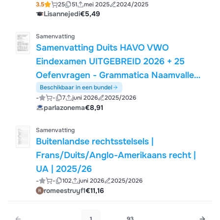
3.5
25
51
mei 2025
2024/2025
Lisannejedi
€5,49
Samenvatting
Samenvatting Duits HAVO VWO
Eindexamen UITGEBREID 2026 + 25
Oefenvragen - Grammatica Naamvallen
Werkwoorden Perfekt Präteritum
Beschikbaar in een bundel
-
-
7
juni 2026
2025/2026
Modalverben Bijzin Adjektiv
parlazonema
€8,91
Leesvaardigheid 30+ Pagina's
Samenvatting
Buitenlandse rechtsstelsels |
Frans/Duits/Anglo-Amerikaans recht |
UA | 2025/26
-
-
102
juni 2026
2025/2026
romeestruyf1
€11,16
1
...
93