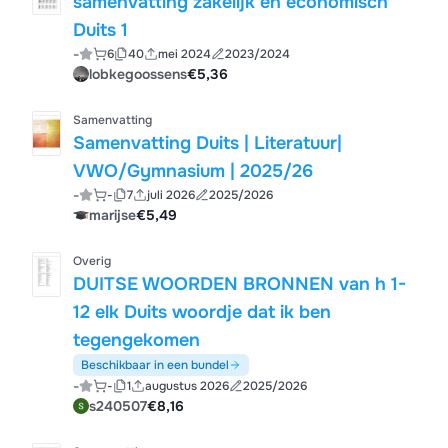
samenvatting zakelijk en economisch
Duits 1
-
6
40
mei 2024
2023/2024
lobkegoossens
€5,36
Samenvatting
Samenvatting Duits | Literatuur|
VWO/Gymnasium | 2025/26
-
-
7
juli 2026
2025/2026
marijse
€5,49
Overig
DUITSE WOORDEN BRONNEN van h 1-
12 elk Duits woordje dat ik ben
tegengekomen
Beschikbaar in een bundel
-
-
1
augustus 2026
2025/2026
s240507
€8,16