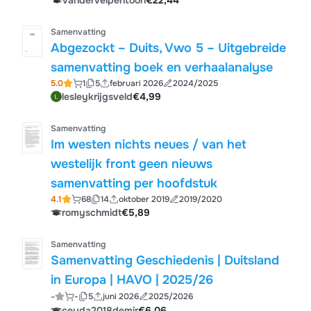
vandervelpentoon
€22,44
Samenvatting
Abgezockt – Duits, Vwo 5 – Uitgebreide
samenvatting boek en verhaalanalyse
5.0
1
5
februari 2026
2024/2025
lesleykrijgsveld
€4,99
Samenvatting
Im westen nichts neues / van het
westelijk front geen nieuws
samenvatting per hoofdstuk
4.1
68
14
oktober 2019
2019/2020
romyschmidt
€5,89
Samenvatting
Samenvatting Geschiedenis | Duitsland
in Europa | HAVO | 2025/26
-
-
5
juni 2026
2025/2026
ceyda2018demir
€6,06