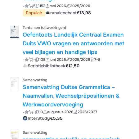
-
5
152
mei 2026
2025/2026
Populair
ranalenchant
€13,98
Tentamen (uitwerkingen)
Oefentoets Landelijk Centraal Examen
Duits VWO vragen en antwoorden met
veel bijlagen en handige tips
-
-
108
juni 2026
2025/2026
7-8
Scriptiebibliotheek
€12,50
Samenvatting
Samenvatting Duitse Grammatica –
Naamvallen, Wechselpräpositionen &
Werkwoordvervoeging
-
-
13
augustus 2026
2026/2027
InterStudy
€5,35
Samenvatting