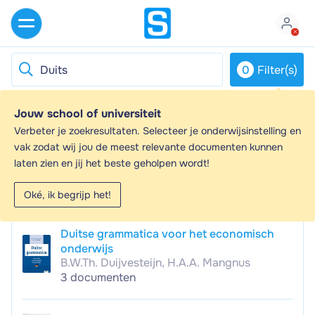
0
Filter(s)
Jouw school of universiteit
Duits - Samenvattingen en Aantekeningen
Verbeter je zoekresultaten. Selecteer je onderwijsinstelling en
Op zoek naar een samenvatting over Duits? Op deze
vak zodat wij jou de meest relevante documenten kunnen
pagina vind je 1859 samenvattingen over Duits.
laten zien en jij het beste geholpen wordt!
Populaire samengevatte studieboeken 'Duits'
Oké, ik begrijp het!
Duitse grammatica voor het economisch
onderwijs
B.W.Th. Duijvesteijn, H.A.A. Mangnus
3 documenten