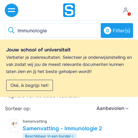
0
Filter(s)
Jouw school of universiteit
Immunologie - Samenvattingen en
Verbeter je zoekresultaten. Selecteer je onderwijsinstelling en
Aantekeningen
vak zodat wij jou de meest relevante documenten kunnen
laten zien en jij het beste geholpen wordt!
Op zoek naar een samenvatting over Immunologie? Op
deze pagina vind je 1650 samenvattingen over
Oké, ik begrijp het!
Immunologie.
Pagina 3 van de
1.650
resultaten
Aanbevolen
Sorteer op:
Samenvatting
Samenvatting - Immunologie 2
Beschikbaar in een bundel