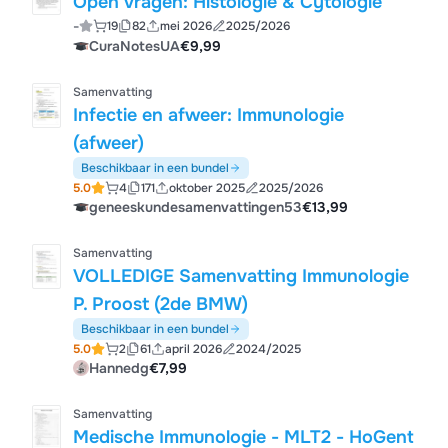
Open vragen: Histologie & Cytologie
-
19
82
mei 2026
2025/2026
CuraNotesUA
€9,99
Samenvatting
Infectie en afweer: Immunologie
(afweer)
Beschikbaar in een bundel
5.0
4
171
oktober 2025
2025/2026
geneeskundesamenvattingen53
€13,99
Samenvatting
VOLLEDIGE Samenvatting Immunologie
P. Proost (2de BMW)
Beschikbaar in een bundel
5.0
2
61
april 2026
2024/2025
Hannedg
€7,99
Samenvatting
Medische Immunologie - MLT2 - HoGent