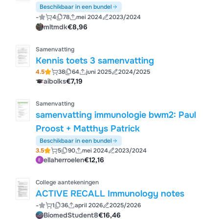
Beschikbaar in een bundel
-
4
78
mei 2024
2023/2024
mltmdk
€8,96
Samenvatting
Kennis toets 3 samenvatting
4.5
38
64
juni 2025
2024/2025
aibolks
€7,19
Samenvatting
samenvatting immunologie bwm2: Paul
Proost + Matthys Patrick
Beschikbaar in een bundel
3.5
5
90
mei 2024
2023/2024
ellaherroelen
€12,16
College aantekeningen
ACTIVE RECALL Immunology notes
-
1
36
april 2026
2025/2026
BiomedStudent8
€16,46