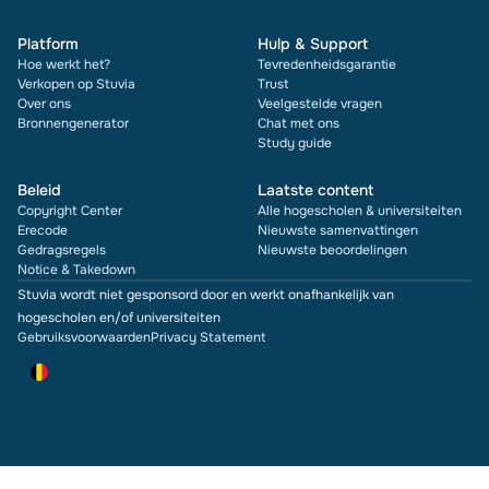
Platform
Hulp & Support
Hoe werkt het?
Tevredenheidsgarantie
Verkopen op Stuvia
Trust
Over ons
Veelgestelde vragen
Bronnengenerator
Chat met ons
Study guide
Beleid
Laatste content
Copyright Center
Alle hogescholen & universiteiten
Erecode
Nieuwste samenvattingen
Gedragsregels
Nieuwste beoordelingen
Notice & Takedown
Stuvia wordt niet gesponsord door en werkt onafhankelijk van
hogescholen en/of universiteiten
Gebruiksvoorwaarden
Privacy Statement