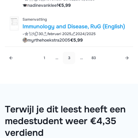
nadinevankleef
€5,99
Samenvatting
Immunology and Disease, RuG (English)
-
1
30
februari 2025
2024/2025
myrthehoekstra2005
€5,99
1
...
3
...
83
Terwijl je dit leest heeft een
medestudent weer €4,35
verdiend