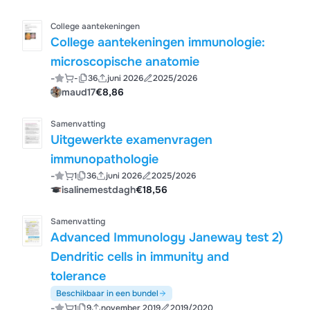
College aantekeningen
College aantekeningen immunologie:
microscopische anatomie
-
-
36
juni 2026
2025/2026
maud17
€8,86
Samenvatting
Uitgewerkte examenvragen
immunopathologie
-
1
36
juni 2026
2025/2026
isalinemestdagh
€18,56
Samenvatting
Advanced Immunology Janeway test 2)
Dendritic cells in immunity and
tolerance
Beschikbaar in een bundel
-
1
9
november 2019
2019/2020