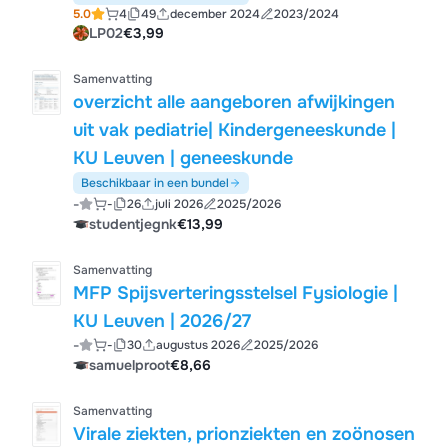
5.0
4
49
december 2024
2023/2024
LP02
€3,99
Samenvatting
overzicht alle aangeboren afwijkingen
uit vak pediatrie| Kindergeneeskunde |
KU Leuven | geneeskunde
Beschikbaar in een bundel
-
-
26
juli 2026
2025/2026
studentjegnk
€13,99
Samenvatting
MFP Spijsverteringsstelsel Fysiologie |
KU Leuven | 2026/27
-
-
30
augustus 2026
2025/2026
samuelproot
€8,66
Samenvatting
Virale ziekten, prionziekten en zoönosen