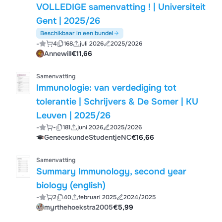
VOLLEDIGE samenvatting ! | Universiteit
Gent | 2025/26
Beschikbaar in een bundel
-
4
168
juli 2026
2025/2026
Annewill
€11,66
Samenvatting
Immunologie: van verdediging tot
tolerantie | Schrijvers & De Somer | KU
Leuven | 2025/26
-
-
181
juni 2026
2025/2026
GeneeskundeStudentjeNC
€16,66
Samenvatting
Summary Immunology, second year
biology (english)
-
2
40
februari 2025
2024/2025
myrthehoekstra2005
€5,99