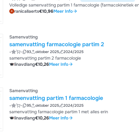
Volledige samenvatting partim 1 farmacologie (farmacokinetiek 
ranicallaerts
€10,96
Meer Info
Samenvatting
samenvatting farmacologie partim 2
-
-
93
oktober 2025
2024/2025
samenvatting partim 2 farmacologie
linavdlang
€10,26
Meer Info
Samenvatting
samenvatting partim 1 farmacologie
-
-
95
oktober 2025
2024/2025
samenvatting farmacologie partim 1 met alles erin
linavdlang
€10,26
Meer Info