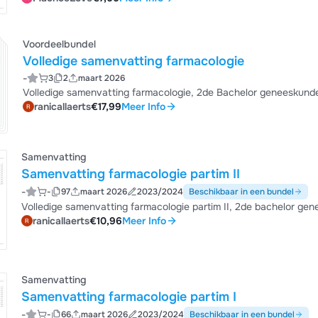
maagzuurremming en diabetesmedicatie. Ideaal voor examenvoorbe
met praktische voorbeelden uit de klinische praktijk.
Voordeelbundel
Volledige samenvatting farmacologie
-
3
2
maart 2026
Volledige samenvatting farmacologie, 2de Bachelor geneeskund
ranicallaerts
€17,99
Meer Info
Samenvatting
Samenvatting farmacologie partim II
-
-
97
maart 2026
2023/2024
Beschikbaar in een bundel
Volledige samenvatting farmacologie partim II, 2de bachelor ge
ranicallaerts
€10,96
Meer Info
Samenvatting
Samenvatting farmacologie partim I
-
-
66
maart 2026
2023/2024
Beschikbaar in een bundel