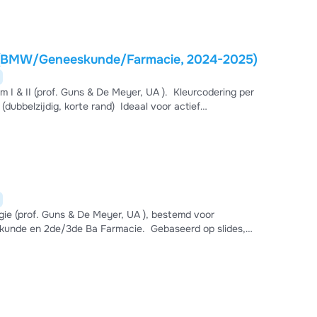
voor studenten Biomedische Wetenschappen, Gene
 UA (BMW/Geneeskunde/Farmacie, 2024-2025)
f. Guns & De Meyer, UA ). ️ Kleurcodering per
 Perfecte aanvulling bij de samenvatting om de farmaca efficiënt in te studeren.
ogie (prof. Guns & De Meyer, UA ), bestemd voor
e Ba Farmacie. ️ Gebaseerd op slides,