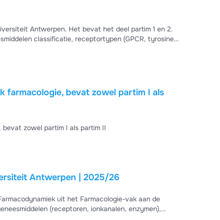
versiteit Antwerpen. Het bevat het deel partim 1 en 2.
middelen classificatie, receptortypen (GPCR, tyrosine
isten, en de farmacodynamische principes achter
lexe concepten met praktische voorbeelden (zoals
k farmacologie, bevat zowel partim I als
bevat zowel partim I als partim II
ersiteit Antwerpen | 2025/26
armacodynamiek uit het Farmacologie-vak aan de
geneesmiddelen (receptoren, ionkanalen, enzymen),
iviteit van farmaca, en voorbeelden zoals