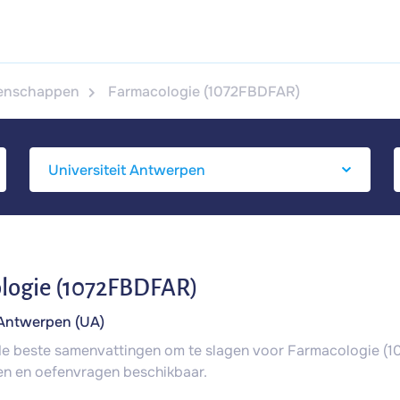
enschappen
Farmacologie (1072FBDFAR)
logie (1072FBDFAR)
 Antwerpen (UA)
 de beste samenvattingen om te slagen voor Farmacologie (1
n en oefenvragen beschikbaar.