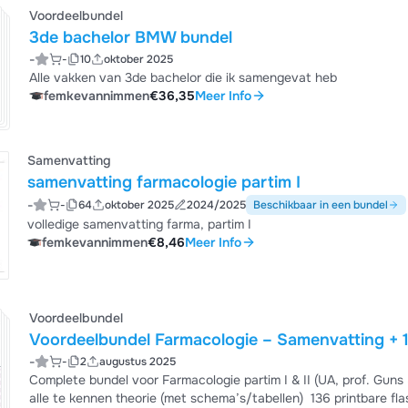
Voordeelbundel
3de bachelor BMW bundel
-
-
10
oktober 2025
Alle vakken van 3de bachelor die ik samengevat heb
femkevannimmen
€36,35
Meer Info
Samenvatting
samenvatting farmacologie partim I
-
-
64
oktober 2025
2024/2025
Beschikbaar in een bundel
volledige samenvatting farma, partim I
femkevannimmen
€8,46
Meer Info
Voordeelbundel
Voordeelbundel Farmacologie – Samenvatting + 
-
-
2
augustus 2025
Complete bundel voor Farmacologie partim I & II (UA, prof. Guns & De Meyer, 2024–2
alle te kennen theorie (met schema’s/tabellen) ️ 136 printbare f