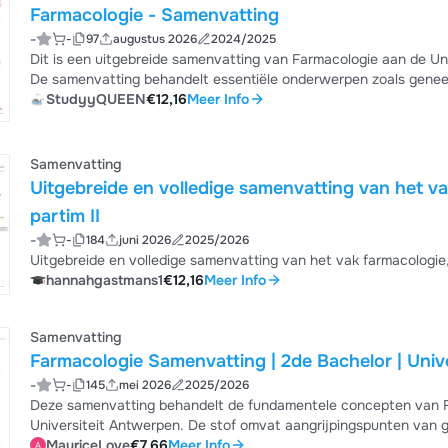
Farmacologie - Samenvatting
-
-
97
augustus 2026
2024/2025
Dit is een uitgebreide samenvatting van Farmacologie aan de Uni
De samenvatting behandelt essentiële onderwerpen zoals genees
kinase receptoren, nucleaire receptoren), agonisten en antagon
StudyyQUEEN
€12,16
Meer Info
medicijnwerking. Het document biedt duidelijke uitleg van comp
zuursecretieremmers) en schematische overzich...
Samenvatting
Uitgebreide en volledige samenvatting van het va
partim II
-
-
184
juni 2026
2025/2026
Uitgebreide en volledige samenvatting van het vak farmacologie, 
hannahgastmans1
€12,16
Meer Info
Samenvatting
Farmacologie Samenvatting | 2de Bachelor | Univ
-
-
145
mei 2026
2025/2026
Deze samenvatting behandelt de fundamentele concepten van F
Universiteit Antwerpen. De stof omvat aangrijpingspunten van 
onderscheid tussen specifieke en niet-specifieke werking, select
MauriceLove
€7,66
Meer Info