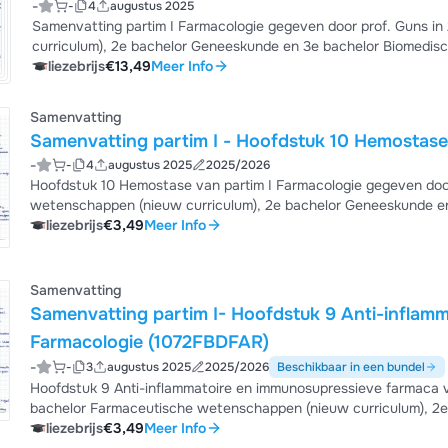
-
-
4
augustus 2025
Samenvatting partim I Farmacologie gegeven door prof. Guns i
curriculum), 2e bachelor Geneeskunde en 3e bachelor Biomedi
liezebrijs
€13,49
Meer Info
Samenvatting
-
-
4
augustus 2025
2025/2026
Hoofdstuk 10 Hemostase van partim I Farmacologie gegeven door
wetenschappen (nieuw curriculum), 2e bachelor Geneeskunde e
liezebrijs
€3,49
Meer Info
Samenvatting
Samenvatting partim I- Hoofdstuk 9 Anti-inflam
Farmacologie (1072FBDFAR)
-
-
3
augustus 2025
2025/2026
Beschikbaar in een bundel
Hoofdstuk 9 Anti-inflammatoire en immunosupressieve farmaca v
bachelor Farmaceutische wetenschappen (nieuw curriculum), 2
wetenschappen.
liezebrijs
€3,49
Meer Info