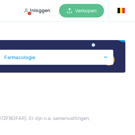
Inloggen
Verkopen
072FBDFAR). Er zijn o.a. samenvattingen,