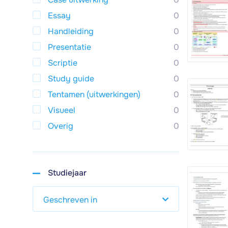
Essay
0
Handleiding
0
Presentatie
0
Scriptie
0
Study guide
0
Tentamen (uitwerkingen)
0
Visueel
0
Overig
0
Studiejaar