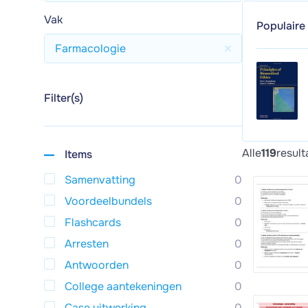
Vak
Populaire
Farmacologie
Filter(s)
Alle
119
result
Items
Samenvatting
0
Voordeelbundels
0
Flashcards
0
Arresten
0
Antwoorden
0
College aantekeningen
0
Case uitwerking
0