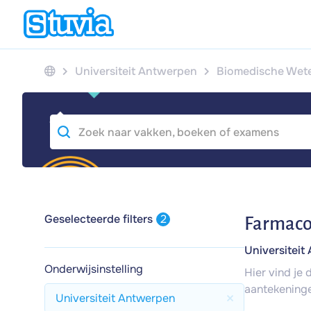
Universiteit Antwerpen
Biomedische Wet
Geselecteerde filters
2
Farmaco
Universiteit
Onderwijsinstelling
Hier vind je
aantekeninge
Universiteit Antwerpen