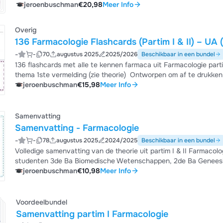
ideaal voor snelle herhaling én diepgaand inzicht ️ Geschikt 
jeroenbuschman
€20,98
Meer Info
Overig
136 Farmacologie Flashcards (Partim I & II) –
-
-
70
augustus 2025
2025/2026
Beschikbaar in een bundel
136 flashcards met alle te kennen farmaca uit Farmacologie partim I & II (pro
thema 1ste vermelding (zie theorie) ️ Ontworpen om af te drukken (dubbelzijdig, korte rand) ️ Ideaal voor actief
jeroenbuschman
€15,98
Meer Info
leren/herhalen ️ Focus van het examen
Samenvatting
Samenvatting - Farmacologie
-
-
78
augustus 2025
2024/2025
Beschikbaar in een bundel
Volledige samenvatting van de theorie uit partim I & II Farmacol
studenten 3de Ba Biomedische Wetenschappen, 2de Ba Geneeskunde en 2de/3d
syllabus & opnames ️ Hoofdstukken gegroepeerd in overkoepelende thema's en besproken in sets steekkaarten ️ Bondig
jeroenbuschman
€10,98
Meer Info
(geen lange volzinnen) ️ Met tabellen & schema’s (receptoren, cascades, pathologieën...) Ideaal om snel inzicht te krijgen
in de...
Voordeelbundel
Samenvatting partim I Farmacologie