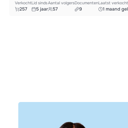
Verkocht
Lid sinds
Aantal volgers
Documenten
Laatst verkocht
257
5 jaar
57
9
1 maand ge