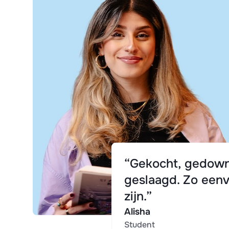
“Gekocht, gedown
geslaagd. Zo eenv
zijn.”
Alisha
Student