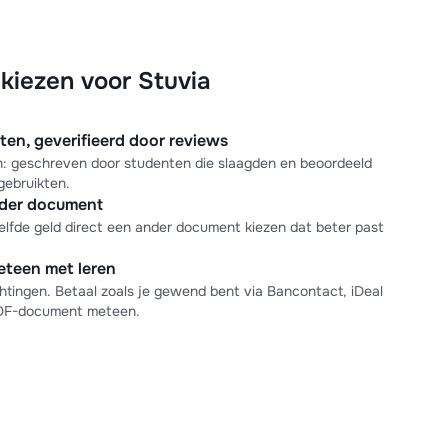
iezen voor Stuvia
n, geverifieerd door reviews
en: geschreven door studenten die slaagden en beoordeeld
gebruikten.
nder document
elfde geld direct een ander document kiezen dat beter past
meteen met leren
tingen. Betaal zoals je gewend bent via Bancontact, iDeal
PDF-document meteen.