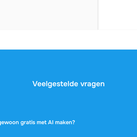
Veelgestelde vragen
t gewoon gratis met AI maken?
 veel algemene informatie, maar ze kennen je vak, je docent