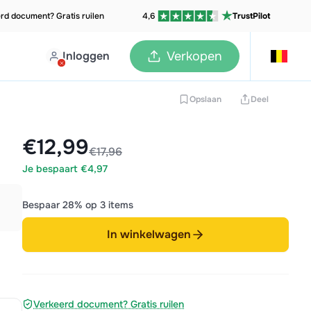
rd document? Gratis ruilen
4,6
TrustPilot
Inloggen
Verkopen
Opslaan
Deel
€12,99
€17,96
Je bespaart €4,97
Bespaar 28% op 3 items
In winkelwagen
Verkeerd document? Gratis ruilen