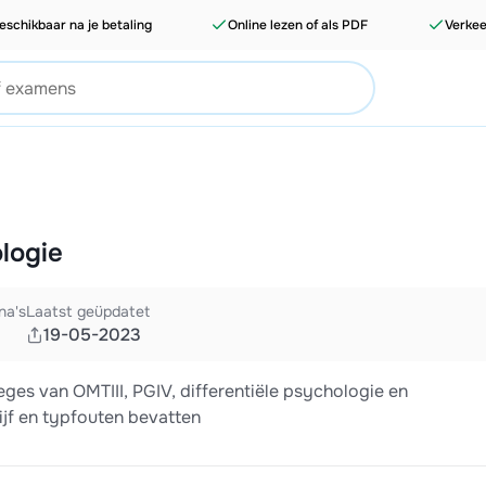
eschikbaar na je betaling
Online lezen of als PDF
Verkee
logie
na's
Laatst geüpdatet
19-05-2023
eges van OMTIII, PGIV, differentiële psychologie en
ijf en typfouten bevatten