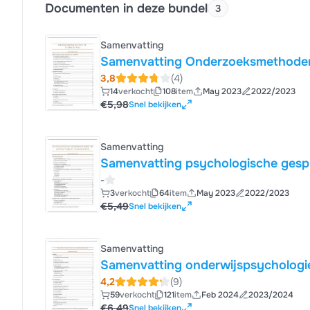
Documenten in deze bundel
3
Samenvatting
Samenvatting Onderzoeksmethoden 
3,8
(4)
14
verkocht
108
item
May 2023
2022/2023
€5,98
Snel bekijken
Samenvatting
Samenvatting psychologische gespr
-
3
verkocht
64
item
May 2023
2022/2023
€5,49
Snel bekijken
Samenvatting
Samenvatting onderwijspsychologie
4,2
(9)
59
verkocht
121
item
Feb 2024
2023/2024
€6,49
Snel bekijken