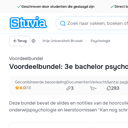
Geschreven door studenten die geslaagd zijn
Direct b
Terug
Vrije Universiteit Brussel
Psychologie
Voordeelbundel
Voordeelbundel: 3e bachelor psycho
Gecombineerde beoordeling
Documenten
Verkocht
Aantal pagi
4,0
3
-
293
(13)
Deze bundel bevat de slides en notities van de hoorcoll
onderwijspsychologie en leerstoornissen *Kan nog schr