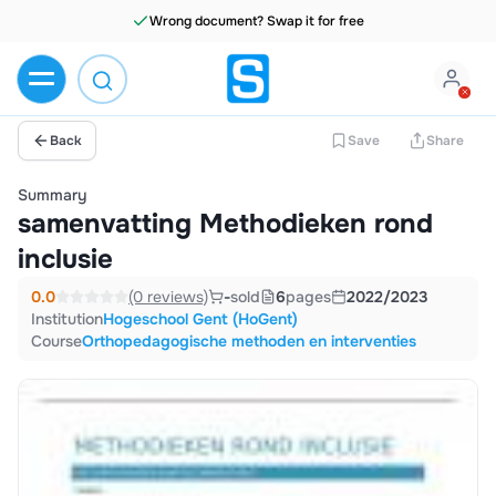
Wrong document? Swap it for free
Back
Save
Share
Summary
samenvatting Methodieken rond
inclusie
0.0
(0 reviews)
-
sold
6
pages
2022/2023
Institution
Hogeschool Gent (HoGent)
Course
Orthopedagogische methoden en interventies