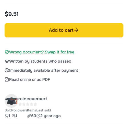
$9.51
Add to cart
Wrong document? Swap it for free
Written by students who passed
Immediately available after payment
Read online or as PDF
reineeveraert
Sold
Followers
Items
Last sold
1
1
63
2 year ago