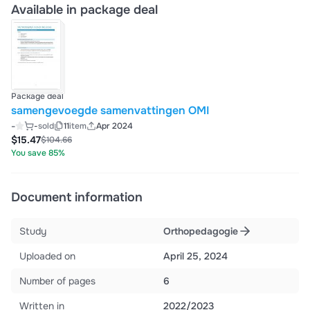
Available in package deal
Package deal
samengevoegde samenvattingen OMI
-
-
sold
11
item
Apr 2024
$15.47
$104.66
You save 85%
Document information
Study
Orthopedagogie
Uploaded on
April 25, 2024
Number of pages
6
Written in
2022/2023