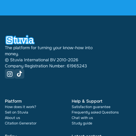
reviews. In the past 30 days 31289 documents
were sold through Stuvia internationally. And we
have been doing this for 16 years now. Every
document also shows its rating and how many
times it has been sold.
The platform for turning your know-how into
money.
© Stuvia International BV 2010-2026
Company Registration Number: 61965243
Platform
Help & Support
How does it work?
Satisfaction guarantee
Sell on Stuvia
Frequently asked Questions
About us
Chat with us
Citation Generator
Study guide