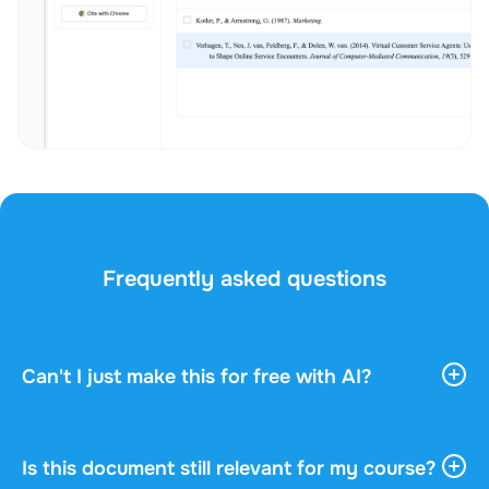
Frequently asked questions
Can't I just make this for free with AI?
AI tools give you vast, general information. They
don't know your course, your professor, or what
actually gets asked in your exam. This document
Is this document still relevant for my course?