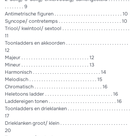
. . . . . . . . 9
Antimetrische figuren . . . . . . . . . . . . . . . . . . . . . . . . . . . . 10
Syncope/ contretemps . . . . . . . . . . . . . . . . . . . . . . . . . . 10
Triool/ kwintool/ sextool . . . . . . . . . . . . . . . . . . . . . . . . . . . .
11
Toonladders en akkoorden . . . . . . . . . . . . . . . . . . . . . . . . . .
12
Majeur . . . . . . . . . . . . . . . . . . . . . . . . . . . . 12
Mineur . . . . . . . . . . . . . . . . . . . . . . . . . . . . 13
Harmonisch . . . . . . . . . . . . . . . . . . . . . . . . . . . . 14
Melodisch . . . . . . . . . . . . . . . . . . . . . . . . . . . . 15
Chromatisch . . . . . . . . . . . . . . . . . . . . . . . . . . . . 16
Heletoons ladder . . . . . . . . . . . . . . . . . . . . . . . . . . . . 16
Laddereigen tonen . . . . . . . . . . . . . . . . . . . . . . . . . . . . 16
Toonladders en drieklanken . . . . . . . . . . . . . . . . . . . . . . . . . .
17
Drieklanken groot/ klein . . . . . . . . . . . . . . . . . . . . . . . . . . . .
20