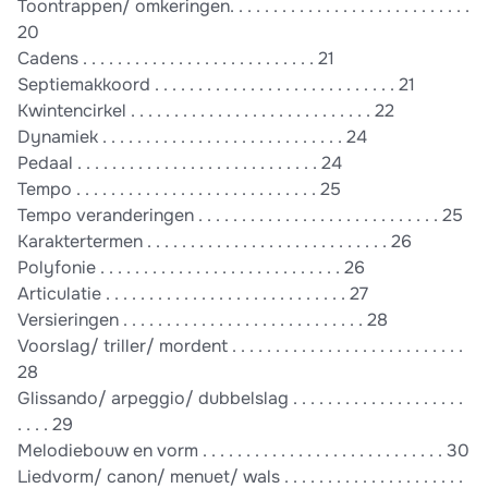
Toontrappen/ omkeringen. . . . . . . . . . . . . . . . . . . . . . . . . . . .
20
Cadens . . . . . . . . . . . . . . . . . . . . . . . . . . . 21
Septiemakkoord . . . . . . . . . . . . . . . . . . . . . . . . . . . . 21
Kwintencirkel . . . . . . . . . . . . . . . . . . . . . . . . . . . . 22
Dynamiek . . . . . . . . . . . . . . . . . . . . . . . . . . . . 24
Pedaal . . . . . . . . . . . . . . . . . . . . . . . . . . . . 24
Tempo . . . . . . . . . . . . . . . . . . . . . . . . . . . . 25
Tempo veranderingen . . . . . . . . . . . . . . . . . . . . . . . . . . . . 25
Karaktertermen . . . . . . . . . . . . . . . . . . . . . . . . . . . . 26
Polyfonie . . . . . . . . . . . . . . . . . . . . . . . . . . . . 26
Articulatie . . . . . . . . . . . . . . . . . . . . . . . . . . . . 27
Versieringen . . . . . . . . . . . . . . . . . . . . . . . . . . . . 28
Voorslag/ triller/ mordent . . . . . . . . . . . . . . . . . . . . . . . . . . .
28
Glissando/ arpeggio/ dubbelslag . . . . . . . . . . . . . . . . . . . .
. . . . 29
Melodiebouw en vorm . . . . . . . . . . . . . . . . . . . . . . . . . . . . 30
Liedvorm/ canon/ menuet/ wals . . . . . . . . . . . . . . . . . . . . .