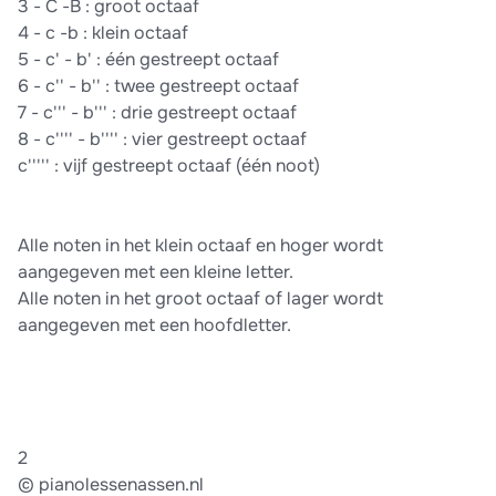
3 - C -B : groot octaaf
4 - c -b : klein octaaf
5 - c' - b' : één gestreept octaaf
6 - c'' - b'' : twee gestreept octaaf
7 - c''' - b''' : drie gestreept octaaf
8 - c'''' - b'''' : vier gestreept octaaf
c''''' : vĳf gestreept octaaf (één noot)
Alle noten in het klein octaaf en hoger wordt
aangegeven met een kleine letter.
Alle noten in het groot octaaf of lager wordt
aangegeven met een hoofdletter.
2
© pianolessenassen.nl