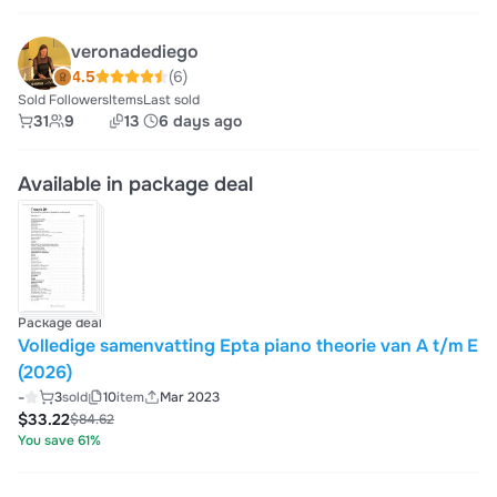
veronadediego
4.5
(6)
Sold
Followers
Items
Last sold
31
9
13
6 days ago
Available in package deal
Package deal
Volledige samenvatting Epta piano theorie van A t/m E
(2026)
-
3
sold
10
item
Mar 2023
$33.22
$84.62
You save 61%