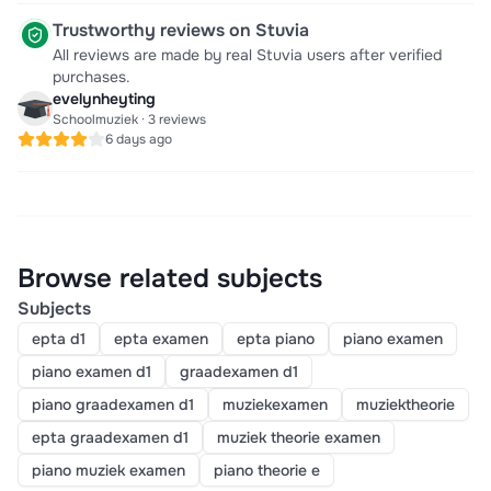
Trustworthy reviews on Stuvia
All reviews are made by real Stuvia users after verified
purchases.
evelynheyting
Schoolmuziek · 3 reviews
6 days ago
Browse related subjects
Subjects
epta d1
epta examen
epta piano
piano examen
piano examen d1
graadexamen d1
piano graadexamen d1
muziekexamen
muziektheorie
epta graadexamen d1
muziek theorie examen
piano muziek examen
piano theorie e