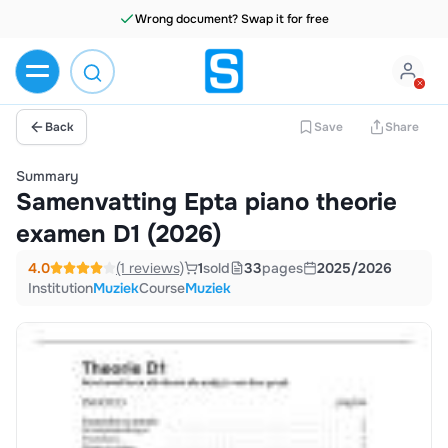
Wrong document? Swap it for free
Back
Save
Share
Summary
Samenvatting Epta piano theorie
examen D1 (2026)
4.0
(1 reviews)
1
sold
33
pages
2025/2026
Institution
Muziek
Course
Muziek