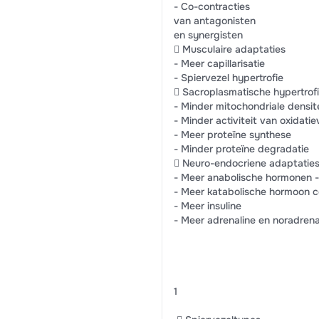
- Co-contracties
van antagonisten
en synergisten
 Musculaire adaptaties
- Meer capillarisatie
- Spiervezel hypertrofie
 Sacroplasmatische hypertrofi
- Minder mitochondriale densite
- Minder activiteit van oxidat
- Meer proteïne synthese
- Minder proteïne degradatie
 Neuro-endocriene adaptatie
- Meer anabolische hormonen -
- Meer katabolische hormoon co
- Meer insuline
- Meer adrenaline en noradrena
1