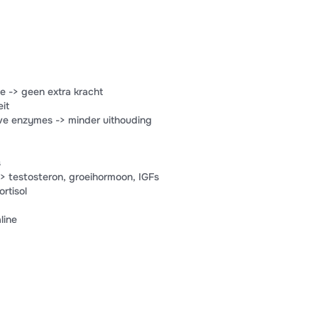
e -> geen extra kracht
it
ieve enzymes -> minder uithouding
s
> testosteron, groeihormoon, IGFs
rtisol
line