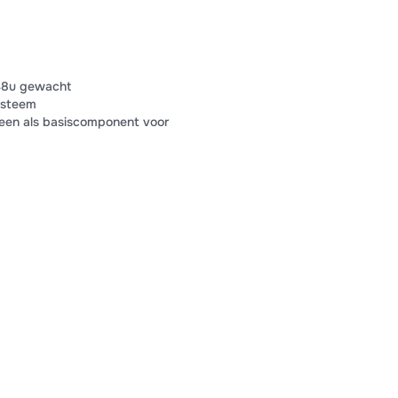
 48u gewacht
ysteem
lleen als basiscomponent voor