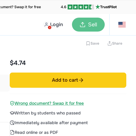
ument? Swap it for free
4.6
TrustPilot
Login
Sell
Save
Share
$4.74
Add to cart
Wrong document? Swap it for free
Written by students who passed
Immediately available after payment
Read online or as PDF