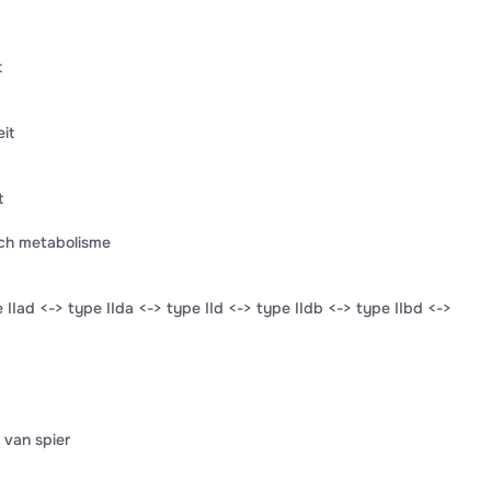
t
it
t
sch metabolisme
e IIad <-> type IIda <-> type IId <-> type IIdb <-> type IIbd <->
 van spier