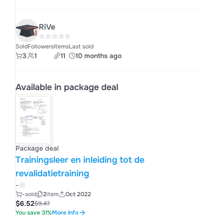
RiVe
Sold
Followers
Items
Last sold
3
1
11
10 months ago
Available in package deal
Package deal
Trainingsleer en inleiding tot de
revalidatietraining
-
-
sold
2
item
Oct 2022
$6.52
$9.47
You save 31%
More Info