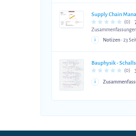
Supply Chain Man
(0)
Zusammenfassunge
Notizen
• 23 Sei
i
Bauphysik - Schal
(0)
Zusammenfass
i