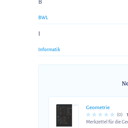
B
BWL
I
Informatik
Ne
Geometrie
(0)
Merkzettel für die Geometrie - Symmetrie von Figuren - Grundlegende Sät