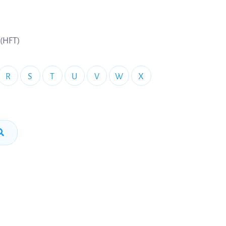
 (HFT)
R
S
T
U
V
W
X