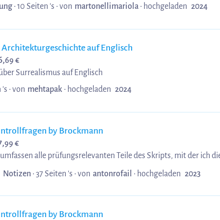
ung
• 10 Seiten 's •
von
martonellimariola
•
hochgeladen
2024
Gleichungssysteme - Matrizen und Determinaten - Vektoren
 Architekturgeschichte auf Englisch
6,
69 €
 über Surrealismus auf Englisch
 's •
von
mehtapak
•
hochgeladen
2024
ntrollfragen by Brockmann
7,
99 €
umfassen alle prüfungsrelevanten Teile des Skripts, mit der ich die
Notizen
• 37 Seiten 's •
von
antonrofail
•
hochgeladen
2023
ntrollfragen by Brockmann