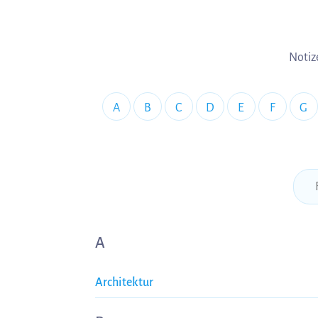
Notiz
A
B
C
D
E
F
G
A
Architektur