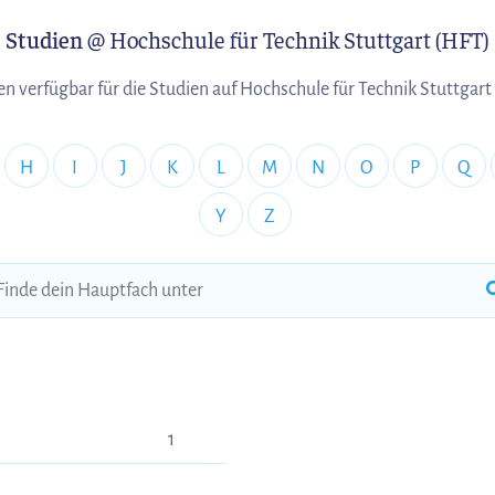
Studien
@ Hochschule für Technik Stuttgart (HFT)
en verfügbar für die Studien auf Hochschule für Technik Stuttgart
H
I
J
K
L
M
N
O
P
Q
Y
Z
1