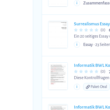
Kongruenzsätze - Strahlensätze - Satz des Pythagoras + Sinus- und Kosinus Satz - Lineare
Zusammenfass
i
Surrealismus Essay
(0)
Ein 20 seitiges Essay
Essay
• 23 Seiten
i
Informatik BWL Ko
(0)
Diese Kontrollfragen 
i
Paket-Deal
Informatik BWL Ko