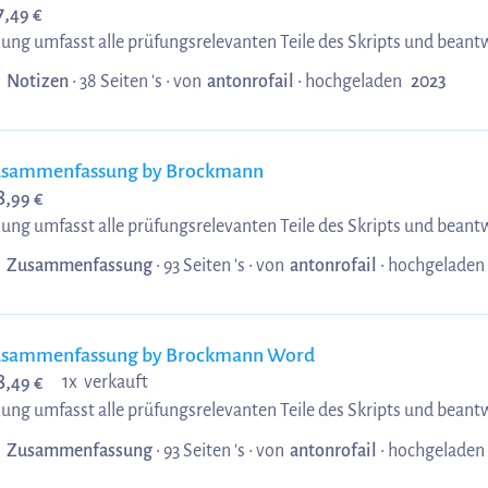
7,
49 €
g umfasst alle prüfungsrelevanten Teile des Skripts und beantw
r ich die Note 1,5 erhielt
Notizen
• 38 Seiten 's •
von
antonrofail
•
hochgeladen
2023
usammenfassung by Brockmann
8,
99 €
g umfasst alle prüfungsrelevanten Teile des Skripts und beantw
r ich die Note 1,5 erhielt
Zusammenfassung
• 93 Seiten 's •
von
antonrofail
•
hochgeladen
usammenfassung by Brockmann Word
8,
1x verkauft
49 €
g umfasst alle prüfungsrelevanten Teile des Skripts und beantw
r ich die Note 1,5 erhielt als Word Datei :-)
Zusammenfassung
• 93 Seiten 's •
von
antonrofail
•
hochgeladen