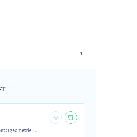
1
FT)