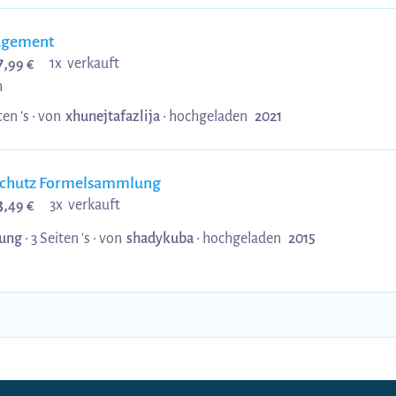
agement
7,
1x verkauft
99 €
n
ten 's •
von
xhunejtafazlija
•
hochgeladen
2021
lschutz Formelsammlung
3,
3x verkauft
49 €
ung
• 3 Seiten 's •
von
shadykuba
•
hochgeladen
2015