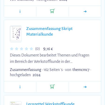
Modulhandbuch.
i
Zusammenfassung Skript
Materialkunde
9,
(0)
16 €
Dieses Dokument bearbeitet Themen und Fragen
im Bereich der Werkstoffkunde in der
Fahrzeugentwicklung. Die Fragen beziehen sich
Zusammenfassung
• 162 Seiten 's •
von
themcmc7
•
dabei auf das Skript und die Themen aus dem
hochgeladen
2024
Modulhandbuch.
i
Lernzettel Werkstoffkunde