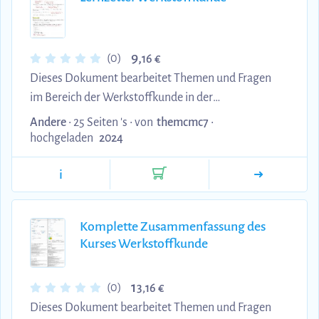
9,
(0)
16 €
Dieses Dokument bearbeitet Themen und Fragen
im Bereich der Werkstoffkunde in der
Fahrzeugentwicklung. Die Fragen beziehen sich
Andere
• 25 Seiten 's •
von
themcmc7
•
dabei auf das Skript und die Themen aus dem
hochgeladen
2024
Modulhandbuch.
i
Komplette Zusammenfassung des
Kurses Werkstoffkunde
1
(0)
3,16 €
Dieses Dokument bearbeitet Themen und Fragen