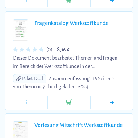
i
Fragenkatalog Werkstoffkunde
8,
(0)
16 €
Dieses Dokument bearbeitet Themen und Fragen
im Bereich der Werkstoffkunde in der
Fahrzeugentwicklung. Die Fragen beziehen sich
Zusammenfassung
• 16 Seiten 's •
Paket-Deal
dabei auf das Skript und die Themen aus dem
von
themcmc7
•
hochgeladen
2024
Modulhandbuch.
i
Vorlesung Mitschrift Werkstoffkunde