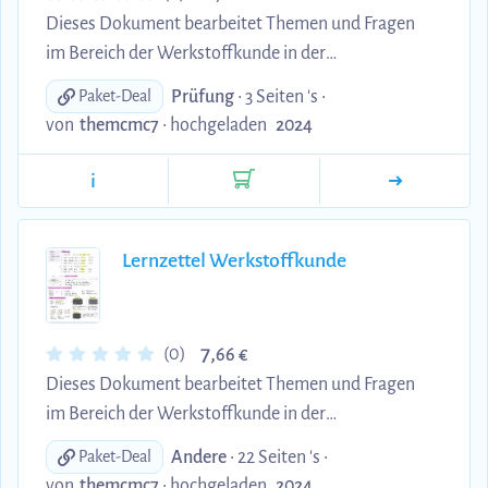
Dieses Dokument bearbeitet Themen und Fragen
im Bereich der Werkstoffkunde in der
Fahrzeugentwicklung. Die Fragen beziehen sich
Prüfung
• 3 Seiten 's •
Paket-Deal
dabei auf das Skript und die Themen aus dem
von
themcmc7
•
hochgeladen
2024
Modulhandbuch.
i
Lernzettel Werkstoffkunde
7,
(0)
66 €
Dieses Dokument bearbeitet Themen und Fragen
im Bereich der Werkstoffkunde in der
Fahrzeugentwicklung. Die Fragen beziehen sich
Andere
• 22 Seiten 's •
Paket-Deal
dabei auf das Skript und die Themen aus dem
von
themcmc7
•
hochgeladen
2024