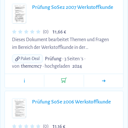
Prüfung SoSe2 2007 Werkstoffkunde
1
(0)
1,66 €
Dieses Dokument bearbeitet Themen und Fragen
im Bereich der Werkstoffkunde in der
Fahrzeugentwicklung. Die Fragen beziehen sich
Prüfung
• 3 Seiten 's •
Paket-Deal
dabei auf das Skript und die Themen aus dem
von
themcmc7
•
hochgeladen
2024
Modulhandbuch.
i
Prüfung SoSe 2006 Werkstoffkunde
1
(0)
1,16 €