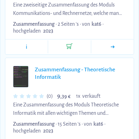
Eine zweiseitige Zusammenfassung des Moduls
Kommunikations- und Rechnernetze, welche man
auch mit in die Prüfung nehmen durfte.
Zusammenfassung
• 2 Seiten 's •
von
kat6
•
hochgeladen
2023
i
Zusammenfassung - Theoretische
Informatik
9,
(0)
1x verkauft
39 €
Eine Zusammenfassung des Moduls Theoretische
Informatik mit allen wichtigen Themen und
verständlichen Beispielen
Zusammenfassung
• 15 Seiten 's •
von
kat6
•
hochgeladen
2023