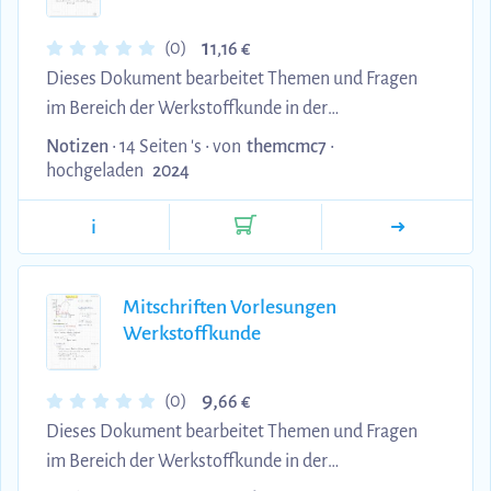
1
(0)
1,16 €
Dieses Dokument bearbeitet Themen und Fragen
im Bereich der Werkstoffkunde in der
Fahrzeugentwicklung. Die Fragen beziehen sich
Notizen
• 14 Seiten 's •
von
themcmc7
•
dabei auf das Skript und die Themen aus dem
hochgeladen
2024
Modulhandbuch.
i
Mitschriften Vorlesungen
Werkstoffkunde
9,
(0)
66 €
Dieses Dokument bearbeitet Themen und Fragen
im Bereich der Werkstoffkunde in der