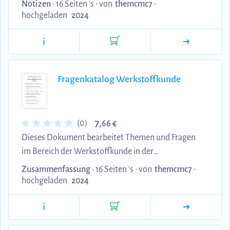
Fahrzeugentwicklung. Die Fragen beziehen sich
Notizen
• 16 Seiten 's •
von
themcmc7
•
dabei auf das Skript und die Themen aus dem
hochgeladen
2024
Modulhandbuch.
i
Fragenkatalog Werkstoffkunde
7,
(0)
66 €
Dieses Dokument bearbeitet Themen und Fragen
im Bereich der Werkstoffkunde in der
Fahrzeugentwicklung. Die Fragen beziehen sich
Zusammenfassung
• 16 Seiten 's •
von
themcmc7
•
dabei auf das Skript und die Themen aus dem
hochgeladen
2024
Modulhandbuch.
i