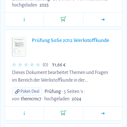
hochgeladen
2025
i
Prüfung SoSe 2012 Werkstoffkunde
1
(0)
1,66 €
Dieses Dokument bearbeitet Themen und Fragen
im Bereich der Werkstoffkunde in der
Fahrzeugentwicklung. Die Fragen beziehen sich
Prüfung
• 5 Seiten 's •
Paket-Deal
dabei auf das Skript und die Themen aus dem
von
themcmc7
•
hochgeladen
2024
Modulhandbuch.
i