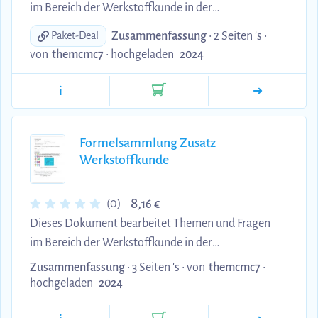
im Bereich der Werkstoffkunde in der
Fahrzeugentwicklung. Die Fragen beziehen sich
Zusammenfassung
• 2 Seiten 's •
Paket-Deal
dabei auf das Skript und die Themen aus dem
von
themcmc7
•
hochgeladen
2024
Modulhandbuch.
i
Formelsammlung Zusatz
Werkstoffkunde
8,
(0)
16 €
Dieses Dokument bearbeitet Themen und Fragen
im Bereich der Werkstoffkunde in der
Fahrzeugentwicklung. Die Fragen beziehen sich
Zusammenfassung
• 3 Seiten 's •
von
themcmc7
•
dabei auf das Skript und die Themen aus dem
hochgeladen
2024
Modulhandbuch.