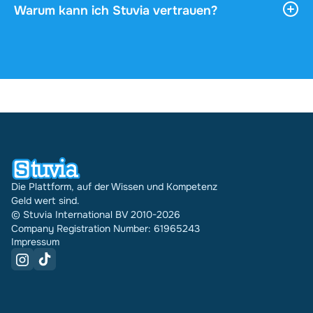
oder herunterladen, und es bleibt über dein Profil
Warum kann ich Stuvia vertrauen?
unbegrenzt zugänglich.
4,6 Sterne auf Google und Trustpilot aus über
2.000 Bewertungen. In den letzten 30 Tagen
wurden über Stuvia 31289 Dokumente in mehreren
Ländern verkauft. Und das machen wir schon seit
16 Jahren. Bei jedem Dokument siehst du außerdem
die Bewertung und wie oft es verkauft wurde.
Die Plattform, auf der Wissen und Kompetenz
Geld wert sind.
© Stuvia International BV 2010-2026
Company Registration Number: 61965243
Impressum