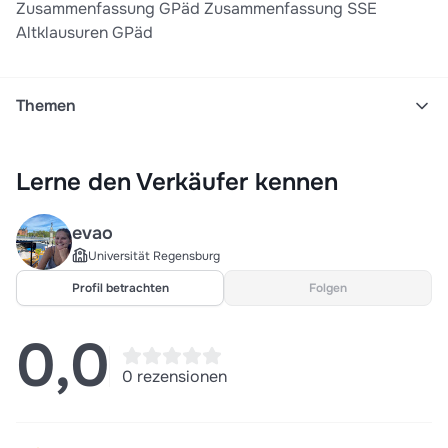
Zusammenfassung GPäd Zusammenfassung SSE
Altklausuren GPäd
Themen
Grundschulpädagogik
Examen
Zusammenfassung
Lerne den Verkäufer kennen
Gliederung
Altklausuren
Antworten
Staatsexamen
Schriftspracherwerb
evao
Grundschullehramt
Universität Regensburg
Profil betrachten
Folgen
0,0
0 rezensionen