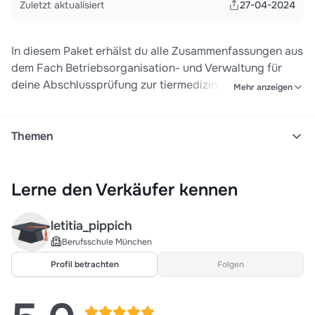
Zuletzt aktualisiert
27-04-2024
In diesem Paket erhälst du alle Zusammenfassungen aus
dem Fach Betriebsorganisation- und Verwaltung für
deine Abschlussprüfung zur tiermedizinischen
Mehr anzeigen
Fachangestellten. Ich verkaufe meine
Zusammenfassung auch auf Ebay Kleinanzeigen für 15€
unter Suchanfrage: TFA Abschlussprüfung 2024- BoV
Themen
Zusammenfassungen
Bov
Betriebsorganisation und -verwaltung
Lerne den Verkäufer kennen
Betriebsorganisation
Rechnen
Optimale bestellmenge
Gehaltsabrechnung
letitia_pippich
Zinsrechnen
Arbeitsvertrag
Arbeitsgericht
Berufsschule München
Erhebung einkommenssteuer
Steuerklassen
Profil betrachten
Folgen
Ermittlung des zu versteuernden einkommens
Vermögensbildung
Individualversicherungen
Lernfeld 8
Betriebsorganisation- und verwaltung