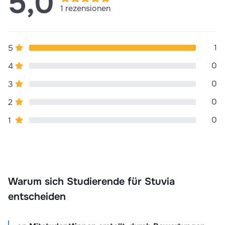
5,0
1 rezensionen
Tiermedizinische fachangestellte
Sommerabschlussprügung 2024
Abschlussprüfung tfa
Tfa ausbildung
Zusammenfassung bov
1
5
Terminplanung
Postbearbeitung
P
Lernfeld 5
0
4
Betriebsorganisation-verwaltung
0
3
Zusammenfassungen tfa
Tfa
0
2
Tiermedizinische fachangestellte abschlussprüfung
0
1
Sommerabschlussprüfung tfa 2024
Warum sich Studierende für Stuvia
entscheiden