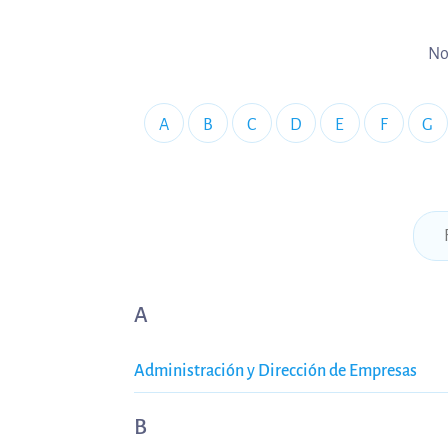
No
A
B
C
D
E
F
G
A
Administración y Dirección de Empresas
B