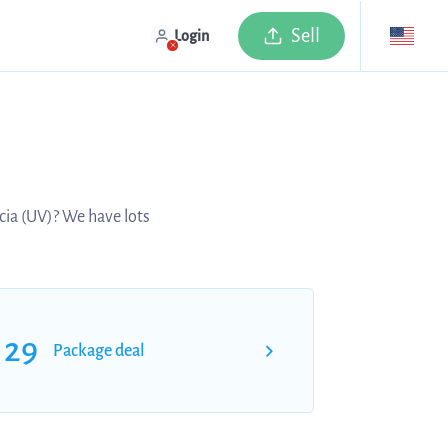
Sell
Login
ncia (UV)? We have lots
29
Package deal