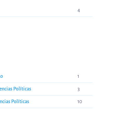
4
do
1
ncias Políticas
3
ncias Políticas
10