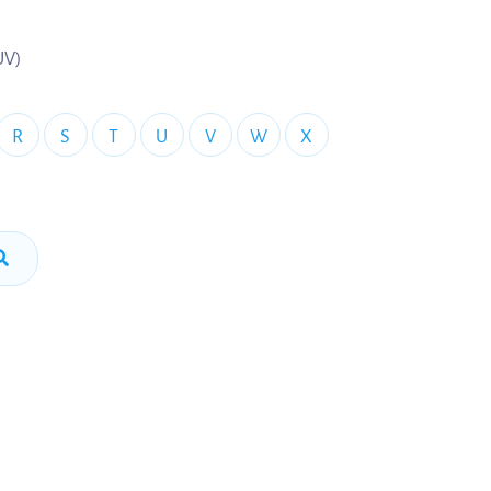
UV)
R
S
T
U
V
W
X