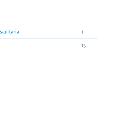
ía general sanitaria
1
13