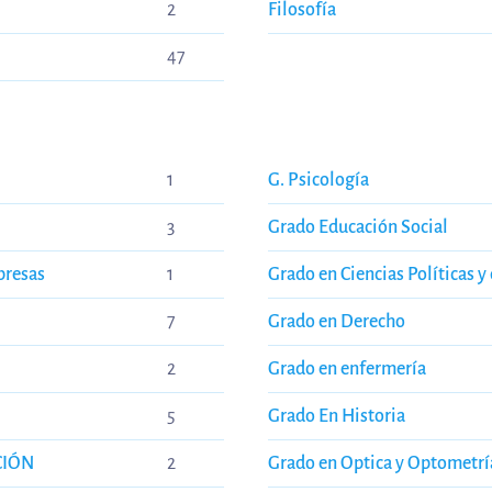
2
Filosofía
47
1
G. Psicología
3
Grado Educación Social
presas
1
Grado en Ciencias Políticas y
7
Grado en Derecho
2
Grado en enfermería
5
Grado En Historia
CIÓN
2
Grado en Optica y Optometrí