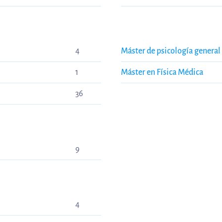
4
Máster de psicolog
1
Máster en Física Médica
36
9
4