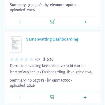
Management curriculum. This resource covers key
Summary
• 3 pages's •
by
eleonoracaputo
•
business communication concepts and English
uploaded
2026
language skills essential for marketing
i
professionals. Use this to strengthen your business
English competency and prepare for course
assessments.
Samenvatting Dashboarding
$
(0)
10.67
Deze samenvatting bevat een overzicht van alle
leerstof van het vak Dashboarding. Ik volgde dit vak
in 2024 en haalde 15/20 in eerste zit met deze
Summary
• 10 pages's •
by
emmac000
•
samenvatting.
uploaded
2026
i