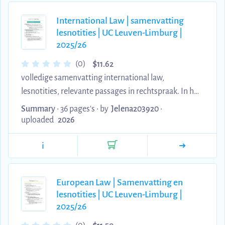
International Law | samenvatting
lesnotities | UC Leuven-Limburg |
2025/26
$
(0)
11.62
volledige samenvatting international law,
lesnotities, relevante passages in rechtspraak. In het
engels, zoals het examen.
Summary
• 36 pages's •
by
Jelena203920
•
uploaded
2026
i
European Law | Samenvatting en
lesnotities | UC Leuven-Limburg |
2025/26