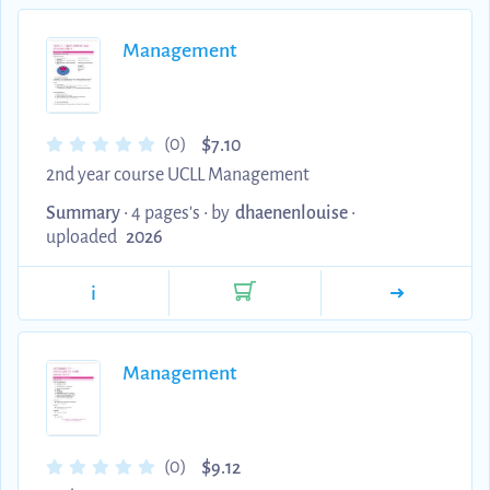
Management
$
(0)
7.10
2nd year course UCLL Management
Summary
• 4 pages's •
by
dhaenenlouise
•
uploaded
2026
i
Management
$
(0)
9.12