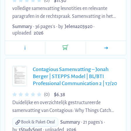
$
(0)
11.50
volledige samenvatting lesnotities en relevante
paragrafen in de rechtspraak. Samenvatting in het
engels zoals het examen
Summary
• 36 pages's •
by
Jelena203920
•
uploaded
2026
i
Contagious Samenvatting – Jonah
Berger | STEPPS Model | BL/BTI
Professional Communication 2 | 17/20
$
(0)
6.38
Duidelijke en overzichtelijk gestructureerde
samenvatting van Contagious: Why Things Catch
On van Jonah Berger, gebruikt voor het vak
Summary
• 21 pages's •
Book & Paket-Deal
Professional Communication 2. *Let op: het
by
1StudySpot
•
uploaded
2026