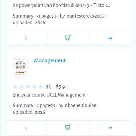
de powerpoint van hoofdstukken 1-9 + Tiktok
gastcollege. Op laatste pagina staat link om op
Summary
• 31 pages's •
by
maitesterckx2005
•
quizlet te kunnen oefenen. De vragen heb ik zelf
uploaded
2026
uitgewerkt aan de hand van de powerpoints en
i
lessen gezien bij Nele Vande Walle.
Management
$
(0)
5.91
2nd year course UCLL Management
Summary
• 2 pages's •
by
dhaenenlouise
•
uploaded
2026
i