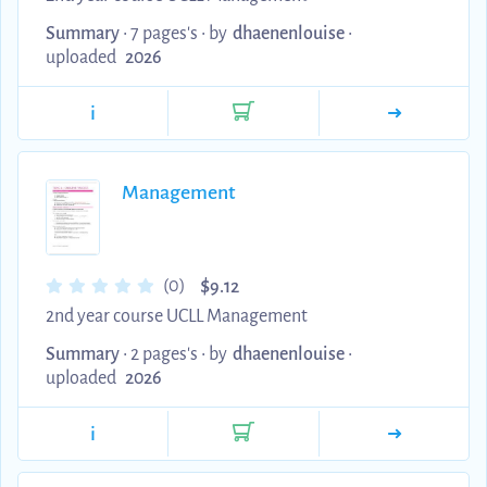
Summary
• 7 pages's •
by
dhaenenlouise
•
uploaded
2026
i
Management
$
(0)
9.12
2nd year course UCLL Management
Summary
• 2 pages's •
by
dhaenenlouise
•
uploaded
2026
i