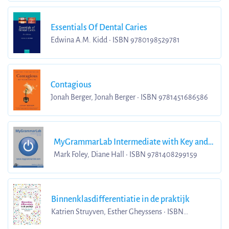
Essentials Of Dental Caries
Edwina A.M. Kidd • ISBN 9780198529781
Contagious
Jonah Berger, Jonah Berger • ISBN 9781451686586
MyGrammarLab Intermediate with Key and
MyLab Pack
Mark Foley, Diane Hall • ISBN 9781408299159
Binnenklasdifferentiatie in de praktijk
Katrien Struyven, Esther Gheyssens • ISBN
9789463796798