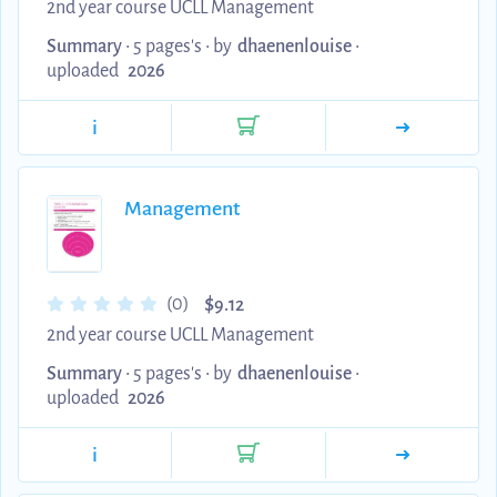
2nd year course UCLL Management
Summary
• 5 pages's •
by
dhaenenlouise
•
uploaded
2026
i
Management
$
(0)
9.12
2nd year course UCLL Management
Summary
• 5 pages's •
by
dhaenenlouise
•
uploaded
2026
i