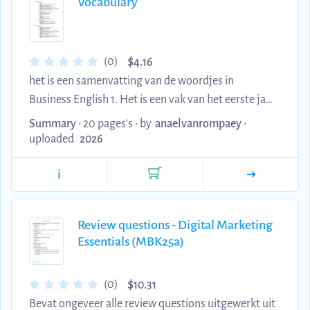
intentions, omgevingsinvloed, dopamine, de Two-
Vocabulary
Minute Rule, habit tracking, accountability, de
Goldilocks Rule en...
$
(0)
4.16
het is een samenvatting van de woordjes in
Business English 1. Het is een vak van het eerste jaar
KMO & Ondernemen.
Summary
• 20 pages's •
by
anaelvanrompaey
•
uploaded
2026
i
Review questions - Digital Marketing
Essentials (MBK25a)
$
(0)
10.31
Bevat ongeveer alle review questions uitgewerkt uit