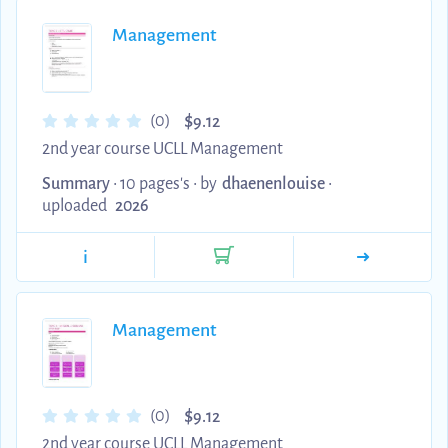
Management
$
(0)
9.12
2nd year course UCLL Management
Summary
• 10 pages's •
by
dhaenenlouise
•
uploaded
2026
i
Management
$
(0)
9.12
2nd year course UCLL Management