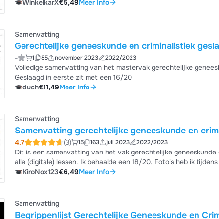
WinkelkarX
€5,49
Meer Info
Samenvatting
Gerechtelijke geneeskunde en criminalistiek gesl
-
1
85
november 2023
2022/2023
Volledige samenvatting van het mastervak gerechtelijke geneeskun
Geslaagd in eerste zit met een 16/20
duch
€11,49
Meer Info
Samenvatting
Samenvatting gerechtelijke geneeskunde en crimi
4.7
(3)
15
163
juli 2023
2022/2023
Dit is een samenvatting van het vak gerechtelijke geneeskunde e
alle (digitale) lessen. Ik behaalde een 18/20. Foto's heb ik tijdens het studeren bekeken op de opnames aangezien deze
KiroNox123
€6,49
Meer Info
niet gedeeld mogen worden. Link naar 106 flashcards;
Samenvatting
Begrippenlijst Gerechtelijke Geneeskunde en Crimi