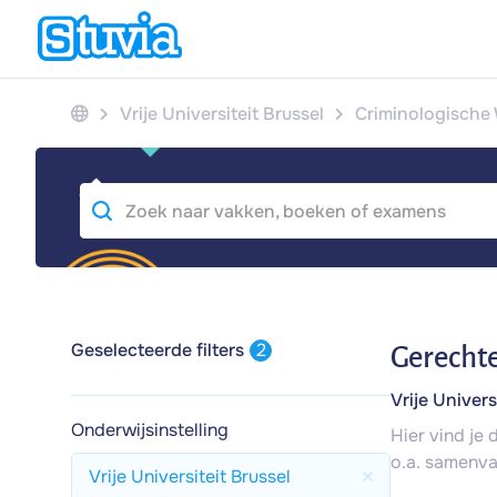
Vrije Universiteit Brussel
Criminologisch
Geselecteerde filters
2
Gerechte
Vrije Univers
Onderwijsinstelling
Hier vind je
o.a. samenva
Vrije Universiteit Brussel