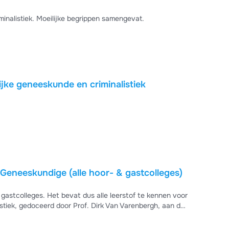
minalistiek. Moeilijke begrippen samengevat.
jke geneeskunde en criminalistiek
Samenvatting Gerechtelijke Geneeskundige (alle hoor- & gastcolleges)
 gastcolleges. Het bevat dus alle leerstof te kennen voor
tiek, gedoceerd door Prof. Dirk Van Varenbergh, aan de
jaar 2022-2023. Geslaagd eerste zit: 15/20