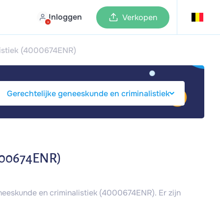
Inloggen
Verkopen
listiek (4000674ENR)
4000674ENR)
neeskunde en criminalistiek (4000674ENR). Er zijn