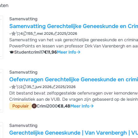
aten
Samenvatting
Samenvatting Gerechtelijke Geneeskunde en Crimi
-
4
155
mei 2026
2025/2026
Samenvatting van het vak gerechtelijke geneeskunde en criminal
PowerPoints en lessen van professor Dirk Van Varenbergh en aang
gastlessen zijn in de samenvatting verwerkt.
Studentcrimi17
€11,96
Meer Info
Samenvatting
Oefenvragen Gerechtelijke Geneeskunde en crimi
-
2
35
juni 2026
2025/2026
Dit bestand bevat zelfopgestelde oefenvragen over kernonderw
Criminalistiek aan de VUB. De vragen zijn gebaseerd op de lesinhoud. Het bevat de volgende vraagso
Redeneringscasussen (8 vragen) - Waar/Niet waar (70 vragen) - Multiple-choice-vragen met 4 antwoordmogelijkheden
Populair
Crimi2000
€8,48
Meer Info
(98 vragen) Ideaal voor examenvoorbereiding voor het vak Gerechtelijke Geneeskunde en Criminalistiek van de Master
Criminologische Wetenschappen aan de VUB.
Samenvatting
Gerechtelijke Geneeskunde | Van Varenbergh | V