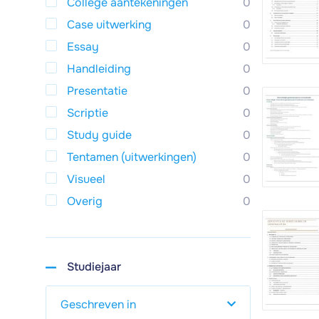
College aantekeningen
0
Case uitwerking
0
Essay
0
Handleiding
0
Presentatie
0
Scriptie
0
Study guide
0
Tentamen (uitwerkingen)
0
Visueel
0
Overig
0
Studiejaar