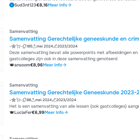
Sud3nt123
€8,16
Meer Info
Samenvatting
Samenvatting Gerechtelijke geneeskunde en crimin
-
-
185
mei 2024
2023/2024
Deze samenvatting bevat alle powerpoints met afbeeldingen en n
gastcolleges zijn ook in deze samenvatting genoteerd
ansoom
€8,96
Meer Info
Samenvatting
Samenvatting Gerechtelijke Geneeskunde 2023-
-
-
88
mei 2024
2023/2024
Het is een samenvatting van alle lessen (ook gastcolleges) aan
LuciaFer
€6,99
Meer Info
Samenvatting