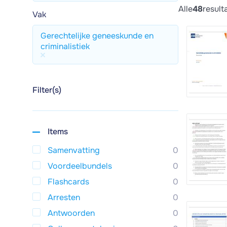
Alle
48
result
Vak
Gerechtelijke geneeskunde en
criminalistiek
Filter(s)
Items
Samenvatting
0
Voordeelbundels
0
Flashcards
0
Arresten
0
Antwoorden
0