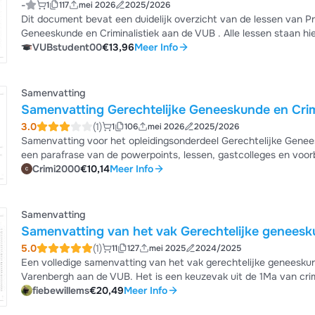
-
1
117
mei 2026
2025/2026
Dit document bevat een duidelijk overzicht van de lessen van Pr
Geneeskunde en Criminalistiek aan de VUB . Alle lessen staan hie
al hun info in hun powerpoint'ss gezet dus daarom heb ik deze hie
VUBstudent00
€13,96
Meer Info
Samenvatting
3.0
(1)
1
106
mei 2026
2025/2026
Samenvatting voor het opleidingsonderdeel Gerechtelijke Geneeskunde en Cr
een parafrase van de powerpoints, lessen, gastcolleges en voorb
Crimi2000
€10,14
Meer Info
voorbeelden van andere academiejaren). 13/20 in eerste zit.
Samenvatting
Samenvatting van het vak Gerechtelijke geneesku
5.0
(1)
11
127
mei 2025
2024/2025
Een volledige samenvatting van het vak gerechtelijke geneeskunde
Varenbergh aan de VUB. Het is een keuzevak uit de 1Ma van cr
uit de slides, eigen notities en alle gastlessen. Je mag me ook altijd een berichtje sturen via Messenger als je wat kosten
fiebewillems
€20,49
Meer Info
wil besparen (€15 is dan prima).