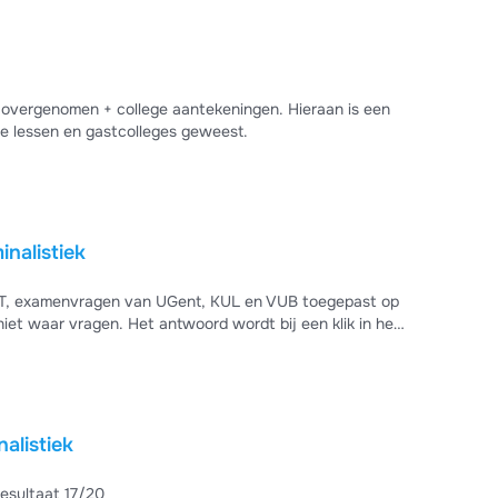
es overgenomen + college aantekeningen. Hieraan is een
uur met titels en hoofdstukken gegeven. Naar alle lessen en gastcolleges geweest.
nalistiek
T, examenvragen van UGent, KUL en VUB toegepast op
et waar vragen. Het antwoord wordt bij een klik in het
alistiek
 afbeeldingen, cursus Behaalde resultaat 17/20