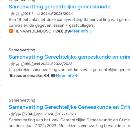
Samenvatting gerechtelijke geneeskunde
-
-
106
mei 2024
2023/2024
Een 18 behaald met deze samenvatting Samenvatting van gerechtelijke geneeskunde, aan de hand van de lesteksten op
canvas en de gegeven lessen + gastcollege's.
FIENVANDENBOSCH12
€8,99
Meer Info
Samenvatting
Samenvatting Gerechtelijke geneeskunde en crimi
-
-
159
mei 2024
2022/2023
Uitgebreide samenvatting van het keuzevak gerechtelijke genees
zoederiemaeker
€4,99
Meer Info
Samenvatting
Samenvatting Gerechtelijke Geneeskunde en Crim
-
4
204
april 2024
2022/2023
Samenvatting van het vak 'Gerechtelijke Geneeskunde en Criminal
academiejaar 2022/2023. Met deze samenvatting behaalde ik e