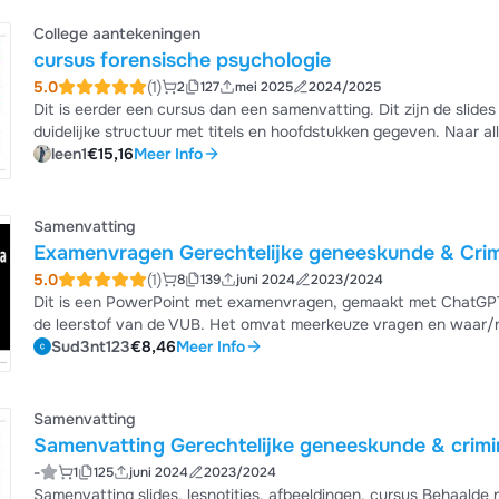
College aantekeningen
cursus forensische psychologie
5.0
(1)
2
127
mei 2025
2024/2025
Dit is eerder een cursus dan een samenvatting. Dit zijn de slid
duidelijke struct
leen1
€15,16
Meer Info
Samenvatting
Examenvragen Gerechtelijke geneeskunde & Crimi
5.0
(1)
8
139
juni 2024
2023/2024
Dit is een PowerPoint met examenvragen, gemaakt met ChatGP
de leerstof van de VUB. Het omvat meerkeuze vragen en waar/ni
vet gezet.
Sud3nt123
€8,46
Meer Info
Samenvatting
Samenvatting Gerechtelijke geneeskunde & crimin
-
1
125
juni 2024
2023/2024
Samenvatting slides, lesnotities,