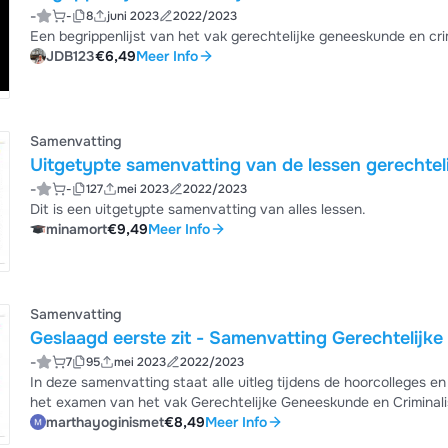
-
-
8
juni 2023
2022/2023
Een begrippenlijst van het vak gerechtelijke geneeskunde en cri
JDB123
€6,49
Meer Info
Samenvatting
Uitgetypte samenvatting van de lessen gerechteli
-
-
127
mei 2023
2022/2023
Dit is een uitgetypte samenvatting van alles lessen.
minamort
€9,49
Meer Info
Samenvatting
Geslaagd eerste zit - 
-
7
95
mei 2023
2022/2023
In deze samenvatting staat alle uitleg tijdens de hoorcolleges en
het examen van het vak Gerechtelijke Geneeskunde en Criminalis
marthayoginismet
€8,49
Meer Info
Vrije Universiteit Brussel, academie