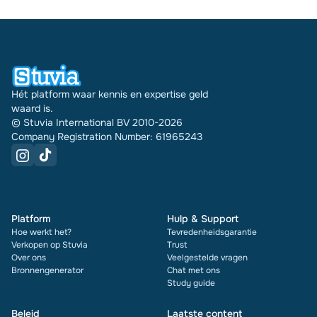
document zie je bovendien de beoordeling en hoe
vaak het is verkocht.
Hét platform waar kennis en expertise geld
waard is.
© Stuvia International BV 2010-2026
Company Registration Number: 61965243
Platform
Hulp & Support
Hoe werkt het?
Tevredenheidsgarantie
Verkopen op Stuvia
Trust
Over ons
Veelgestelde vragen
Bronnengenerator
Chat met ons
Study guide
Beleid
Laatste content