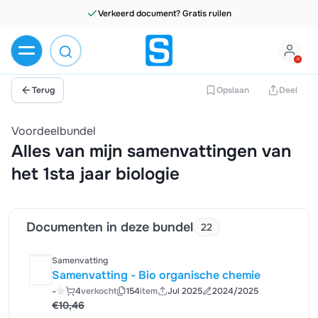
Verkeerd document? Gratis ruilen
Terug
Opslaan
Deel
Voordeelbundel
Alles van mijn samenvattingen van
het 1sta jaar biologie
Documenten in deze bundel
22
Samenvatting
Samenvatting - Bio organische chemie
-
4
verkocht
154
item
Jul 2025
2024/2025
€10,46