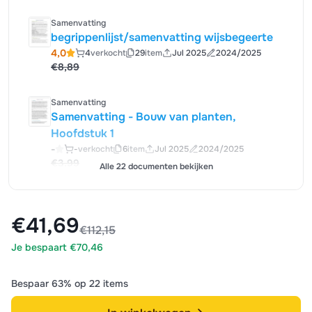
Samenvatting
begrippenlijst/samenvatting wijsbegeerte
4,0
4
verkocht
29
item
Jul 2025
2024/2025
€8,89
Samenvatting
Samenvatting - Bouw van planten,
Hoofdstuk 1
-
-
verkocht
6
item
Jul 2025
2024/2025
€3,99
Alle 22 documenten bekijken
€41,69
€112,15
Je bespaart €70,46
Bespaar 63% op 22 items