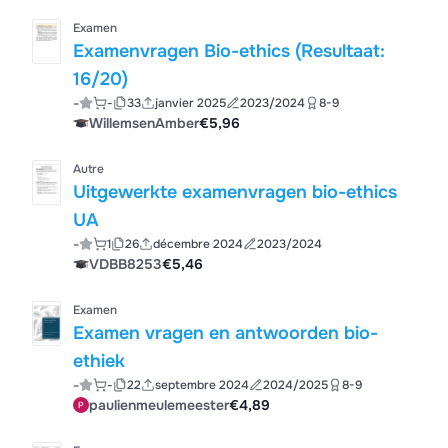
Examen
Examenvragen Bio-ethics (Resultaat:
16/20)
-
-
33
janvier 2025
2023/2024
8-9
WillemsenAmber
€5,96
Autre
Uitgewerkte examenvragen bio-ethics
UA
-
1
26
décembre 2024
2023/2024
VDBB8253
€5,46
Examen
Examen vragen en antwoorden bio-
ethiek
-
-
22
septembre 2024
2024/2025
8-9
paulienmeulemeester
€4,89