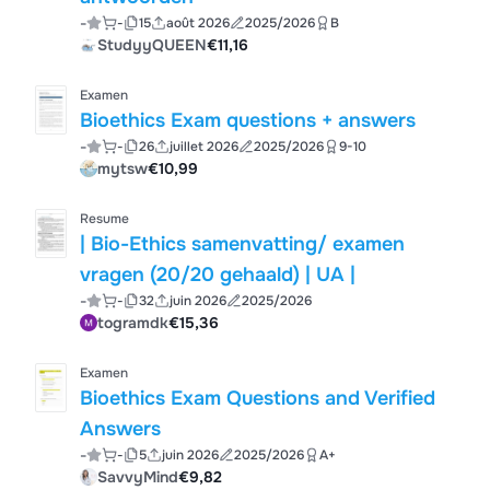
-
-
15
août 2026
2025/2026
B
StudyyQUEEN
€11,16
Examen
Bioethics Exam questions + answers
-
-
26
juillet 2026
2025/2026
9-10
mytsw
€10,99
Resume
| Bio-Ethics samenvatting/ examen
vragen (20/20 gehaald) | UA |
-
-
32
juin 2026
2025/2026
togramdk
€15,36
Examen
Bioethics Exam Questions and Verified
Answers
-
-
5
juin 2026
2025/2026
A+
SavvyMind
€9,82