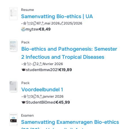
Resume
Samenvatting Bio-ethics | UA
-
2
67
mai 2026
2025/2026
mytsw
€8,49
Pack
Bio-ethics and Pathogenesis: Semester
2 Infectious and Tropical Diseases
-
-
2
février 2026
studentbmw2021
€19,89
Pack
Voordeelbundel 1
-
3
5
janvier 2026
StudentBi0med
€45,99
Examen
Samenvatting Examenvragen Bio-ethics