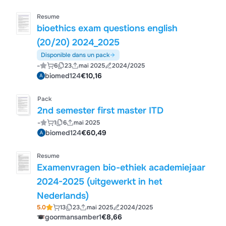
Resume
bioethics exam questions english
(20/20) 2024_2025
Disponible dans un pack
-
6
23
mai 2025
2024/2025
biomed124
€10,16
Pack
2nd semester first master ITD
-
1
6
mai 2025
biomed124
€60,49
Resume
Examenvragen bio-ethiek academiejaar
2024-2025 (uitgewerkt in het
Nederlands)
5.0
13
23
mai 2025
2024/2025
goormansamber1
€8,66