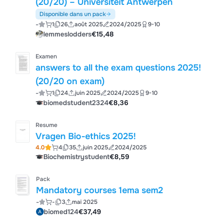
(20/20) – Universiteit Antwerpen
Disponible dans un pack
-
1
26
août 2025
2024/2025
9-10
lemmeslodders
€15,48
Examen
answers to all the exam questions 2025!
(20/20 on exam)
-
1
24
juin 2025
2024/2025
9-10
biomedstudent2324
€8,36
Resume
Vragen Bio-ethics 2025!
4.0
4
35
juin 2025
2024/2025
Biochemistrystudent
€8,59
Pack
Mandatory courses 1ema sem2
-
-
3
mai 2025
biomed124
€37,49