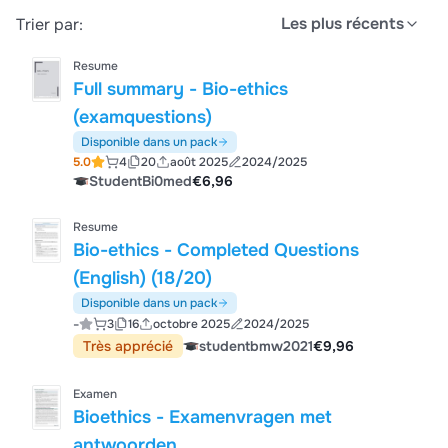
Les plus récents
Trier par:
Resume
Full summary - Bio-ethics
(examquestions)
Disponible dans un pack
5.0
4
20
août 2025
2024/2025
StudentBi0med
€6,96
Resume
Bio-ethics - Completed Questions
(English) (18/20)
Disponible dans un pack
-
3
16
octobre 2025
2024/2025
Très apprécié
studentbmw2021
€9,96
Examen
Bioethics - Examenvragen met
antwoorden