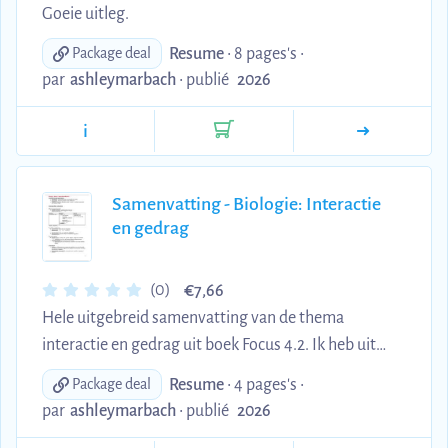
Goeie uitleg.
Resume
• 8 pages's •
Package deal
par
ashleymarbach
•
publié
2026
i
Samenvatting - Biologie: Interactie
en gedrag
€
(0)
7,66
Hele uitgebreid samenvatting van de thema
interactie en gedrag uit boek Focus 4.2. Ik heb uit
mijn samenvatting een mooie score gehaald op
Resume
• 4 pages's •
Package deal
mijn examen.
par
ashleymarbach
•
publié
2026