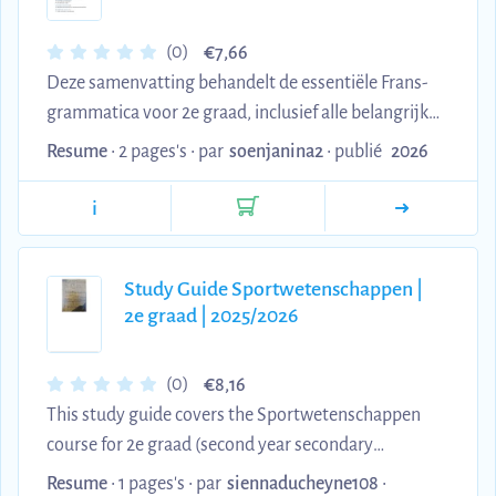
€
(0)
7,66
Deze samenvatting behandelt de essentiële Frans-
grammatica voor 2e graad, inclusief alle belangrijke
werkwoorden, tijden en grammaticale structuren.
Resume
• 2 pages's •
par
soenjanina2
•
publié
2026
De document omvat gedetailleerde uitleg over être
en avoir, regelmatige en onregelmatige
i
werkwoorden, passé composé, futur proche,
voornaamwoorden, lidwoorden en praktische
Study Guide Sportwetenschappen |
woordenschat (familie, school, vrije tijd). Ideaal
2e graad | 2025/2026
voor examenvoorbereiding en huiswerk - alles wat
je moet kennen voor 2e graad Frans duidelijk en
georganiseerd.
€
(0)
8,16
This study guide covers the Sportwetenschappen
course for 2e graad (second year secondary
education). The material provides a structured
Resume
• 1 pages's •
par
siennaducheyne108
•