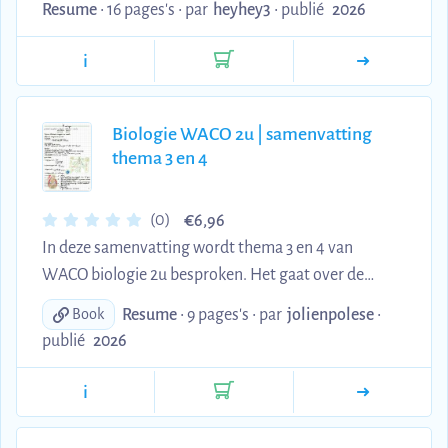
werkwoordvervoegingen. Het document behandelt
Resume
• 16 pages's •
par
heyhey3
•
publié
2026
indicatief tegenwoordige tijd, regelmatige
werkwoorden (-er, -ir, -re), pronominale
i
werkwoorden, onregelmatige werkwoorden (être,
avoir, aller, boire) en het deelwoord verleden tijd,
Biologie WACO 2u | samenvatting
steeds met Nederlandse vertaling voor beter begrip.
thema 3 en 4
Deze gestructureerde tabeloverzichten zijn ideaal
voor het leren en inoefenen van Franse
werkwoordvervoegingen, essentieel ...
€
(0)
6,96
In deze samenvatting wordt thema 3 en 4 van
WACO biologie 2u besproken. Het gaat over de
spieren en klieren van de mens en van andere
Resume
• 9 pages's •
par
jolienpolese
•
Book
dieren. Ook de connectie tussen de klieren, spieren
publié
2026
en het zenuwstelsel wordt samengevat. De werking
van neuronen en de bouw van het ruggenmerg en
i
de hersenen wordt ook besproken.