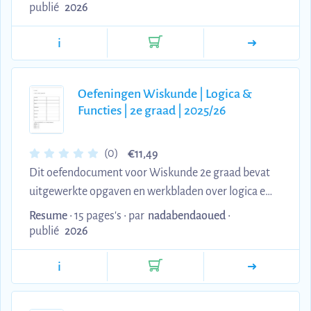
overview of key sports science concepts and topics
publié
2026
relevant to the curriculum. It's useful for organizing
i
your learning, preparing for exams, and
consolidating knowledge throughout the academic
year.
Oefeningen Wiskunde | Logica &
Functies | 2e graad | 2025/26
€
(0)
11,49
Dit oefendocument voor Wiskunde 2e graad bevat
uitgewerkte opgaven en werkbladen over logica en
reële functies. De stof omvat logische operatoren
Resume
• 15 pages's •
par
nadabendaoued
•
(negatie, conjunctie, disjunctie, implicatie,
publié
2026
equivalentie), waarheidstabellen, het onderscheid
i
tussen afhankelijke en onafhankelijke variabelen,
en goniometrische getallen en hoeken. Ideaal voor
het oefenen van fundamentele concepten en voor