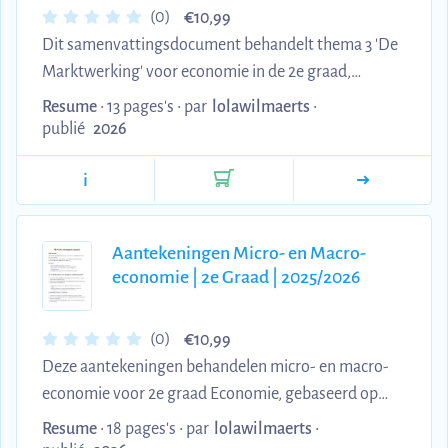
€
(0)
10,99
deze samenvatting ...
Dit samenvattingsdocument behandelt thema 3 'De
Marktwerking' voor economie in de 2e graad,
gebaseerd op het officiële lesprogramma. De
Resume
• 13 pages's •
par
lolawilmaerts
•
inhoud omvat vijf niveaus: marktvormen (volkomen
publié
2026
concurrentie, monopolistische concurrentie,
i
oligopolie, monopolie), prijsvorming, marketing en
marketingstrategie, de marketing-mix, en customer
journey, aangevuld met praktijkvoorbeelden zoals
Aantekeningen Micro- en Macro-
Pokémon-kaarten, tankstations en
economie | 2e Graad | 2025/2026
supermarktprijsoorlog. Ideaal voor
examenvoorbereiding: alle kernconcepten zijn ...
€
(0)
10,99
Deze aantekeningen behandelen micro- en macro-
economie voor 2e graad Economie, gebaseerd op
een uitgebreide PDF-cursus. De inhoud omvat
Resume
• 18 pages's •
par
lolawilmaerts
•