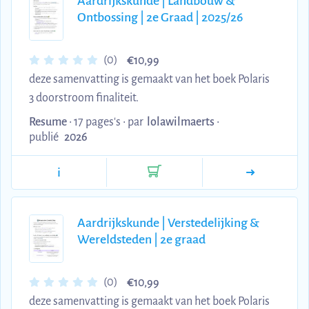
Aardrijkskunde | Landbouw &
voorbeelden uit de les. Dit document helpt je snel
Ontbossing | 2e Graad | 2025/26
de economische kringloop te begrijpen met klare
diagrammen, concrete voorbeelden...
€
(0)
10,99
deze samenvatting is gemaakt van het boek Polaris
3 doorstroom finaliteit.
Resume
• 17 pages's •
par
lolawilmaerts
•
publié
2026
i
Aardrijkskunde | Verstedelijking &
Wereldsteden | 2e graad
€
(0)
10,99
deze samenvatting is gemaakt van het boek Polaris