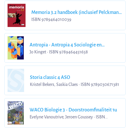
Memoria 3.2 handboek (inclusief Pelckmans
Portaal)
ISBN 9789464010039
Antropia - Antropia 4 Sociologie en
psychologie Leerwerkboek
Jo Kinget • ISBN 9789464451658
Storia classic 4 ASO
Kristel Bekers, Saskia Claes • ISBN 9789030671381
WACO Biologie 3 - Doorstroomfinaliteit 1u
Evelyne Vanoutrive, Jeroen Goussey • ISBN
9789049701857