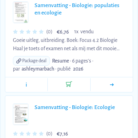
Samenvatting - Biologie: populaties
en ecologie
€
(0)
1x vendu
6,76
Goeie uitleg, uitbreiding. Boek: Focus 4.2 Biologie
Haal je toets of examen net als mij met dit mooie
samenvatting.
Resume
• 6 pages's •
Package deal
par
ashleymarbach
•
publié
2026
i
Samenvatting - Biologie: Ecologie
€
(0)
7,16