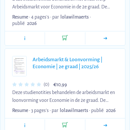
Arbeidsmarkt voor Economie in de 2e graad. De
document gaat in op vrije markten en
Resume
• 4 pages's •
par
lolawilmaerts
•
marktevenwicht, krappe arbeidsmarkten met
publié
2026
knelpuntberoepen, en de effecten van digitalisering
i
en automatisering op arbeidsvraag. Het bevat
duidelijke uitleg van kernconcepten, praktische
voorbeelden, en visuele illustraties van het
Arbeidsmarkt & Loonvorming |
wervingsproces, wat het ideaal maakt voor
Economie | 2e graad | 2025/26
examenvoorbereiding en huiswerkhulp. deze
samenvatting is gebaseerd op het boek Lift 3
€
(0)
10,99
doorstroom ...
Deze studienotities behandelen de arbeidsmarkt en
loonvorming voor Economie in de 2e graad. De
kernonderwerpen zijn vraag- en aanbod op de
Resume
• 3 pages's •
par
lolawilmaerts
•
publié
2026
arbeidsmarkt, loonevenwicht, collectieve
arbeidsovereenkomsten, minimumlonen,
i