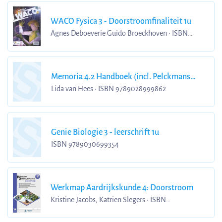
WACO Fysica 3 - Doorstroomfinaliteit 1u
Agnes Deboeverie Guido Broeckhoven • ISBN
9789049701895
Memoria 4.2 Handboek (incl. Pelckmans
Portaal)
Lida van Hees • ISBN 9789028999862
Genie Biologie 3 - leerschrift 1u
ISBN 9789030699354
Werkmap Aardrijkskunde 4: Doorstroom
Kristine Jacobs, Katrien Slegers • ISBN
9789464205077