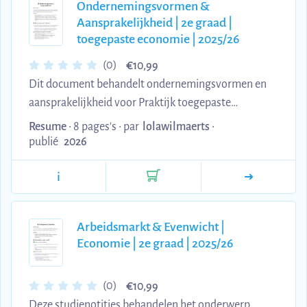
Ondernemingsvormen &
voorbereiding op toetsen.
Aansprakelijkheid | 2e graad |
toegepaste economie | 2025/26
€
(0)
10,99
Dit document behandelt ondernemingsvormen en
aansprakelijkheid voor Praktijk toegepaste
economie in de 2e graad. Het dekt de verschillende
Resume
• 8 pages's •
par
lolawilmaerts
•
juridische structuren (natuurlijke persoon,
publié
2026
rechtspersoon, BV, NV, vzw), het verschil tussen
i
beperkte en onbeperkte aansprakelijkheid, en
praktische aspecten van bedrijfsoprichting inclusief
notariskosten, statuten en inbreng. Ideaal voor het
Arbeidsmarkt & Evenwicht |
begrijpen van hoe ondernemingsvormen je
Economie | 2e graad | 2025/26
privébezit beschermen en hoe je een bedrijf correct
opricht. deze samenvattin...
€
(0)
10,99
Deze studienotities behandelen het onderwerp