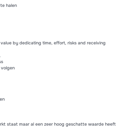
te halen
alue by dedicating time, effort, risks and receiving
,
ss
e volgen
ren
arkt staat maar al een zeer hoog geschatte waarde heeft