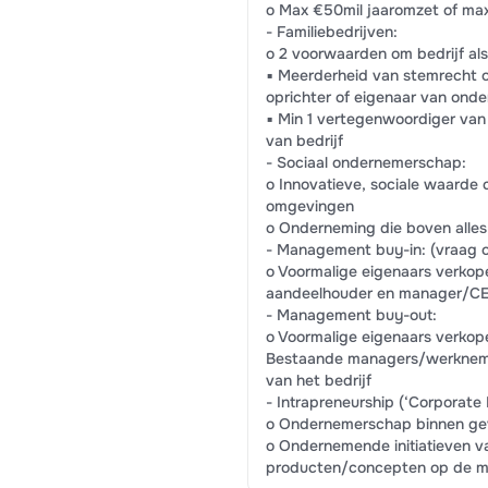
o Max €50mil jaaromzet of max
- Familiebedrijven:
o 2 voorwaarden om bedrijf al
▪ Meerderheid van stemrecht 
oprichter of eigenaar van onder
▪ Min 1 vertegenwoordiger van 
van bedrijf
- Sociaal ondernemerschap:
o Innovatieve, sociale waarde 
omgevingen
o Onderneming die boven alles
- Management buy-in: (vraag
o Voormalige eigenaars verkop
aandeelhouder en manager/CEO
- Management buy-out:
o Voormalige eigenaars verkope
Bestaande managers/werknem
van het bedrijf
- Intrapreneurship (‘Corporate 
o Ondernemerschap binnen gev
o Ondernemende initiatieven v
producten/concepten op de m