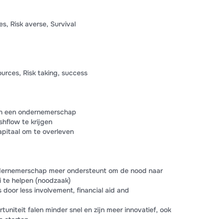
ces, Risk averse, Survival
ources, Risk taking, success
van een ondernemerschap
hflow te krijgen
apitaal om te overleven
dernemerschap meer ondersteunt om de nood naar
i te helpen (noodzaak)
 door less involvement, financial aid and
niteit falen minder snel en zijn meer innovatief, ook