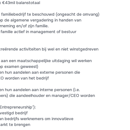
 €43mil balanstotaal
s familiebedrijf te beschouwd (ongeacht de omvang)
op de algemene vergadering in handen van
neming en/of zijn familie.
familie actief in management of bestuur
creërende activiteiten bij wel en niet winstgedreven
 aan een maatschappelijke uitdaging wil werken
 op examen geweest)
en hun aandelen aan externe personen die
 worden van het bedrijf
n hun aandelen aan interne personen (i.e.
ers) die aandeelhouder en manager/CEO worden
Entrepreneurship’):
estigd bedrijf
an bedrijfs werknemers om innovatieve
arkt te brengen