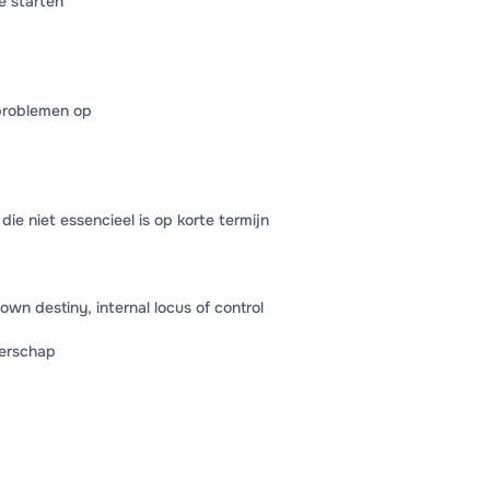
e starten
 problemen op
e niet essencieel is op korte termijn
 own destiny, internal locus of control
erschap