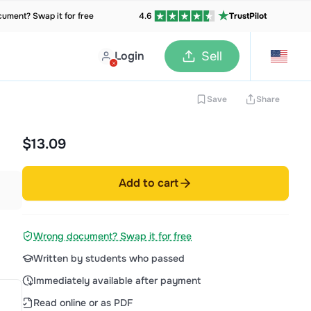
ument? Swap it for free
4.6
TrustPilot
Login
Sell
Save
Share
$13.09
Add to cart
Wrong document? Swap it for free
Written by students who passed
Immediately available after payment
Read online or as PDF