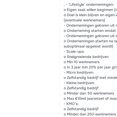
, - ‘Lifestyle’ ondernemingen:
o Eigen zaak willen beginnen (n
o Doel is klein blijven en eig
(eventuele werknemers)
- Ondernemingen geboren uit n
o Onderneming starten omdat b
- Ondernemingen geboren uit e
o Ondernemingen starten na op
suboptimaal opgelost wordt)
- Scale-ups:
o Snelgroeiende bedrijven
o Min 10 werknemers
o In 3 jaar min 20% per jaar g
- Micro bedrijven:
o Zelfstandig bedrijf met min
- Kleine bedrijven:
o Zelfstandig bedrijf
o Minder dan 50 werknemers
o Max €10mil jaaromzet of max
- KMO’s:
o Zelfstandig bedrijf
o Minder dan 250 werknemers