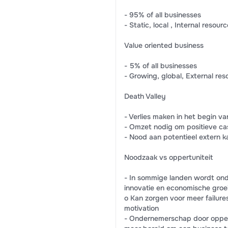
- 95% of all businesses
- Static, local , Internal resour
Value oriented business
- 5% of all businesses
- Growing, global, External res
Death Valley
- Verlies maken in het begin 
- Omzet nodig om positieve cas
- Nood aan potentieel extern k
Noodzaak vs oppertuniteit
- In sommige landen wordt on
innovatie en economische groe
o Kan zorgen voor meer failures
motivation
- Ondernemerschap door oppertu