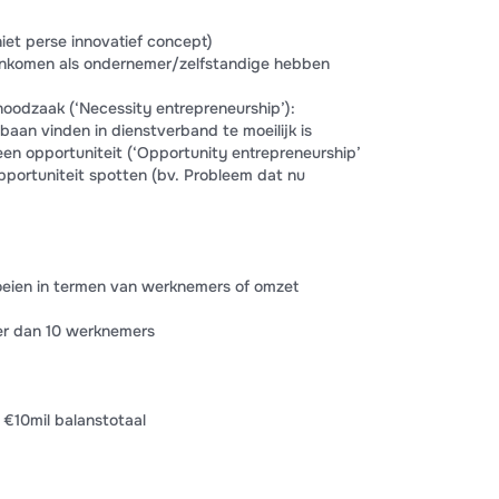
iet perse innovatief concept)
en inkomen als ondernemer/zelfstandige hebben
oodzaak (‘Necessity entrepreneurship’):
aan vinden in dienstverband te moeilijk is
en opportuniteit (‘Opportunity entrepreneurship’
portuniteit spotten (bv. Probleem dat nu
roeien in termen van werknemers of omzet
der dan 10 werknemers
 €10mil balanstotaal