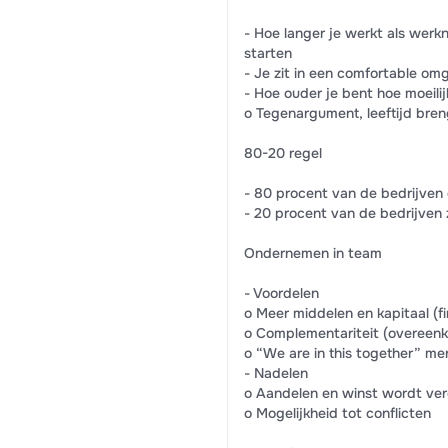
- Hoe langer je werkt als werk
starten
- Je zit in een comfortable omg
- Hoe ouder je bent hoe moeili
o Tegenargument, leeftijd bren
80-20 regel
- 80 procent van de bedrijven
- 20 procent van de bedrijven z
Ondernemen in team
- Voordelen
o Meer middelen en kapitaal (fin
o Complementariteit (overeenk
o “We are in this together” men
- Nadelen
o Aandelen en winst wordt ve
o Mogelijkheid tot conflicten