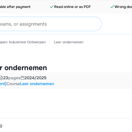
able after payment
Read online or as PDF
Wrong doc
ppen: Industrieel Ontwerpen
Leer ondernemen
er ondernemen
23
pages
2024/2025
ent)
Course
Leer ondernemen
ng