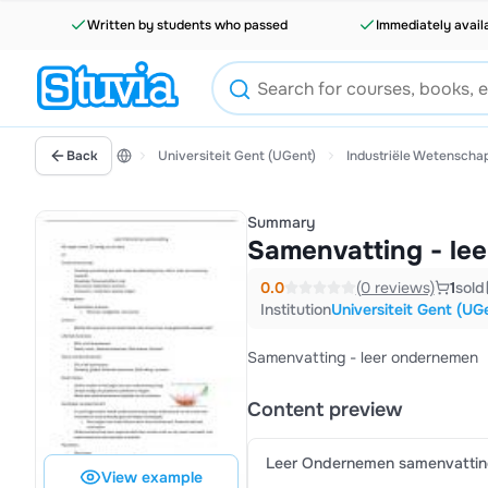
Written by students who passed
Immediately avail
Back
Universiteit Gent (UGent)
Industriële Wetenscha
Summary
Samenvatting - le
0.0
(0 reviews)
1
sold
Institution
Universiteit Gent (UG
Samenvatting - leer ondernemen
Content preview
Leer Ondernemen samenvatti
View example