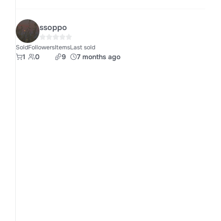
ssoppo
Sold
Followers
Items
Last sold
1
0
9
7 months ago