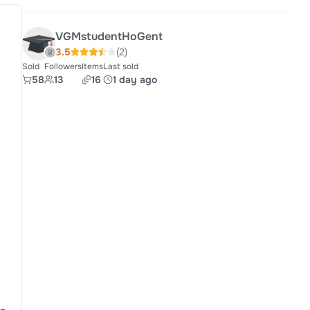
VGMstudentHoGent
3.5
(2)
Sold
Followers
Items
Last sold
58
13
16
1 day ago