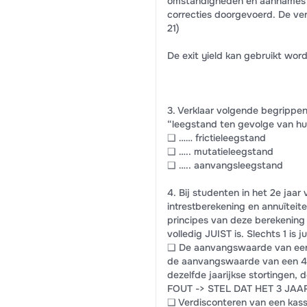
omstandigheden en aannames 
correcties doorgevoerd. De ve
21)
De exit yield kan gebruikt wo
3. Verklaar volgende begrippen
“leegstand ten gevolge van huu
❑ …… frictieleegstand
❑ ….. mutatieleegstand
❑ ….. aanvangsleegstand
4. Bij studenten in het 2e jaar
intrestberekening en annuïteit
principes van deze berekening
volledig JUIST is. Slechts 1 is ju
❑ De aanvangswaarde van een 3
de aanvangswaarde van een 4 
dezelfde jaarijkse stortingen, 
FOUT -> STEL DAT HET 3 JAA
❑ Verdisconteren van een kasst