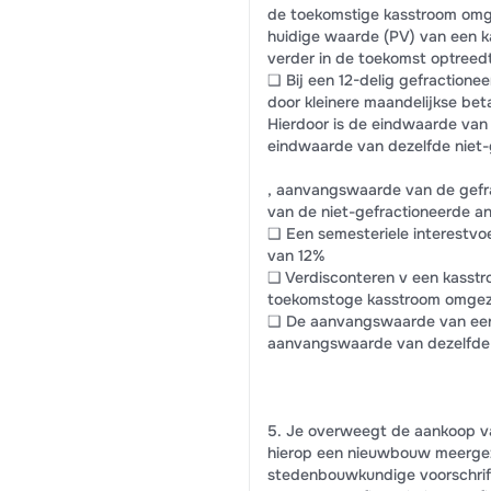
de toekomstige kasstroom omge
huidige waarde (PV) van een 
verder in de toekomst optreedt
❑ Bij een 12-delig gefractione
door kleinere maandelijkse bet
Hierdoor is de eindwaarde van 
eindwaarde van dezelfde niet-g
, aanvangswaarde van de gefr
van de niet-gefractioneerde an
❑ Een semesteriele interestvo
van 12%
❑ Verdisconteren v een kasstro
toekomstoge kasstroom omgeze
❑ De aanvangswaarde van een p
aanvangswaarde van dezelfde 
5. Je overweegt de aankoop v
hierop een nieuwbouw meergez
stedenbouwkundige voorschrift