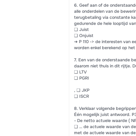
6. Geef aan of de onderstaande 
alle onderdelen van de bewering
terugbetaling via constante kap
gedurende de hele looptijd van 
❑ Juist
❑ Onjuist
➔ P 110 -> de interesten van e
worden enkel berekend op het 
7. Een van de onderstaande beg
daarom niet thuis in dit rijtje.
❑ LTV
❑ PGRI
, ❑ JKP
❑ ISCR
8. Verklaar volgende begrippen
Één mogelijk juist antwoord. P
- De netto actuele waarde ( NP
❑ … de actuele waarde van de
met de actuele waarde van de