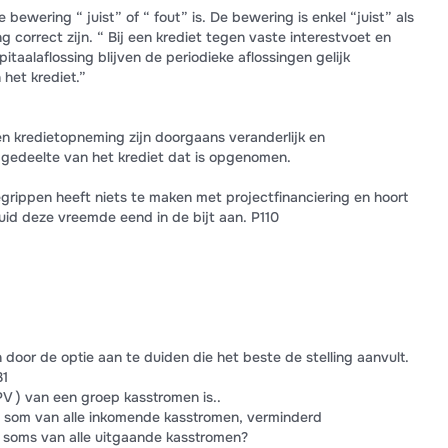
bewering “ juist” of “ fout” is. De bewering is enkel “juist” als
 correct zijn. “ Bij een krediet tegen vaste interestvoet en
itaalaflossing blijven de periodieke aflossingen gelijk
het krediet.”
en kredietopneming zijn doorgaans veranderlijk en
gedeelte van het krediet dat is opgenomen.
rippen heeft niets te maken met projectfinanciering en hoort
 Duid deze vreemde eend in de bijt aan. P110
 door de optie aan te duiden die het beste de stelling aanvult.
31
V ) van een groep kasstromen is..
 som van alle inkomende kasstromen, verminderd
 soms van alle uitgaande kasstromen?