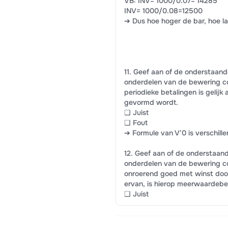
VB: INV= 1000/0.07= 14285
INV= 1000/0.08=12500
➔ Dus hoe hoger de bar, hoe l
11. Geef aan of de onderstaande 
onderdelen van de bewering cor
periodieke betalingen is gelij
gevormd wordt.
❑ Juist
❑ Fout
➔ Formule van V’0 is verschill
12. Geef aan of de onderstaande 
onderdelen van de bewering cor
onroerend goed met winst door
ervan, is hierop meerwaardebe
❑ Juist