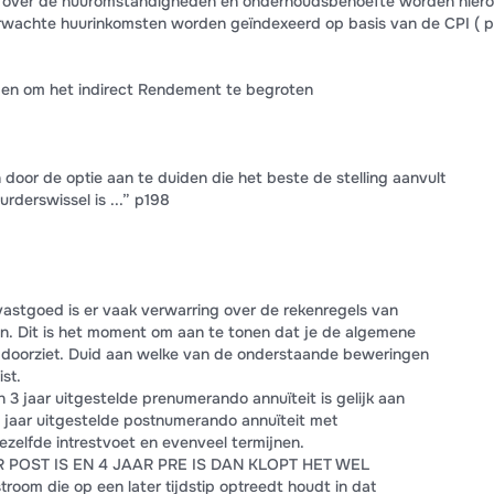
over de huuromstandigheden en onderhoudsbehoefte worden hier
rwachte huurinkomsten worden geïndexeerd op basis van de CPI ( 
rden om het indirect Rendement te begroten
 door de optie aan te duiden die het beste de stelling aanvult
rderswissel is ...” p198
 vastgoed is er vaak verwarring over de rekenregels van
en. Dit is het moment om aan te tonen dat je de algemene
 doorziet. Duid aan welke van de onderstaande beweringen
ist.
 jaar uitgestelde prenumerando annuïteit is gelijk aan
jaar uitgestelde postnumerando annuïteit met
dezelfde intrestvoet en evenveel termijnen.
R POST IS EN 4 JAAR PRE IS DAN KLOPT HET WEL
room die op een later tijdstip optreedt houdt in dat