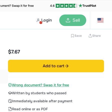
ument? Swap it for free
4.6
TrustPilot
Login
Sell
Save
Share
$7.67
Add to cart
Wrong document? Swap it for free
Written by students who passed
Immediately available after payment
Read online or as PDF