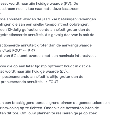
zet wordt naar zijn huidige waarde (PV). De
kasstroom neemt toe naarmate deze kasstroom
.
erde annuïteit worden de jaarlijkse betalingen vervangen
alingen die aan een sneller tempo intrest opbrengen.
een 12-delig gefractioneerde annuïteit groter dan de
efractioneerde annuïteit. Als gevolg daarvan is ook de
actioneerde annuïteit groter dan de aanvangswaarde
nuïteit FOUT -> P 47
et van 6% stemt overeen met een nominale interestvoet
om die op een later tijdstip optreedt houdt in dat de
t wordt naar zijn huidige waarde (pv)…
ostnumerando annuïteit is altijd groter dan de
prenumerando annuïteit. -> FOUT
an een braakliggend perceel grond binnen de gemeentekern om
inswoning op te richten. Ondanks de betonstop laten de
en dit toe. Om jouw plannen te realiseren ga je op zoek