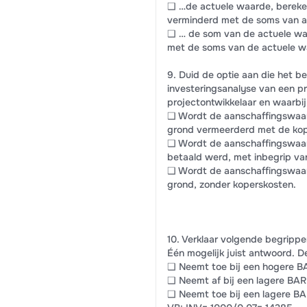
❑ …de actuele waarde, bereke
verminderd met de soms van al
❑ … de som van de actuele wa
met de soms van de actuele wa
9. Duid de optie aan die het be
investeringsanalyse van een pr
projectontwikkelaar en waarbij
❑ Wordt de aanschaffingswaar
grond vermeerderd met de ko
❑ Wordt de aanschaffingswaard
betaald werd, met inbegrip va
❑ Wordt de aanschaffingswaar
grond, zonder koperskosten.
10. Verklaar volgende begrippen
Één mogelijk juist antwoord. 
❑ Neemt toe bij een hogere BAR 
❑ Neemt af bij een lagere BAR (
❑ Neemt toe bij een lagere BAR 