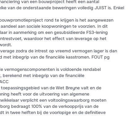
financiering van een bouwproject heeft een aantal
ke van de onderstaande beweringen volledig JUIST is. Enkel
bouwpromotieproject rond te krijgen is het aangewezen
 aandeel aan sociale koopwoningen te voorzien. In dit
laar in aanmerking om een gesubsidieerde FS3-lening
 intrestvoet, waardoor het effect van leverage op het
wordt.
everage zodra de intrest op vreemd vermogen lager is dan
 met inbegrip van de financiële kasstromen. FOUT pg
nde vermogenscomponenten is voldoende rendabel
 berekend met inbegrip van de financiële
WACC
t toepassingsgebied van de Wet Breyne valt en de
nning heeft voor de uitvoering van algemene
wikkelaar verplicht een voltooiingswaarborg moeten
arborg bedraagt 100% van de verkoopprijs van de
 in twee helften bij de voorlopige en de definitieve