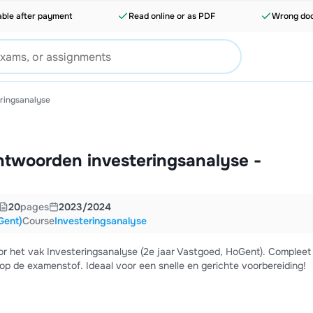
able after payment
Read online or as PDF
Wrong doc
ringsanalyse
twoorden investeringsanalyse -
20
pages
2023/2024
Gent)
Course
Investeringsanalyse
 het vak Investeringsanalyse (2e jaar Vastgoed, HoGent). Compleet
p de examenstof. Ideaal voor een snelle en gerichte voorbereiding!