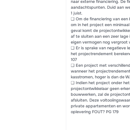
naar externe financiering. De 
aandachtspunten. Duid aan wel
1 juist.
❑ Om de financiering van een 
om in het project een minimaal
geval komt de projectontwikke
af te sluiten aan een zeer lage
eigen vermogen nog vergroot 
❑ Er is sprake van negatieve l
het projectrendement berekend
107
❑ Een project met verschille
wanneer het projectrendement,
kasstromen, hoger is dan de 
❑ Indien het project onder he
projectontwikkelaar geen erke
bouwwerken, zal de projectont
afsluiten. Deze voltooiingswa
private appartementen en wordt
oplevering FOUT? PG 179