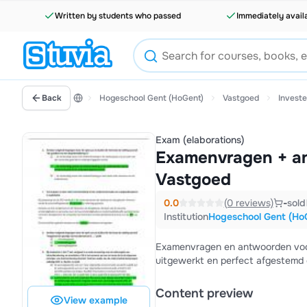
Written by students who passed
Immediately avail
Back
Hogeschool Gent (HoGent)
Vastgoed
Investe
Exam (elaborations)
Examenvragen + an
Vastgoed
0.0
(0 reviews)
-
sold
Institution
Hogeschool Gent (Ho
Examenvragen en antwoorden voor
uitgewerkt en perfect afgestemd o
Content preview
View example