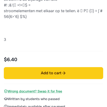
#! ;&'(⃗ ×!<⃗$ =
stroomelementen met elkaar op te tellen. è 𝐵 P⃗ (𝑃) = ∫ #
56(6>'6) $%)
3
$6.40
Add to cart
Wrong document? Swap it for free
Written by students who passed
Immediately available after payment