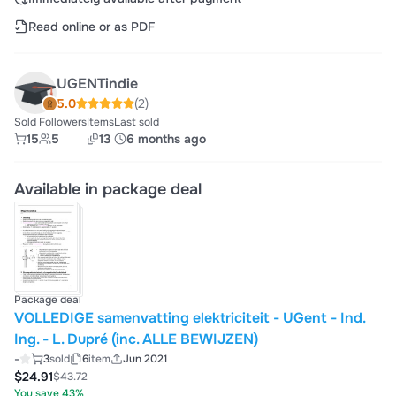
Read online or as PDF
UGENTindie
5.0
(2)
Sold
Followers
Items
Last sold
15
5
13
6 months ago
Available in package deal
Package deal
VOLLEDIGE samenvatting elektriciteit - UGent - Ind.
Ing. - L. Dupré (inc. ALLE BEWIJZEN)
-
3
sold
6
item
Jun 2021
$24.91
$43.72
You save 43%