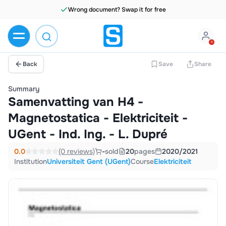
Wrong document? Swap it for free
Back
Save
Share
Summary
Samenvatting van H4 -
Magnetostatica - Elektriciteit -
UGent - Ind. Ing. - L. Dupré
0.0
(0 reviews)
-
sold
20
pages
2020/2021
Institution
Universiteit Gent (UGent)
Course
Elektriciteit