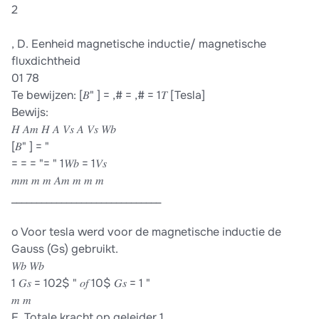
2
, D. Eenheid magnetische inductie/ magnetische
fluxdichtheid
01 78
Te bewijzen: [𝐵" ] = ,# = ,# = 1𝑇 [Tesla]
Bewijs:
𝐻 𝐴𝑚 𝐻 𝐴 𝑉𝑠 𝐴 𝑉𝑠 𝑊𝑏
[𝐵" ] = "
= = = "= " 1𝑊𝑏 = 1𝑉𝑠
𝑚𝑚 𝑚 𝑚 𝐴𝑚 𝑚 𝑚 𝑚
______________________________
o Voor tesla werd voor de magnetische inductie de
Gauss (Gs) gebruikt.
𝑊𝑏 𝑊𝑏
1 𝐺𝑠 = 102$ " 𝑜𝑓 10$ 𝐺𝑠 = 1 "
𝑚 𝑚
E. Totale kracht op geleider 1