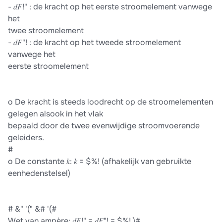
- 𝑑𝐹!" : de kracht op het eerste stroomelement vanwege
het
twee stroomelement
- 𝑑𝐹"! : de kracht op het tweede stroomelement
vanwege het
eerste stroomelement
o De kracht is steeds loodrecht op de stroomelementen
gelegen alsook in het vlak
bepaald door de twee evenwijdige stroomvoerende
geleiders.
#
o De constante 𝑘: 𝑘 = $%! (afhakelijk van gebruikte
eenhedenstelsel)
# &" '(" &# '(#
Wet van ampère: 𝑑𝐹!" = 𝑑𝐹"! = $%! )#