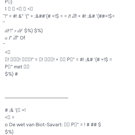
P⃗)
1 ⃗ ⃗ <⃗ ⃗ <⃗
⃗!" = #! &" '(" × ;&##'(# ×!$ = = 𝐼! 𝑑𝑙⃗! × #! ;&# '(##×!$=
𝑑𝐹!" 𝑟 𝑑𝐹 $%) $%)
𝛼 𝐼" 𝑑𝑙⃗" Of
<⃗
𝐼! 𝑑𝑙⃗! 𝑑𝐹⃗!" = 𝐼! 𝑑𝑙⃗! × 𝑑𝐵 P⃗" = #! ;&# '(# ×!$ =
P⃗" met 𝑑𝐵
$%) #
______________________________
# ;& '(⃗ ×!
<⃗ =
o De wet van Biot-Savart: 𝑑𝐵 P⃗" = ! # ## $
$%)