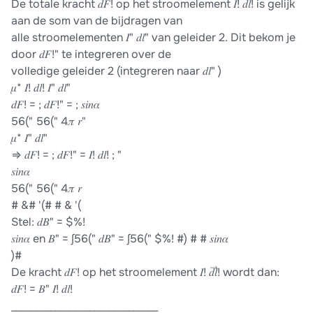
De totale kracht 𝑑𝐹! op het stroomelement 𝐼! 𝑑𝑙! is gelijk
aan de som van de bijdragen van
alle stroomelementen 𝐼" 𝑑𝑙" van geleider 2. Dit bekom je
door 𝑑𝐹!" te integreren over de
volledige geleider 2 (integreren naar 𝑑𝑙" )
𝜇* 𝐼! 𝑑𝑙! 𝐼" 𝑑𝑙"
𝑑𝐹! = ; 𝑑𝐹!" = ; 𝑠𝑖𝑛𝛼
56(" 56(" 4𝜋 𝑟"
𝜇* 𝐼" 𝑑𝑙"
⇒ 𝑑𝐹! = ; 𝑑𝐹!" = 𝐼! 𝑑𝑙! ; "
𝑠𝑖𝑛𝛼
56(" 56(" 4𝜋 𝑟
# &# '(# # & '(
Stel: 𝑑𝐵" = $%!
𝑠𝑖𝑛𝛼 en 𝐵" = ∫56(" 𝑑𝐵" = ∫56(" $%! #) # # 𝑠𝑖𝑛𝛼
)#
De kracht 𝑑𝐹! op het stroomelement 𝐼! 𝑑𝑙⃗! wordt dan:
𝑑𝐹! = 𝐵" 𝐼! 𝑑𝑙!
______________________________