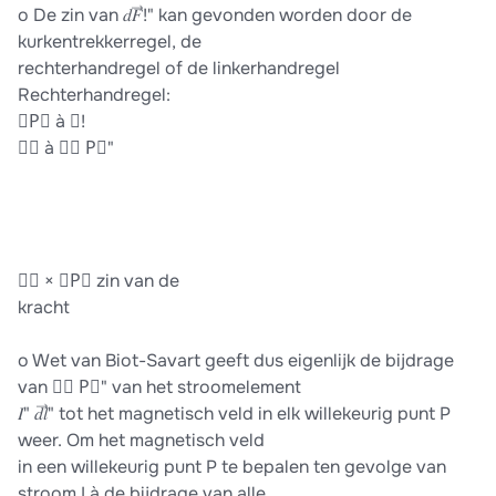
o De zin van 𝑑𝐹⃗!" kan gevonden worden door de
kurkentrekkerregel, de
rechterhandregel of de linkerhandregel
Rechterhandregel:
𝑏P⃗ à 𝐼!
𝑎⃗ à 𝑑𝐵 P⃗"
𝑎⃗ × 𝑏P⃗ zin van de
kracht
o Wet van Biot-Savart geeft dus eigenlijk de bijdrage
van 𝑑𝐵 P⃗" van het stroomelement
𝐼" 𝑑𝑙⃗" tot het magnetisch veld in elk willekeurig punt P
weer. Om het magnetisch veld
in een willekeurig punt P te bepalen ten gevolge van
stroom I à de bijdrage van alle