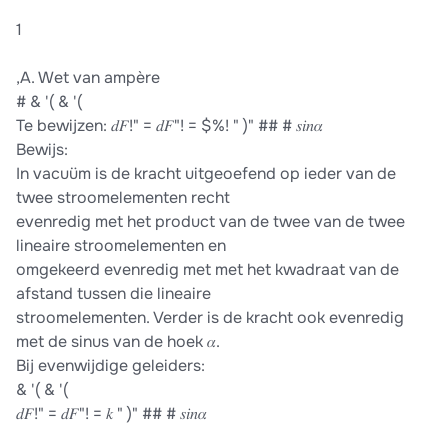
1
,A. Wet van ampère
# & '( & '(
Te bewijzen: 𝑑𝐹!" = 𝑑𝐹"! = $%! " )" ## # 𝑠𝑖𝑛𝛼
Bewijs:
In vacuüm is de kracht uitgeoefend op ieder van de
twee stroomelementen recht
evenredig met het product van de twee van de twee
lineaire stroomelementen en
omgekeerd evenredig met met het kwadraat van de
afstand tussen die lineaire
stroomelementen. Verder is de kracht ook evenredig
met de sinus van de hoek 𝛼.
Bij evenwijdige geleiders:
& '( & '(
𝑑𝐹!" = 𝑑𝐹"! = 𝑘 " )" ## # 𝑠𝑖𝑛𝛼