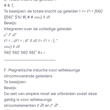
# & '(
Te bewijzen: de totale kracht op geleider 1 => 𝐹! = ∫56(!
(∫56(" $%! #) # # 𝑠𝑖𝑛𝛼) 𝐼! 𝑑𝑙!
Bewijs:
Integreren over de volledige geleider.
𝜇* 𝐼" 𝑑𝑙"
𝐹! = ; 𝑑𝐹! = ; 𝐵" 𝐼! 𝑑𝑙! ≝> 𝐹! = ; (; "
𝑠𝑖𝑛𝛼) 𝐼! 𝑑𝑙!
56(! 56(! 56(! 56(" 4𝜋 𝑟
______________________________
F. Magnetische inductie voor willekeurige
stroomvoerende geleiders
Te bewijzen:
Bewijs:
De wet van ampère moet we uitbreiden zodat deze
geldig is voor willekeurige
stroomelementen 𝐼! 𝑑𝑙⃗! en 𝐼" 𝑑𝑙⃗" .