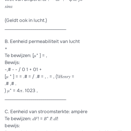
𝑠𝑖𝑛𝛼
(Geldt ook in lucht.)
______________________________
B. Eenheid permeabiliteit van lucht
+
Te bewijzen: [𝜇* ] = ,
Bewijs:
-,# - - / 0 1 + 01 +
[𝜇 * ] = = .# = / .# = , . = , (1𝐻𝑒𝑛𝑟𝑦 =
.# ,# .
) 𝜇* = 4𝜋. 1023 ,
______________________________
C. Eenheid van stroomsterkte: ampère
Te bewijzen: 𝑑𝐹! = 𝐵" 𝐼! 𝑑𝑙!
bewijs: