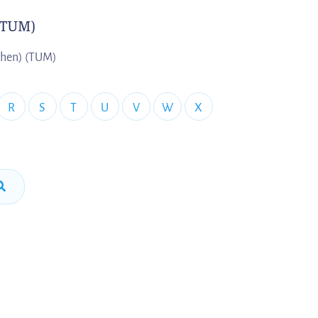
(TUM)
nchen) (TUM)
R
S
T
U
V
W
X