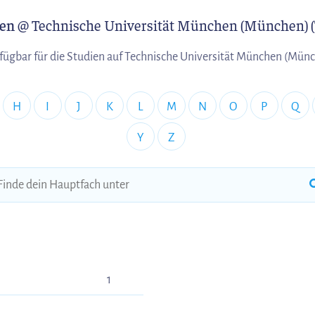
ien
@ Technische Universität München (München) 
fügbar für die Studien auf Technische Universität München (Mü
H
I
J
K
L
M
N
O
P
Q
Y
Z
1