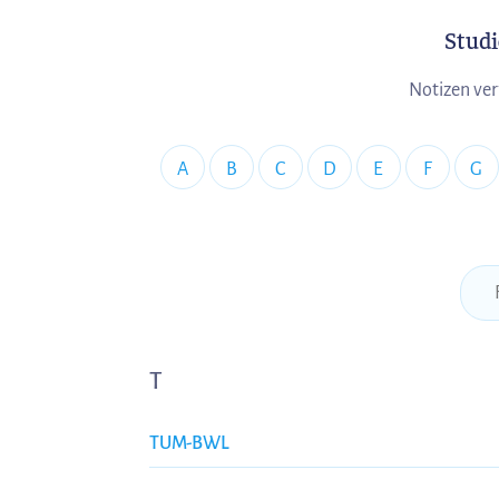
Stud
Notizen ver
A
B
C
D
E
F
G
T
TUM-BWL