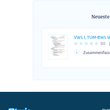
Neueste
VWL I, TUM-BWL W
(0)
Zusammenfass
i