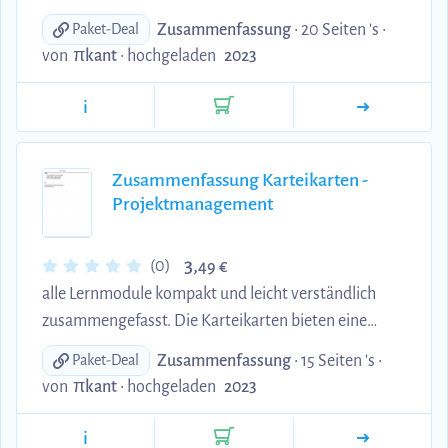
effiziente Möglichkeit, sich das Wesentliche
Zusammenfassung
• 20 Seiten 's •
Paket-Deal
anzueignen und Ihr Wissen zu vertiefen. Perfekt für
von
πkant
•
hochgeladen
2023
alle, die auf der Suche nach einer prägnanten
Zusammenfassung sind.
i
Zusammenfassung Karteikarten -
Projektmanagement
3,
(0)
49 €
alle Lernmodule kompakt und leicht verständlich
zusammengefasst. Die Karteikarten bieten eine
effiziente Möglichkeit, sich das Wesentliche
Zusammenfassung
• 15 Seiten 's •
Paket-Deal
anzueignen und Ihr Wissen zu vertiefen. Perfekt für
von
πkant
•
hochgeladen
2023
alle, die auf der Suche nach einer prägnanten
Zusammenfassung sind.
i