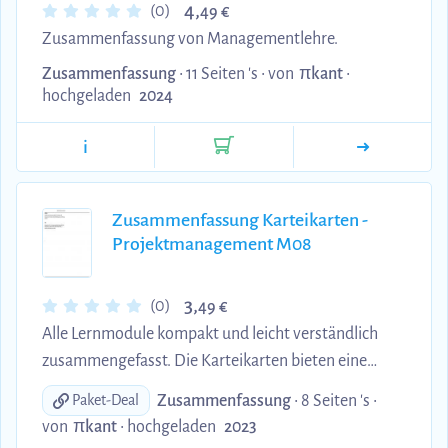
4,
(0)
49 €
Zusammenfassung von Managementlehre.
Zusammenfassung
• 11 Seiten 's •
von
πkant
•
hochgeladen
2024
i
Zusammenfassung Karteikarten -
Projektmanagement M08
3,
(0)
49 €
Alle Lernmodule kompakt und leicht verständlich
zusammengefasst. Die Karteikarten bieten eine
effiziente Möglichkeit, sich das Wesentliche
Zusammenfassung
• 8 Seiten 's •
Paket-Deal
anzueignen und Ihr Wissen zu vertiefen. Perfekt für
von
πkant
•
hochgeladen
2023
alle, die auf der Suche nach einer prägnanten