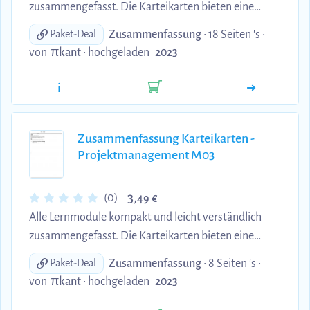
zusammengefasst. Die Karteikarten bieten eine
effiziente Möglichkeit, sich das Wesentliche
Zusammenfassung
• 18 Seiten 's •
Paket-Deal
anzueignen und Ihr Wissen zu vertiefen. Perfekt für
von
πkant
•
hochgeladen
2023
alle, die auf der Suche nach einer prägnanten
Zusammenfassung sind.
i
Zusammenfassung Karteikarten -
Projektmanagement M03
3,
(0)
49 €
Alle Lernmodule kompakt und leicht verständlich
zusammengefasst. Die Karteikarten bieten eine
effiziente Möglichkeit, sich das Wesentliche
Zusammenfassung
• 8 Seiten 's •
Paket-Deal
anzueignen und Ihr Wissen zu vertiefen. Perfekt für
von
πkant
•
hochgeladen
2023
alle, die auf der Suche nach einer prägnanten