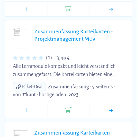
Zusammenfassung sind.
i
Zusammenfassung Karteikarten -
Projektmanagement M09
3,
(0)
49 €
Alle Lernmodule kompakt und leicht verständlich
zusammengefasst. Die Karteikarten bieten eine
effiziente Möglichkeit, sich das Wesentliche
Zusammenfassung
• 5 Seiten 's •
Paket-Deal
anzueignen und Ihr Wissen zu vertiefen. Perfekt für
von
πkant
•
hochgeladen
2023
alle, die auf der Suche nach einer prägnanten
Zusammenfassung sind.
i
Zusammenfassung Karteikarten -