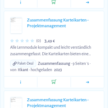
Zusammenfassung sind.
i
Zusammenfassung Karteikarten -
Projektmanagement
3,
(0)
49 €
Alle Lernmodule kompakt und leicht verständlich
zusammengefasst. Die Karteikarten bieten eine
effiziente Möglichkeit, sich das Wesentliche
Zusammenfassung
• 9 Seiten 's •
Paket-Deal
anzueignen und Ihr Wissen zu vertiefen. Perfekt für
von
πkant
•
hochgeladen
2023
alle, die auf der Suche nach einer prägnanten
Zusammenfassung sind.
i
Zusammenfassung Karteikarten -
Projektmanagement