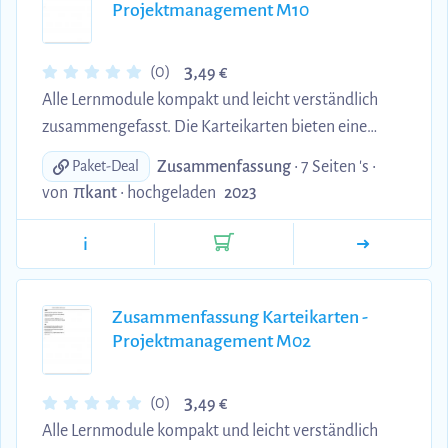
Projektmanagement M10
3,
(0)
49 €
Alle Lernmodule kompakt und leicht verständlich
zusammengefasst. Die Karteikarten bieten eine
effiziente Möglichkeit, sich das Wesentliche
Zusammenfassung
• 7 Seiten 's •
Paket-Deal
anzueignen und Ihr Wissen zu vertiefen. Perfekt für
von
πkant
•
hochgeladen
2023
alle, die auf der Suche nach einer prägnanten
Zusammenfassung sind.
i
Zusammenfassung Karteikarten -
Projektmanagement M02
3,
(0)
49 €
Alle Lernmodule kompakt und leicht verständlich