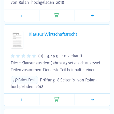
von
Rolan
•
hochgeladen
2018
Marktprognose, Markt- und Absatzvolumen,
Marktanteil, Marktdynamik und relevanter Markt)
i
2. Erklärungsansätze des Käuferverhaltens (Black-
Box-Modell, SOR-Modell, Total-Modell) 3.
Marktinformationsbeschaffung (Marktforschung
Klausur Wirtschaftsrecht
und deren Ziele, Gebiete der Marktforschung,
Motivforschung) 4. Erhebungsarten (Sekundärf...
3,
(0)
1x verkauft
49 €
Diese Klausur aus dem Jahr 2015 setzt sich aus zwei
Teilen zusammen. Der erste Teil beinhaltet einen
Fall bezüglich dem BGB besonderer Teil
Prüfung
• 8 Seiten 's •
von
Rolan
•
Paket-Deal
(Schadensersatz). Im zweiten Teil muss ein Fall
hochgeladen
2018
bezüglich der Publizitätswirkung im Rahmen des
Handelsregistereintrages bearbeitet werden.
i
Zeitumfang: 90 Min Lösungen sind nach der
jeweiligen Aufgabenstellung enthalten.