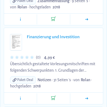
Zusammenfassung
• 9 Seiten 's •
Paket-Deal
Grundbegriffe wie Bedürfnis, Bedarf, etc.,
von
Rolan
•
hochgeladen
2018
Bedürfnispyramide nach Maslow, materielle und
immaterielle Güter) 3. Produktionsfaktoren und
i
geschlossener Wirtschaftskreislauf (Arbeit, Boden,
Kapital) 4. Konzeptioneller Unterschied zwischen
Marktwirtschaft und Zentralverwaltungswirt-
Finanzierung und Investition
schaft bzw. Planwirtschaft 5. Entwicklung der
Marktwirtschaft (Ökonomische ...
4,
(0)
99 €
Übersichtlich gestaltete Vorlesungsmitschriften mit
folgenden Schwerpunkten: 1. Grundlagen der
Investitionsrechnung (Merkmale von Investitionen,
Notizen
• 31 Seiten 's •
von
Rolan
•
Paket-Deal
Investitionsplanung, Ermittlung von
hochgeladen
2018
Investitionsalternativen, Informationsbedingte
Probleme) 2. Statische Investitionsrechnung
i
(Kostenvergleichsrechnung,