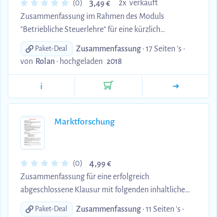
3,
(0)
2x verkauft
49 €
Zusammenfassung im Rahmen des Moduls
"Betriebliche Steuerlehre" für eine kürzlich
abgeschlossene Prüfungsleistung mit den
Zusammenfassung
• 17 Seiten 's •
Paket-Deal
Schwerpunkten: 1. Grundbegriffe des Steuerrechts
von
Rolan
•
hochgeladen
2018
(Steuern, Steuerpflichtiger, Steuerträger,
Steuergläubiger, Steuerschuldner, Steuerobjekt-
i
und Gegenstand, Steuerbemessungsgrundlage,
Freigrenze, Freibetrag, Pauschbetrag, Steuersatz) 2.
Steuerarten (Einteilung der Steuern nach dem
Marktforschung
Steuergegenstand, nach der Überwälzbarkeit, nach
der Ertragshoheit bzw. dem Steuerempfäng...
4,
(0)
99 €
Zusammenfassung für eine erfolgreich
abgeschlossene Klausur mit folgenden inhaltlichen
Schwerpunkten: 1. Marktgrößen und Marktdynamik
Zusammenfassung
• 11 Seiten 's •
Paket-Deal
(Marktkapazität, Markt- und Absatzpotential,