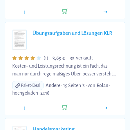
Forschung und angewandte Foschung),
Grundbegriffe der Wissenschaftstheorie wie
i
Aussagen, Definitionen, Hypothesen, Modelle und
Theorien
Übungsaufgaben und Lösungen KLR
3,
(1)
3x verkauft
69 €
Kosten- und Leistungsrechnung ist ein Fach, das
man nur durch regelmäßiges Üben besser versteht.
Im Dokument sind Aufgaben zu folgenden Themen
Andere
• 19 Seiten 's •
von
Rolan
•
Paket-Deal
enthalten: Kostenauflösung, grafische und
hochgeladen
2018
rechnerische Ermittlung der Gewinnschwelle bzw.
des Break-even-Points, Beschäftigungsgrad,
i
Gewinnmaximum, Grundbegriffe der Kosten- und
Leistungsrechnung wie Ausgaben, Einnahmen,
Aufwendungen, Erträge, Kosten sowie Leistungen,
Handelsmarketing