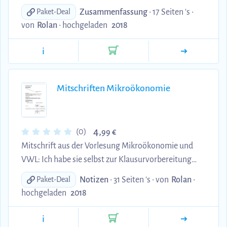
bevorstehende Klausur im Sommer mit folgenden
Zusammenfassung
• 17 Seiten 's •
Paket-Deal
Schwerpunkten: 1. Grundlagen des E-Business und
von
Rolan
•
hochgeladen
2018
E-Commerce 1.1 Begriff der Digitalen
Transformation = Digitaler Wandel 1.2 Digitaler
i
Transformationsprozess und dessen Teilnehmer
(Enabler und Akteure) 1.3 Cross Channel Commerce
(Ziele und Zweck, Geschäftsformen 2.
Mitschriften Mikroökonomie
Differenzierung von Geschäftsmodellen mittels 4C-
Ansatz 2.1 Content 2.2 Commerce (Online-Shopping,
Intern...
4,
(0)
99 €
Mitschrift aus der Vorlesung Mikroökonomie und
VWL: Ich habe sie selbst zur Klausurvorbereitung
verwendet und damit ein sehr gutes Ergebnis
Notizen
• 31 Seiten 's •
von
Rolan
•
Paket-Deal
erzielen können!
hochgeladen
2018
i