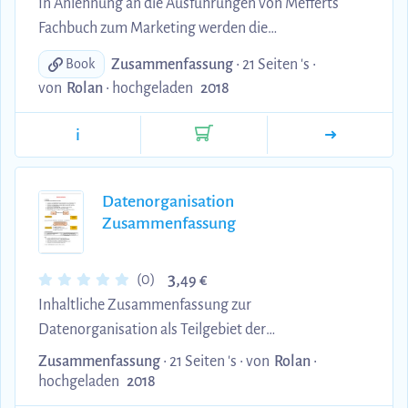
In Anlehnung an die Ausführungen von Mefferts
Fachbuch zum Marketing werden die
grundlegenden Erkenntnisse zum Käuferverhalten
Zusammenfassung
• 21 Seiten 's •
Book
auf 20 Seiten dargestellt. Schwerpunkte: 1.
von
Rolan
•
hochgeladen
2018
Käuferverhaltensforschung 1.1 Erklärungsansätze
des Käuferverhaltens 1.2 Kaufentscheidungstypen
i
1.3 Bestimmungsfaktoren des Käuferverhaltens 2.
Aktivierende Prozesse 2.1 Involvement 2.2
Anspruchsniveau 2.3 Emotionen 2.4 Motivation und
Datenorganisation
Zusammenfassung
Motive 2.5 Einstellungen und Image des Kunden 2.6
Einflussfaktoren auf das Wiederkau...
3,
(0)
49 €
Inhaltliche Zusammenfassung zur
Datenorganisation als Teilgebiet der
Wirtschaftsinformatik: 1. Einleitung (Probleme bei
Zusammenfassung
• 21 Seiten 's •
von
Rolan
•
der Datenspeicherung, Ziele der
hochgeladen
2018
Datenorganisation, Einteilung der Daten,