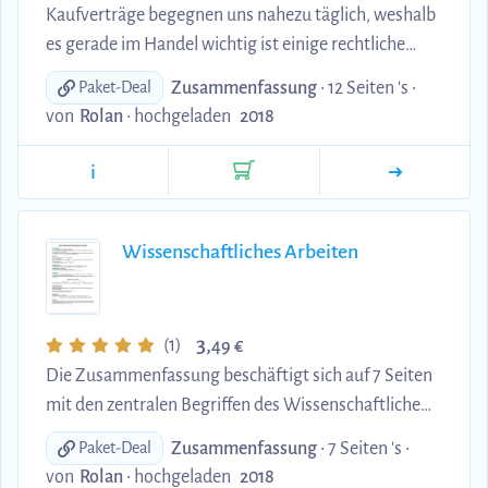
Kaufverträge begegnen uns nahezu täglich, weshalb
es gerade im Handel wichtig ist einige rechtliche
Regelungen zu kennen. Schwerpunkte der
Zusammenfassung
• 12 Seiten 's •
Paket-Deal
Zusammenfassung sind: 1. Begriffserläuterung und
von
Rolan
•
hochgeladen
2018
Voraussetzungen für Abschluss eines Kaufvertrages
2. Differenzierung Stück- und Gattungsschuld 3.
i
Pflichten der Vertragsparteien (Hauptleistungs-
und Nebenleistungspflichten) 4. Voraussetzungen
für einen Sach- und Rechtsmangel 5.
Wissenschaftliches Arbeiten
Gefahrenübergang 6. Folgen von
Leistungsstörungen (Recht auf Nachbesserung...
3,
(1)
49 €
Die Zusammenfassung beschäftigt sich auf 7 Seiten
mit den zentralen Begriffen des Wissenschaftlichen
Arbeitens: Propädeutik, Wissen, Wissenschaft,
Zusammenfassung
• 7 Seiten 's •
Paket-Deal
Forschung (Grundlagenforschung, translationale
von
Rolan
•
hochgeladen
2018