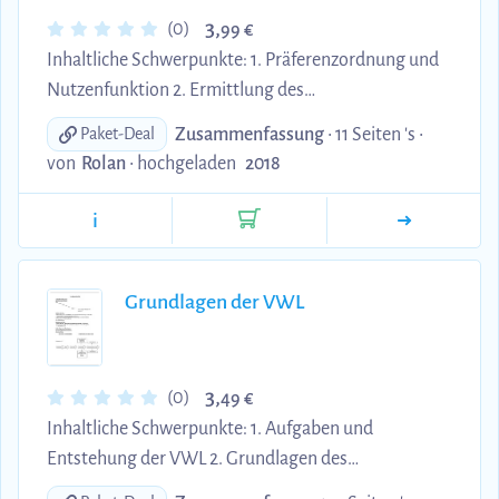
3,
(0)
99 €
Inhaltliche Schwerpunkte: 1. Präferenzordnung und
Nutzenfunktion 2. Ermittlung des
Konsumoptimums bzw. des Nutzenmaximums der
Zusammenfassung
• 11 Seiten 's •
Paket-Deal
Haushaltsnachfrage 3. Abhängigkeit der Nachfrage
von
Rolan
•
hochgeladen
2018
vom Einkommen 4. Abhängigkeit der Nachfrage
vom Preis des Gutes 5. Elastizitätsanalysen
i
Grundlagen der VWL
3,
(0)
49 €
Inhaltliche Schwerpunkte: 1. Aufgaben und
Entstehung der VWL 2. Grundlagen des
Wirtschaftens (Notwendigkeit des Wirtschaftens,