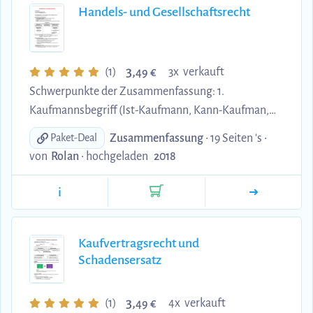
Handels- und Gesellschaftsrecht
3,
(1)
3x verkauft
49 €
Schwerpunkte der Zusammenfassung: 1.
Kaufmannsbegriff (Ist-Kaufmann, Kann-Kaufman,
Form-Kaufmann und Fiktiv-Kaufmann) 2.
Zusammenfassung
• 19 Seiten 's •
Paket-Deal
Handelsregister (Funktion, eintragungspflichtige
von
Rolan
•
hochgeladen
2018
Rechtsgeschäfte, positive und negative
Publizitätswirkung mit Anwendungsfall) 3.
i
Firmenrecht (Anforderungen an einen
Firmennamen) 4. Unternehmensübertragung und
Eintritt weiterer Personen bei Einzelunternehmen,
Kaufvertragsrecht und
Schadensersatz
Personengesellschaften und juristischen Personen)
5. Handelsrechtliche Vertretungsregeln (gesetzliche
Vertretungsmac...
3,
(1)
4x verkauft
49 €