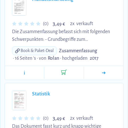
Maschinenstundensatzrechnung,
Selbstkostenkalkulation,
Deckungsbeitragsrechnung, I...
3,
(0)
2x verkauft
49 €
Die Zusammenfassung befasst sich mit folgenden
Schwerpunkten: - Grundbegriffe zum
Marktgeschehen (Bedürfnisse, Bedarf, Markt,
Zusammenfassung
Book & Paket-Deal
Angebot, Nachfrage) - Managementkreislauf zur
• 16 Seiten 's •
von
Rolan
•
hochgeladen
2017
Fundierung von Marketingentscheidungen -
historische Entwicklung des Marketingbegriffes -
i
Überblick über marketingpolitische Instrumente -
Entwicklung der Sortiments- und Programmtiefe -
Kommunikationspolitik (Public Relation, Werbung)
Statistik
- Distributionspolitik (direkter und indirekter
Vertrieb) - Kontrahierungspolitik (Preisd...
3,
(0)
2x verkauft
49 €
Das Dokument fasst kurz und knapp wichtige