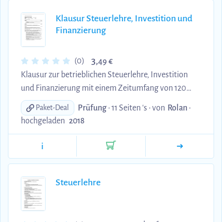
Gewinnvergleichsrechnung,
Rentabilitätsvergleichsrechnung,
Klausur Steuerlehre, Investition und
Finanzierung
Amortisationsvergleichsrechnung =
Kapitalrückflussmethode) 3. Dynamische
Investitionsrechnung (Finanzmathematische
3,
(0)
49 €
Grundlagen, Kapitalwertm...
Klausur zur betrieblichen Steuerlehre, Investition
und Finanzierung mit einem Zeitumfang von 120
min. --> Schwerpunkte der Aufgaben: 1. Steuerarten
Prüfung
• 11 Seiten 's •
von
Rolan
•
Paket-Deal
und Gewinneinkunftsarten 2. Besteuerung des
hochgeladen
2018
Gewinns von Kapitalgesellschaften 3.
Einnahmenüberschussrechnung 4. Gliederung einer
i
Bilanz nach HGB 5. Liquidität 6. Dokumentärer
Auslandszahlungsverkehr 7. Grundschuld und ihre
Verwertung im Fall eines Grundstückverkaufes 8.
Steuerlehre
Berechnung des Barwertes 9. Kapitalwertmethode
10. Gewichteter Kapitalzin...