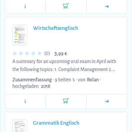
i
Grundbegriffe) 2. Konventionelle
Datenorganisation (Datenformen, Sequentielle
Speicherung, Verkettete Speicherung, Indizierte
Wirtschaftsenglisch
Speicherung, Index-sequentielle Speicherung,
Index-verkettete Speicherung, Indizierte
Speicherung über Binärbäume, gestreute
3,
(0)
99 €
Speicherung) 3. Modelle zur Beschreibu...
A summary for an upcoming oral exam in April with
the following topics: 1. Complaint Management 2.
Advertising 3. Globalization 4. Charts and their
Zusammenfassung
• 9 Seiten 's •
von
Rolan
•
functions 5. Product-Life-Cycle 6. Costumer
hochgeladen
2018
Relationship Management 7. Qualities of a good
i
chairperson in meetings 8. Negotiations 9. Handling
of late payment
Grammatik Englisch