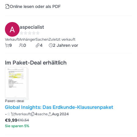
Online lesen oder als PDF
aspecialist
Verkauft
Anhänger
Sachen
Zuletzt verkauft
9
0
4
2 Jahren vor
Im Paket-Deal erhältlich
Paket-deal
Global Insights: Das Erdkunde-Klausurenpaket
-
1
verkauft
4
sache
Aug 2024
€9,99
€10,54
Sie sparen 5%