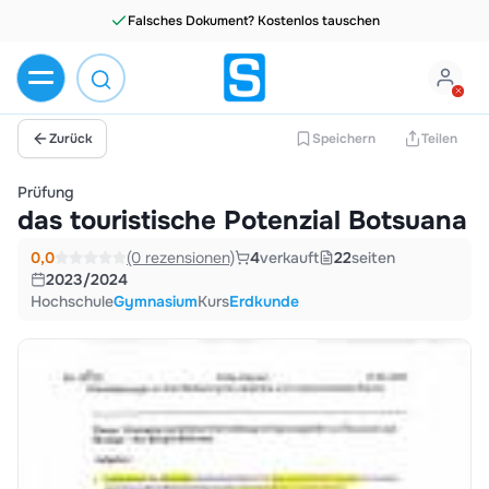
Falsches Dokument? Kostenlos tauschen
Zurück
Speichern
Teilen
Prüfung
das touristische Potenzial Botsuana
0,0
(0 rezensionen)
4
verkauft
22
seiten
2023/2024
Hochschule
Gymnasium
Kurs
Erdkunde