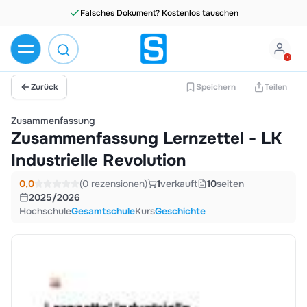
Falsches Dokument? Kostenlos tauschen
Zurück
Speichern
Teilen
Zusammenfassung
Zusammenfassung Lernzettel - LK
Industrielle Revolution
0,0
(0 rezensionen)
1
verkauft
10
seiten
2025/2026
Hochschule
Gesamtschule
Kurs
Geschichte