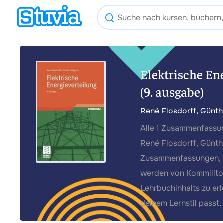
Elektrische E
(9. ausgabe)
René Flosdorff, Günth
Alle 1 Zusammenfassun
René Flosdorff, Günthe
Zusammenfassungen, Mi
werden von Kommiliton
Lehrbuchinhalts zu er
deinem Lernstil passt,