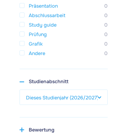
Präsentation
0
Abschlussarbeit
0
Study guide
0
Prüfung
0
Grafik
0
Andere
0
Studienabschnitt
Bewertung