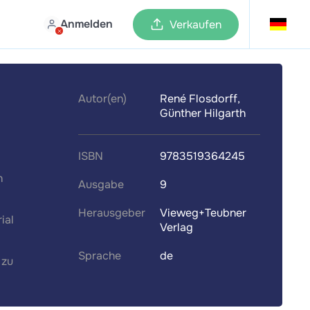
Anmelden
Verkaufen
Autor(en)
René Flosdorff,
Günther Hilgarth
ISBN
9783519364245
n
Ausgabe
9
Herausgeber
Vieweg+Teubner
ial
Verlag
Sprache
de
 zu