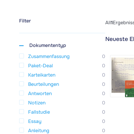
Filter
All
1
Ergebnis
Neueste E
Dokumententyp
Zusammenfassung
0
Paket-Deal
0
Karteikarten
0
Beurteilungen
0
Antworten
0
Notizen
0
Fallstudie
0
Essay
0
Anleitung
0