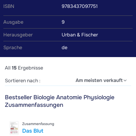
ISBN
9783437097751
verfasst, um dir das Verständnis des Lehrbuchinhalts zu
erleichtern. Wenn du die Zusammenfassung findest, die
Ausgabe
9
perfekt zu deinem Lernstil passt, wird das Lernen zum
Kinderspiel.
Herausgeber
Urban & Fischer
Sprache
de
All
15
Ergebnisse
Am meisten verkauft
Sortieren nach :
Bestseller Biologie Anatomie Physiologie
Zusammenfassungen
Zusammenfassung
Das Blut