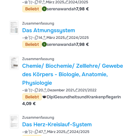
-
-
17
März 2025
2024/2025
Beliebt
serenawandah
7,98 €
Zusammenfassung
Das Atmungssystem
-
-
14
März 2025
2024/2025
Beliebt
serenawandah
7,98 €
Zusammenfassung
Chemie/ Biochemie/ Zelllehre/ Gewebe
des Körpers - Biologie, Anatomie,
Physiologie
-
-
20
Dezember 2021
2021/2022
Beliebt
DiplGesundheitsundKrankenpflegerin
4,09 €
Zusammenfassung
Das Herz-Kreislauf-System
-
-
47
März 2025
2024/2025