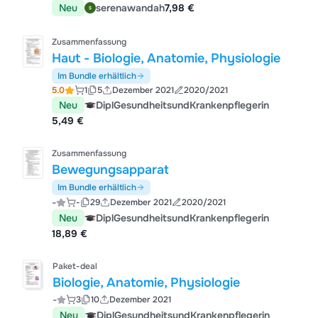
Neu
serenawandah
7,98 €
Zusammenfassung
Haut - Biologie, Anatomie, Physiologie
Im Bundle erhältlich
5.0
1
5
Dezember 2021
2020/2021
Neu
DiplGesundheitsundKrankenpflegerin
5,49 €
Zusammenfassung
Bewegungsapparat
Im Bundle erhältlich
-
-
29
Dezember 2021
2020/2021
Neu
DiplGesundheitsundKrankenpflegerin
18,89 €
Paket-deal
Biologie, Anatomie, Physiologie
-
3
10
Dezember 2021
Neu
DiplGesundheitsundKrankenpflegerin