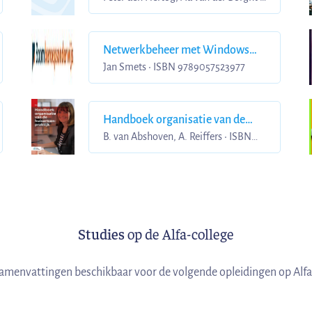
ISBN 9789460620188
Netwerkbeheer met Windows
Server 2019 deel 1 Inrichting en
Jan Smets • ISBN 9789057523977
beheer op een LAN
Handboek organisatie van de
huisartsenpraktijk
B. van Abshoven, A. Reiffers • ISBN
9789036823135
Studies
op de Alfa-college
 samenvattingen beschikbaar voor de volgende opleidingen op Alfa