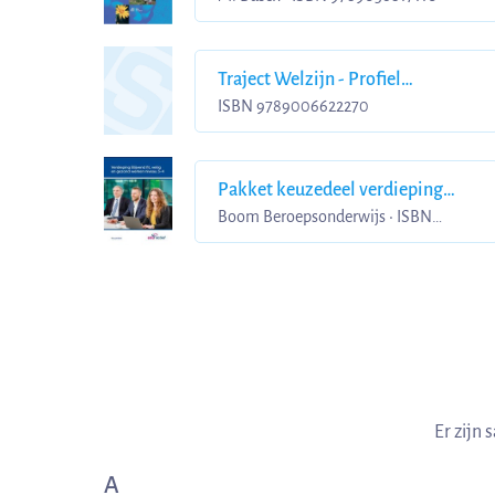
Traject Welzijn - Profiel
Gespecialiseerd pedagogisch
ISBN 9789006622270
medewerker niveau 4
Pakket keuzedeel verdieping
blijvend fit, veilig en gezond
Boom Beroepsonderwijs • ISBN
9789037246469
werken niv 3 / 4
Er zijn
A