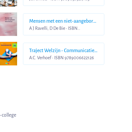
Mensen met een niet-aangeboren
hersenletsel
A J Ravelli, D De Bie • ISBN
9789031336401
Traject Welzijn - Communicatie
MZ Basisboek theorie niveau 3 en
A.C. Verhoef • ISBN 9789006622126
4
-college