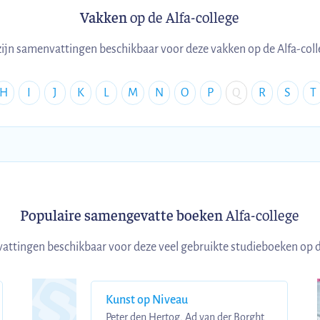
Vakken
op de Alfa-college
zijn samenvattingen beschikbaar voor deze vakken op de Alfa-col
H
I
J
K
L
M
N
O
P
Q
R
S
T
Populaire samengevatte boeken
Alfa-college
vattingen beschikbaar voor deze veel gebruikte studieboeken op d
Kunst op Niveau
Peter den Hertog, Ad van der Borght •