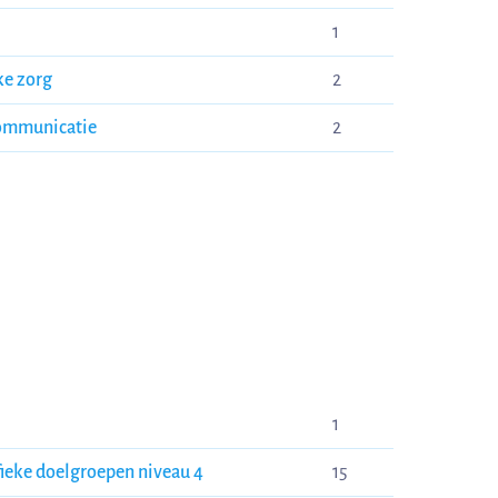
1
e zorg
2
ommunicatie
2
1
fieke doelgroepen niveau 4
15