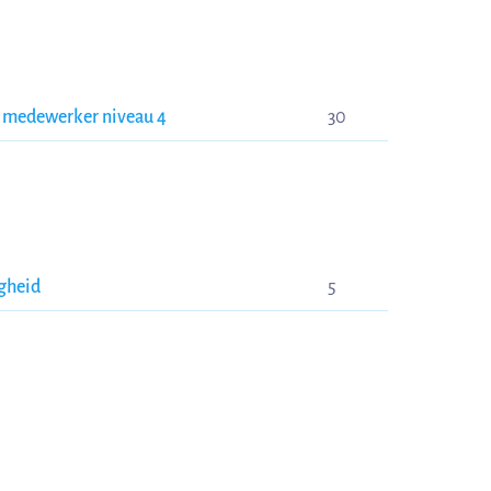
h medewerker niveau 4
30
igheid
5