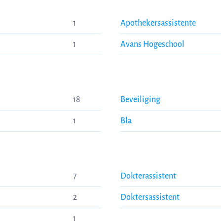
1
Apothekersassistente
1
Avans Hogeschool
18
Beveiliging
1
Bla
7
Dokterassistent
2
Doktersassistent
1