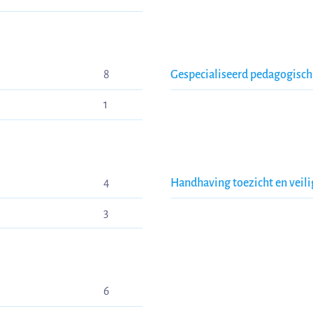
8
Gespecialiseerd pedagogisc
1
4
Handhaving toezicht en veil
3
6