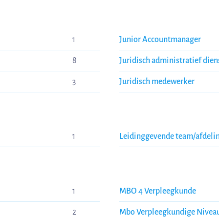
1
Junior Accountmanager
8
Juridisch administratief dien
3
Juridisch medewerker
1
Leidinggevende team/afdelin
1
MBO 4 Verpleegkunde
2
Mbo Verpleegkundige Nivea