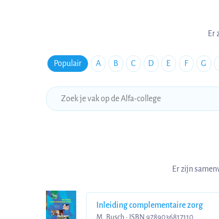
Er 
Populair
A
B
C
D
E
F
G
Er zijn samen
Inleiding complementaire zorg
M. Busch • ISBN 9789036817110