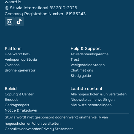
waard is.
© Stuvia International BV 2010-2026
Company Registration Number: 61965243
Platform
Hulp & Support
Hoe werkt het?
Tevredenheidsgarantie
Verkopen op Stuvia
Trust
Over ons
Veelgestelde vragen
Bronnengenerator
Chat met ons
Study guide
Beleid
Laatste content
Copyright Center
Alle hogescholen & universiteiten
Erecode
Nieuwste samenvattingen
Gedragsregels
Nieuwste beoordelingen
Notice & Takedown
Stuvia wordt niet gesponsord door en werkt onafhankelijk van
hogescholen en/of universiteiten
Gebruiksvoorwaarden
Privacy Statement