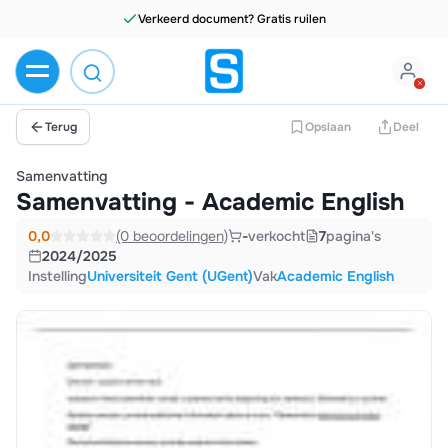
Verkeerd document? Gratis ruilen
Terug
Opslaan
Deel
Samenvatting
Samenvatting - Academic English
0,0
(0 beoordelingen)
-
verkocht
7
pagina's
2024/2025
Instelling
Universiteit Gent (UGent)
Vak
Academic English