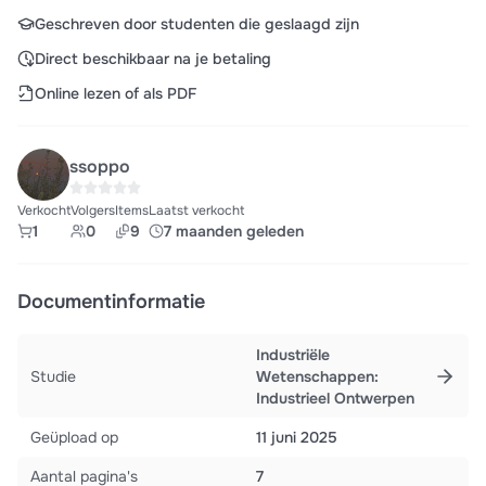
Geschreven door studenten die geslaagd zijn
Direct beschikbaar na je betaling
Online lezen of als PDF
ssoppo
Verkocht
Volgers
Items
Laatst verkocht
1
0
9
7 maanden geleden
Documentinformatie
Industriële
Studie
Wetenschappen:
Industrieel Ontwerpen
Geüpload op
11 juni 2025
Aantal pagina's
7