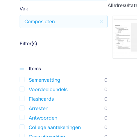
Alle
1
resultat
Vak
Composieten
Filter(s)
Items
Samenvatting
0
Voordeelbundels
0
Flashcards
0
Arresten
0
Antwoorden
0
College aantekeningen
0
Case uitwerking
0