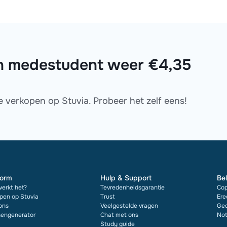
 een medestudent weer €4,35
te verkopen op Stuvia. Probeer het zelf eens!
form
Hulp & Support
Bel
erkt het?
Tevredenheidsgarantie
Cop
pen op Stuvia
Trust
Ere
ons
Veelgestelde vragen
Ged
engenerator
Chat met ons
Not
Study guide