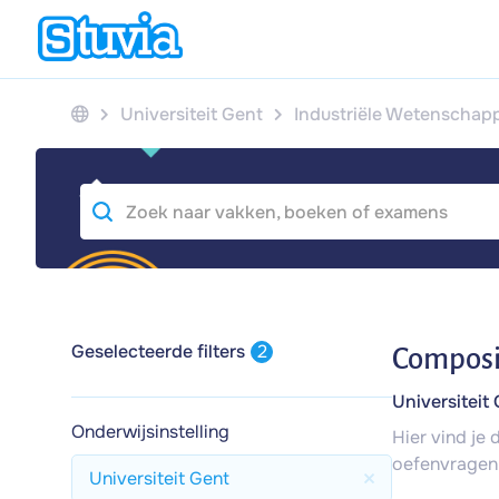
Universiteit Gent
Industriële Wetenschapp
Geselecteerde filters
2
Composi
Universiteit
Onderwijsinstelling
Hier vind je
oefenvragen
Universiteit Gent