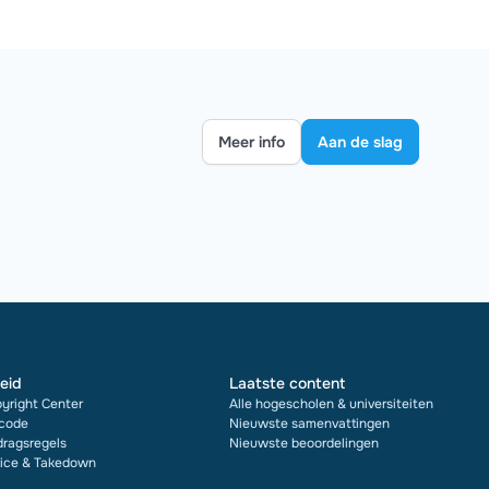
Meer info
Aan de slag
eid
Laatste content
yright Center
Alle hogescholen & universiteiten
code
Nieuwste samenvattingen
ragsregels
Nieuwste beoordelingen
ice & Takedown