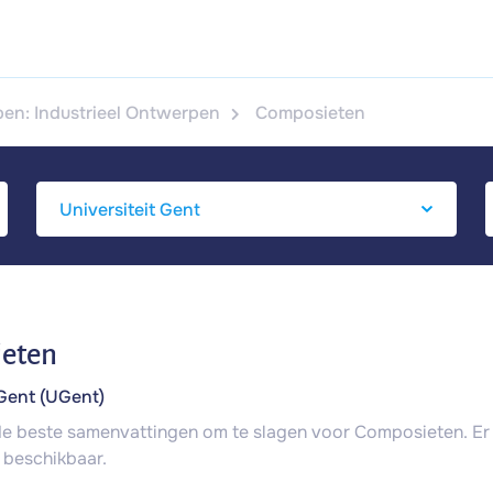
en: Industrieel Ontwerpen
Composieten
eten
 Gent (UGent)
 de beste samenvattingen om te slagen voor Composieten. Er 
 beschikbaar.