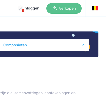
Inloggen
Verkopen
zijn o.a. samenvattingen, aantekeningen en