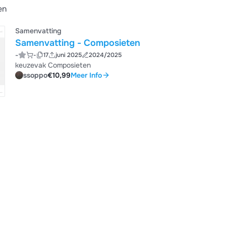
en
Samenvatting
Samenvatting - Composieten
-
-
17
juni 2025
2024/2025
keuzevak Composieten
ssoppo
€10,99
Meer Info