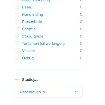
Essay
0
Handleiding
0
Presentatie
0
Scriptie
0
Study guide
0
Tentamen (uitwerkingen)
0
Visueel
0
Overig
0
Studiejaar