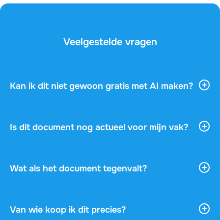
Veelgestelde vragen
Kan ik dit niet gewoon gratis met AI maken?
AI-tools geven je veel algemene informatie, maar ze
kennen je vak, je docent en de vragen op je examen
niet. Dit document is geschreven door een
Is dit document nog actueel voor mijn vak?
medestudent die precies dit vak heeft gevolgd en
Bij elk document zie je het studiejaar, het
gehaald, en dus weet wat er echt gevraagd wordt.
gekoppelde studieboek en de onderwijsinstelling,
Je krijgt gerichte studiehulp die klopt, in plaats van
zodat je vooraf checkt of dit document bij je vak
Wat als het document tegenvalt?
een algemene tekst die je zelf nog moet
past. Bekijk ook de gratis preview om te zien of het
controleren en bijschaven.
Geen zorgen! Als je binnen 14 dagen na je aankoop
aansluit.
van gedachten verandert en het document nog niet
hebt gedownload, krijg je je geld terug. Je aankoop
Van wie koop ik dit precies?