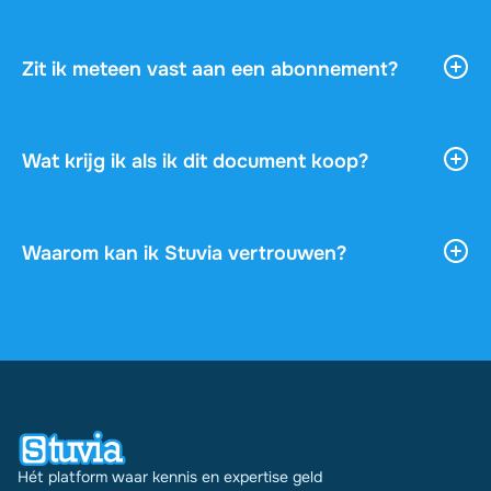
is volledig zonder risico.
Stuvia is een marktplaats: je koopt rechtstreeks van
de student die het document heeft gemaakt. Stuvia
handelt de betaling veilig af en staat garant met de
Zit ik meteen vast aan een abonnement?
gratis ruilgarantie, zodat je nooit risico loopt op je
Nee, je betaalt eenmalig €7,66 voor dit document
aankoop.
en verder niets. Geen abonnement, geen
automatische verlenging, geen kleine lettertjes.
Wat krijg ik als ik dit document koop?
Je krijgt een pdf die direct na betaling beschikbaar
is. Je kunt het document online lezen of
downloaden, en het blijft onbeperkt toegankelijk
Waarom kan ik Stuvia vertrouwen?
via je profiel.
4,6 sterren op Google en Trustpilot uit meer dan
2.000 reviews. De afgelopen 30 dagen zijn er
31692 documenten via Stuvia in meerdere landen
verkocht. En dat doen we al 16 jaar. Bij elk
document zie je bovendien de beoordeling en hoe
vaak het is verkocht.
Hét platform waar kennis en expertise geld