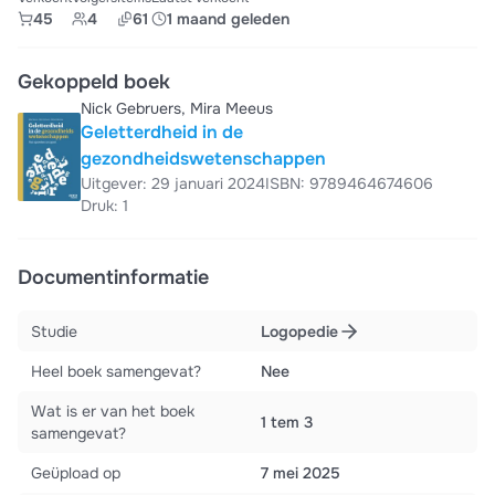
45
4
61
1 maand geleden
Gekoppeld boek
Nick Gebruers, Mira Meeus
Geletterdheid in de
gezondheidswetenschappen
Uitgever: 29 januari 2024
ISBN: 9789464674606
Druk: 1
Documentinformatie
Studie
Logopedie
Heel boek samengevat?
Nee
Wat is er van het boek
1 tem 3
samengevat?
Geüpload op
7 mei 2025