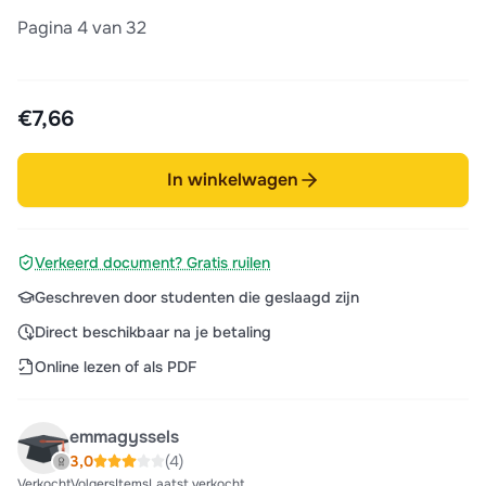
Pagina 4 van 32
€7,66
In winkelwagen
Verkeerd document? Gratis ruilen
Geschreven door studenten die geslaagd zijn
Direct beschikbaar na je betaling
Online lezen of als PDF
emmagyssels
3,0
(4)
Verkocht
Volgers
Items
Laatst verkocht