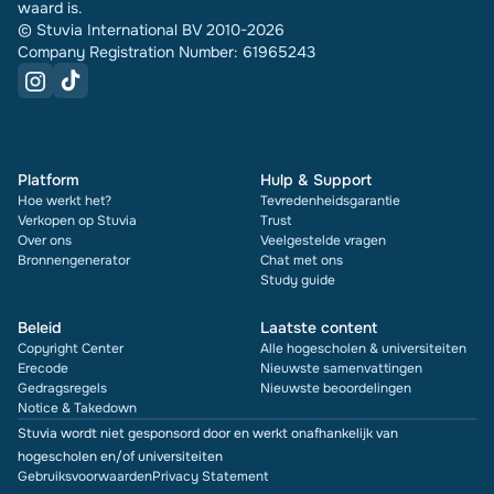
waard is.
© Stuvia International BV 2010-2026
Company Registration Number: 61965243
Platform
Hulp & Support
Hoe werkt het?
Tevredenheidsgarantie
Verkopen op Stuvia
Trust
Over ons
Veelgestelde vragen
Bronnengenerator
Chat met ons
Study guide
Beleid
Laatste content
Copyright Center
Alle hogescholen & universiteiten
Erecode
Nieuwste samenvattingen
Gedragsregels
Nieuwste beoordelingen
Notice & Takedown
Stuvia wordt niet gesponsord door en werkt onafhankelijk van
hogescholen en/of universiteiten
Gebruiksvoorwaarden
Privacy Statement