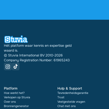
via je profiel.
4,6 sterren op Google en Trustpilot uit meer dan
2.000 reviews. De afgelopen 30 dagen zijn er
31542 documenten via Stuvia in meerdere landen
verkocht. En dat doen we al 16 jaar. Bij elk
document zie je bovendien de beoordeling en hoe
vaak het is verkocht.
Hét platform waar kennis en expertise geld
waard is.
© Stuvia International BV 2010-2026
Company Registration Number: 61965243
Platform
Hulp & Support
Hoe werkt het?
Tevredenheidsgarantie
Verkopen op Stuvia
Trust
Over ons
Veelgestelde vragen
Bronnengenerator
Chat met ons