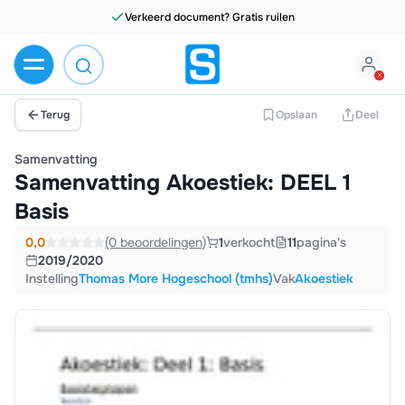
Verkeerd document? Gratis ruilen
Terug
Opslaan
Deel
Samenvatting
Samenvatting Akoestiek: DEEL 1
Basis
0,0
(0 beoordelingen)
1
verkocht
11
pagina's
2019/2020
Instelling
Thomas More Hogeschool (tmhs)
Vak
Akoestiek