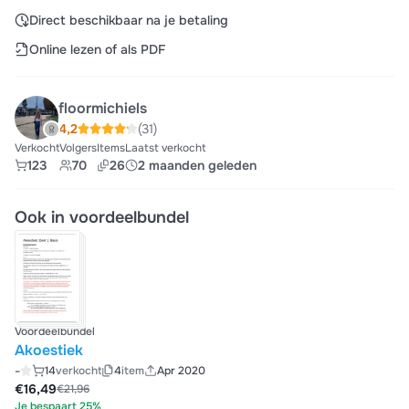
Direct beschikbaar na je betaling
Online lezen of als PDF
floormichiels
4,2
(31)
Verkocht
Volgers
Items
Laatst verkocht
123
70
26
2 maanden geleden
Ook in voordeelbundel
Voordeelbundel
Akoestiek
-
14
verkocht
4
item
Apr 2020
€16,49
€21,96
Je bespaart 25%