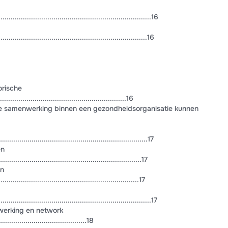
..........................................................................16
......................................................................16
orische
............................................................16
e de samenwerking binnen een gezondheidsorganisatie kunnen
.....................................................................17
en
..................................................................17
en
...................................................................17
.......................................................................17
nwerking en network
.......................................18