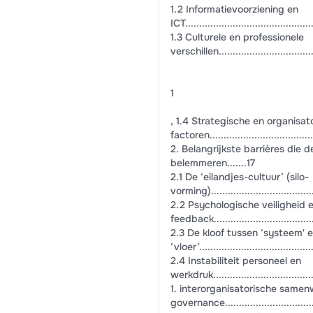
1.2 Informatievoorziening en
ICT..............................................
1.3 Culturele en professionele
verschillen....................................
1
, 1.4 Strategische en organisat
factoren.......................................
2. Belangrijkste barrières di
belemmeren.......17
2.1 De ‘eilandjes-cultuur’ (silo-
vorming)........................................
2.2 Psychologische veiligheid 
feedback.......................................
2.3 De kloof tussen ‘systeem' 
‘vloer’..........................................
2.4 Instabiliteit personeel en
werkdruk.......................................
1. interorganisatorische same
governance...................................