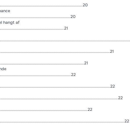
....................................................................20
rnance
.........................................................20
l hangt af
.......................................................21
..................................................................................................
............................................................................................21
....................................................................21
nde
..........................................................22
...........................................................................................22
...............................................................................................22
......................................................................22
........................................................................................................22