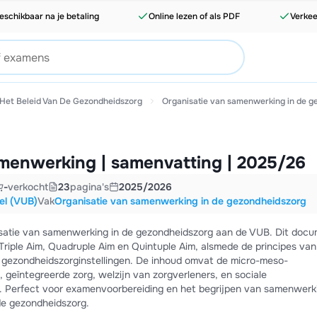
eschikbaar na je betaling
Online lezen of als PDF
Verkee
et Beleid Van De Gezondheidszorg
Organisatie van samenwerking in de g
amenwerking | samenvatting | 2025/26
-
verkocht
23
pagina's
2025/2026
sel (VUB)
Vak
Organisatie van samenwerking in de gezondheidszorg
satie van samenwerking in de gezondheidszorg aan de VUB. Dit docu
riple Aim, Quadruple Aim en Quintuple Aim, alsmede de principes van
gezondheidszorginstellingen. De inhoud omvat de micro-meso-
 geïntegreerde zorg, welzijn van zorgverleners, en sociale
. Perfect voor examenvoorbereiding en het begrijpen van samenwerk
de gezondheidszorg.