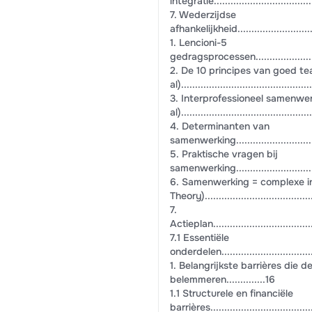
integratie......................................
7. Wederzijdse
afhankelijkheid................................
1. Lencioni-5
gedragsprocessen..............................
2. De 10 principes van goed t
al)...............................................
3. Interprofessioneel samenwer
al)..............................................
4. Determinanten van
samenwerking..................................
5. Praktische vragen bij
samenwerking..................................
6. Samenwerking = complexe in
Theory).......................................
7.
Actieplan.......................................
7.1 Essentiële
onderdelen.....................................
1. Belangrijkste barrières die
belemmeren..............16
1.1 Structurele en financiële
barrières.......................................