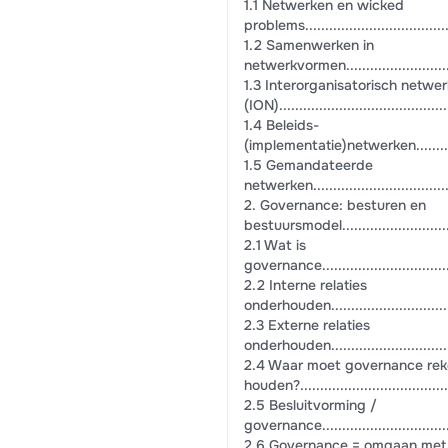
1.1 Netwerken en wicked
problems.......................................
1.2 Samenwerken in
netwerkvormen.................................
1.3 Interorganisatorisch netwer
(ION)...........................................
1.4 Beleids-
(implementatie)netwerken....................
1.5 Gemandateerde
netwerken......................................
2. Governance: besturen en
bestuursmodel.................................
2.1 Wat is
governance.....................................
2.2 Interne relaties
onderhouden...................................
2.3 Externe relaties
onderhouden...................................
2.4 Waar moet governance re
houden?........................................
2.5 Besluitvorming /
governance....................................
2.6 Governance = omgaan met