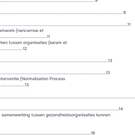
............................................................................9
.................................................................................................9
................................................................................................11
eamwork (nancarrow et
.......................................11
ken tussen organisaties (karam et
....................12
...................................................................................13
.................................................................................13
terventie (Normalization Process
....................13
...........................................................................................................
..............................................................................................14
 de samenwerking tussen gezondheidsorganisaties kunnen
.........................................................................16