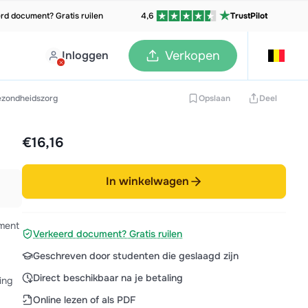
rd document? Gratis ruilen
4,6
TrustPilot
Inloggen
Verkopen
ezondheidszorg
Opslaan
Deel
€16,16
In winkelwagen
ment
Verkeerd document? Gratis ruilen
Geschreven door studenten die geslaagd zijn
Direct beschikbaar na je betaling
ing
Online lezen of als PDF