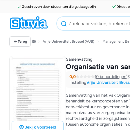
Geschreven door studenten die geslaagd zijn
Direct b
Terug
Vrije Universiteit Brussel (VUB)
Management En H
Samenvatting
Organisatie van s
0,0
(0 beoordelingen)
Instelling
Vrije Universiteit Brus
Samenvatting van het vak Organi
behandelt de kernconcepten van T
netwerkbestuur en governance in 
macroniveaus van zorgorganisatie,
rechtvaardigheid in zorgsystemen
tussen autonome organisaties in 
Bekijk voorbeeld