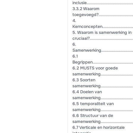
inclusie........................................
3.3.2 Waarom
toegevoegd?...................................
4.
Kernconcepten..................................
5. Waarom is samenwerking in 
cruciaal?.......................................
6.
Samenwerking...................................
6.1
Begrippen.......................................
6.2 MUSTS voor goede
samenwerking..................................
6.3 Soorten
samenwerking..................................
6.4 Doelen van
samenwerking..................................
6.5 temporaliteit van
samenwerking..................................
6.6 Structuur van de
samenwerking..................................
6.7 Verticale en horizontale