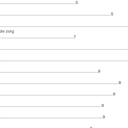
.................................................................5
...........................................................................................5
........................................................................................................
de zorg
..............................................................7
.......................................................................................................
..........................................................................................................
...............................................................................8
.................................................................................................8
............................................................................................9
..................................................................................9
...................................................................................9