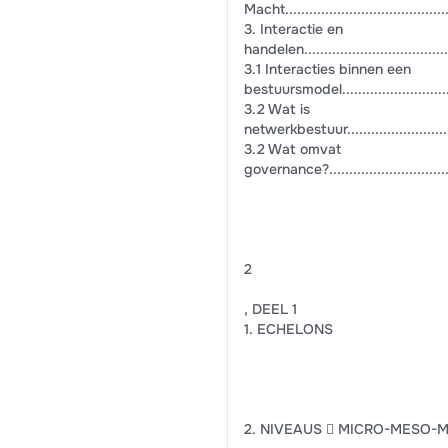
Macht...........................................
3. Interactie en
handelen........................................
3.1 Interacties binnen een
bestuursmodel................................
3.2 Wat is
netwerkbestuur................................
3.2 Wat omvat
governance?...................................
2
, DEEL 1
1. ECHELONS
2. NIVEAUS  MICRO-MESO-