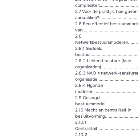
complexiteit..................................
2.7 Voor de praktijk: hoe gove
aanpakken?...................................
2.8 Een effectief bestuursmode
van:............................................
2.8
Netwerkbestuursmodellen.....................
2.8.1 Gedeeld
bestuur.........................................
2.8.2 Leidend bestuur (lead
organization)..................................
2.8.3 NAO = netwerk-aansture
organisatie....................................
2.8.4 Hybride
modellen........................................
2.9 Gelaagd
bestuursmodel.................................
2.10 Macht en centraliteit in
besluitvorming................................
2.10.1
Centraliteit....................................
2.10.2