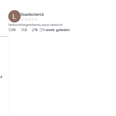
lisadeclerck
Verkocht
Volgers
Items
Laatst verkocht
10
0
9
1 week geleden
..............3
..4