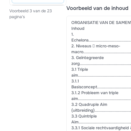
Voorbeeld van de inhoud
Voorbeeld 3 van de 23
pagina's
ORGANISATIE VAN DE SAME
Inhoud
1.
Echelons........................................
2. Niveaus  micro-meso-
macro...........................................
3. Geïntegreerde
zorg.............................................
3.1 Triple
aim..............................................
3.1.1
Basisconcept...................................
3.1.2 Probleem van triple
aim..............................................
3.2 Quadruple Aim
(uitbreiding)...................................
3.3 Quintriple
Aim..............................................
3.3.1 Sociale rechtvaardigheid