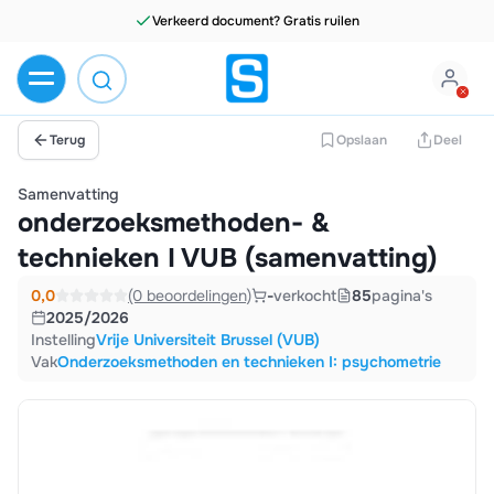
Terug
Opslaan
Deel
Samenvatting
onderzoeksmethoden- &
technieken I VUB (samenvatting)
0,0
(0 beoordelingen)
-
verkocht
85
pagina's
2025/2026
Instelling
Vrije Universiteit Brussel (VUB)
Vak
Onderzoeksmethoden en technieken I: psychometrie