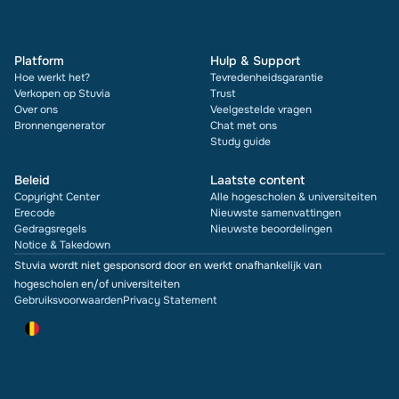
Platform
Hulp & Support
Hoe werkt het?
Tevredenheidsgarantie
Verkopen op Stuvia
Trust
Over ons
Veelgestelde vragen
Bronnengenerator
Chat met ons
Study guide
Beleid
Laatste content
Copyright Center
Alle hogescholen & universiteiten
Erecode
Nieuwste samenvattingen
Gedragsregels
Nieuwste beoordelingen
Notice & Takedown
Stuvia wordt niet gesponsord door en werkt onafhankelijk van
hogescholen en/of universiteiten
Gebruiksvoorwaarden
Privacy Statement