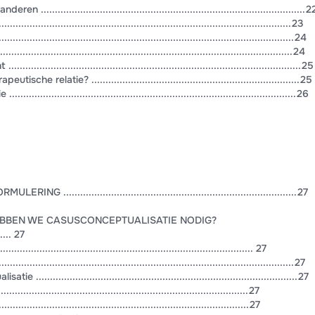
...........................................................................................2
...............................................................................................23
................................................................................................24
............................................................................................24
............................................................................................25
he relatie? ..........................................................................25
............................................................................................26
................................................................................27
BBEN WE CASUSCONCEPTUALISATIE NODIG?
...... 27
........................................................................................ 27
...............................................................................................27
.........................................................................................27
......................................................................................27
...................................................................................27