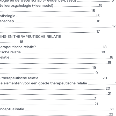
e en de wetenschap (= evidence-based) ................................15
psychologie (~leermodel) ...........................................15
...................................................................................15
...........................................................................15
............................................................................16
.....................................................................................................17
.................................................................................... 17
NG EN THERAPEUTISCHE RELATIE
................... 18
che relatie? ............................................................... 18
ie ............................................................................ 18
...........................................................................................18
...........................................................................................19
..................................................................................19
.................................................................................19
tische relatie ............................................................ 20
menten voor een goede therapeutische relatie .........................
....................................................................................................20
...........................................................................................21
...................................................................................21
..............................................................................21
ie ..................................................................................21
............................................................................................22