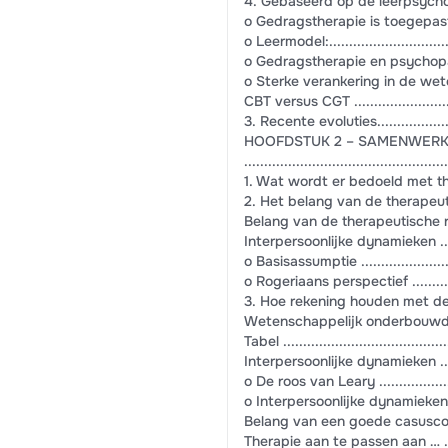
4. Gebaseerd op de leerpsychologi
o Gedragstherapie is toegepaste leer
o Leermodel:...................................
o Gedragstherapie en psychopathologie ..
o Sterke verankering in de wetenschap ...
CBT versus CGT ...............................
3. Recente evoluties..........................
HOOFDSTUK 2 – SAMENWERKI
..................................................
1. Wat wordt er bedoeld met therapeutis
2. Het belang van de therapeutische relat
Belang van de therapeutische relatie .....
Interpersoonlijke dynamieken ...............
o Basisassumptie .............................
o Rogeriaans perspectief ...................
3. Hoe rekening houden met de therapeu
Wetenschappelijk onderbouwde ele
Tabel ...........................................
Interpersoonlijke dynamieken ...............
o De roos van Leary .........................
o Interpersoonlijke dynamieken ............
Belang van een goede casusconceptualisat
Therapie aan te passen aan … ..............