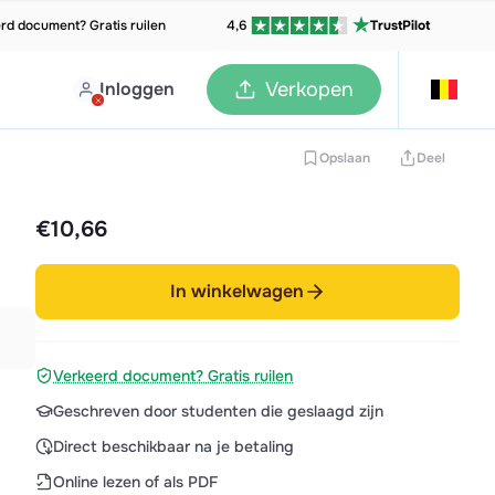
rd document? Gratis ruilen
4,6
TrustPilot
Inloggen
Verkopen
Opslaan
Deel
€10,66
In winkelwagen
Verkeerd document? Gratis ruilen
Geschreven door studenten die geslaagd zijn
Direct beschikbaar na je betaling
Online lezen of als PDF