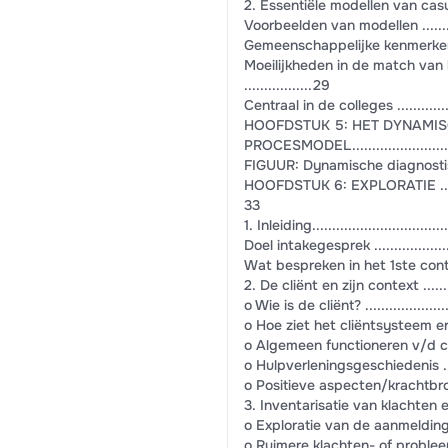
2. Essentiële modellen van casusconcept
Voorbeelden van modellen ...................
Gemeenschappelijke kenmerken v/d 
Moeilijkheden in de match van h
.................29
Centraal in de colleges .....................
HOOFDSTUK 5: HET DYNAMI
PROCESMODEL..............................
FIGUUR: Dynamische diagnostische proce
HOOFDSTUK 6: EXPLORATIE ...................
33
1. Inleiding....................................
Doel intakegesprek ...........................
Wat bespreken in het 1ste contact?........
2. De cliënt en zijn context ...............
o Wie is de cliënt? ..........................
o Hoe ziet het cliëntsysteem er uit? .....
o Algemeen functioneren v/d cliënt ......
o Hulpverleningsgeschiedenis .............
o Positieve aspecten/krachtbronnen ......
3. Inventarisatie van klachten en proble
o Exploratie van de aanmeldingsklacht ...
o Ruimere klachten- of probleeminventar