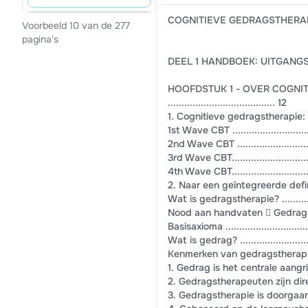
COGNITIEVE GEDRAGSTHERA
Voorbeeld 10 van de 277
pagina's
DEEL 1 HANDBOEK: UITGANGSPOSIT
HOOFDSTUK 1 - OVER COGNI
....................................... 12
1. Cognitieve gedragstherapie: een his
1st Wave CBT ..................................
2nd Wave CBT .................................
3rd Wave CBT...................................
4th Wave CBT...................................
2. Naar een geïntegreerde definitie van 
Wat is gedragstherapie? .....................
Nood aan handvaten  Gedragstherapie
Basisaxioma ...................................
Wat is gedrag? ................................
Kenmerken van gedragstherapie: ............
1. Gedrag is het centrale aangrijping
2. Gedragstherapeuten zijn directief .....
3. Gedragstherapie is doorgaans kortdure