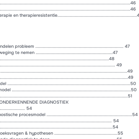
..............................................................................................46
....................................................................................................46
n therapieresistentie................................................................
robleem ....................................................................... 47
te nemen ..............................................................47
............................................................................48
................................................................................... 49
.....................................................................................................49
...................................................................................................49
.........................................................................................50
.........................................................................................50
................................................................................................51
 ONDERKENNENDE DIAGNOSTIEK
...................... 54
procesmodel .....................................................................54
........................................................................................ 54
..................................................................................54
agen & hypothesen ...................................................55