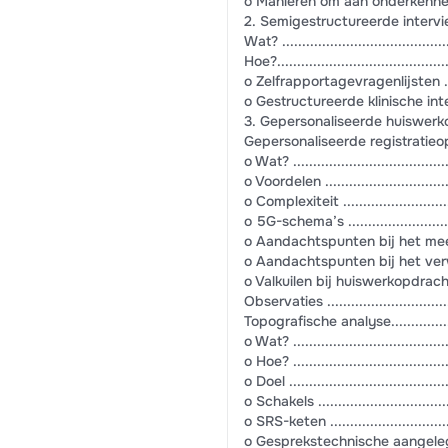
o Manieren om aan onderkennende diag
2. Semigestructureerde interviews en vr
Wat? ...........................................
Hoe?............................................
o Zelfrapportagevragenlijsten .............
o Gestructureerde klinische interviews ..
3. Gepersonaliseerde huiswerkopdracht
Gepersonaliseerde registratieopdrachten..
o Wat? .........................................
o Voordelen ...................................
o Complexiteit ...............................
o 5G-schema’s ...............................
o Aandachtspunten bij het meegeven
o Aandachtspunten bij het verwerke
o Valkuilen bij huiswerkopdrachten .......
Observaties ...................................
Topografische analyse........................
o Wat? .........................................
o Hoe? .........................................
o Doel .........................................
o Schakels ....................................
o SRS-keten ...................................
o Gesprekstechnische aangelegenheid ....