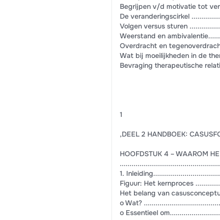
Begrijpen v/d motivatie tot veranderen ...
De veranderingscirkel .......................
Volgen versus sturen ........................
Weerstand en ambivalentie..................
Overdracht en tegenoverdracht ............
Wat bij moeilijkheden in de therapeutisc
Bevraging therapeutische relatie ..........
1
,DEEL 2 HANDBOEK: CASUSFORMULERING ...
HOOFDSTUK 4 – WAAROM HE
.................................................
1. Inleiding....................................
Figuur: Het kernproces ......................
Het belang van casusconceptualisatie ....
o Wat? .........................................
o Essentieel om...............................