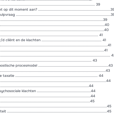
....................................................................................... 39
 moment aan? .......................................................................3
...........................................................................................3
...................................................................................................39
...................................................................................................40
...................................................................................................40
..................................................................................... 41
t en de klachten ........................................................... 41
..............................................................................................41
.....................................................................................................41
............................................................................................... 
........................................................................................ 43
procesmodel .....................................................................43
..............................................................................................43
................................................................................. 44
.....................................................................................................44
..................................................................................44
iale klachten .....................................................44
..............................................................................44
.................................................................................45
...................................................................................................45
.........................................................................................45