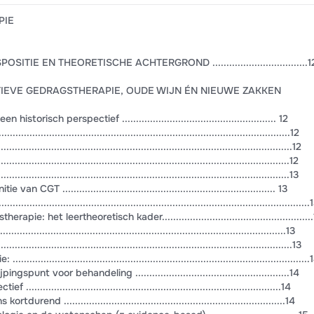
PIE
IE EN THEORETISCHE ACHTERGROND ..................................1
TIEVE GEDRAGSTHERAPIE, OUDE WIJN ÉN NIEUWE ZAKKEN
torisch perspectief ....................................................... 12
.................................................................................................12
.................................................................................................12
................................................................................................12
................................................................................................13
CGT ............................................................................ 13
...................................................................................................
: het leertheoretisch kader.....................................................
.................................................................................................13
.................................................................................................13
..............................................................................................
spunt voor behandeling .......................................................14
......................................................................................14
nd ...............................................................................14