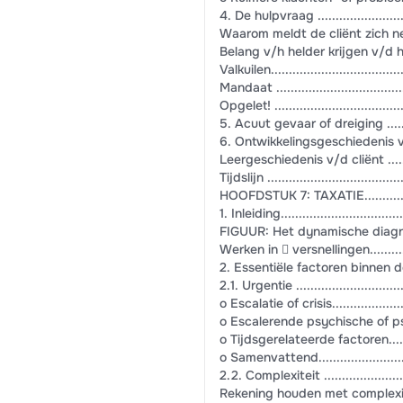
4. De hulpvraag ..............................
Waarom meldt de cliënt zich net op dit
Belang v/h helder krijgen v/d hulpvraag ..
Valkuilen.......................................
Mandaat .......................................
Opgelet! .......................................
5. Acuut gevaar of dreiging ................
6. Ontwikkelingsgeschiedenis v/d cliën
Leergeschiedenis v/d cliënt ................
Tijdslijn .......................................
HOOFDSTUK 7: TAXATIE........................
1. Inleiding....................................
FIGUUR: Het dynamische diagnostische 
Werken in  versnellingen...................
2. Essentiële factoren binnen de taxatie 
2.1. Urgentie .................................
o Escalatie of crisis.........................
o Escalerende psychische of psychosoc
o Tijdsgerelateerde factoren...............
o Samenvattend...............................
2.2. Complexiteit ............................
Rekening houden met complexiteit .........