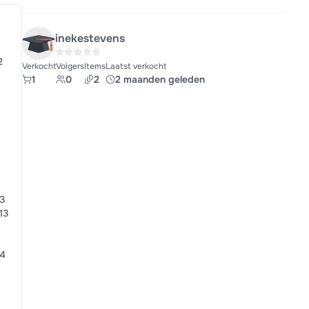
inekestevens
2
Verkocht
Volgers
Items
Laatst verkocht
1
0
2
2 maanden geleden
13
.13
14