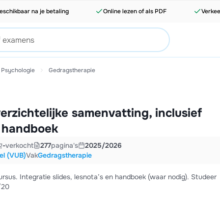
eschikbaar na je betaling
Online lezen of als PDF
Verkee
 Psychologie
Gedragstherapie
rzichtelijke samenvatting, inclusief
s, handboek
-
verkocht
277
pagina's
2025/2026
sel (VUB)
Vak
Gedragstherapie
rsus. Integratie slides, lesnota’s en handboek (waar nodig). Studeer
/20