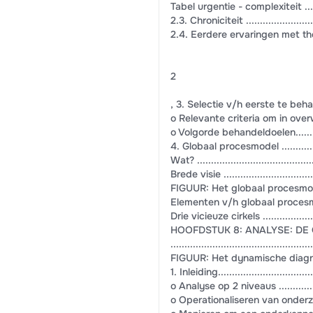
Tabel urgentie - complexiteit ..............
2.3. Chroniciteit .............................
2.4. Eerdere ervaringen met therapie e
2
, 3. Selectie v/h eerste te behandelen p
o Relevante criteria om in overweging 
o Volgorde behandeldoelen..................
4. Globaal procesmodel .....................
Wat? ...........................................
Brede visie ....................................
FIGUUR: Het globaal procesmodel ..........
Elementen v/h globaal procesmodel .......
Drie vicieuze cirkels .........................
HOOFDSTUK 8: ANALYSE: DE
.................................................
FIGUUR: Het dynamische diagnostische 
1. Inleiding....................................
o Analyse op 2 niveaus .....................
o Operationaliseren van onderzoeksvr