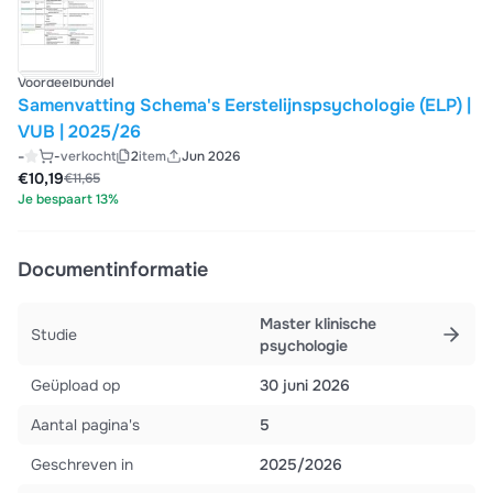
Voordeelbundel
Samenvatting Schema's Eerstelijnspsychologie (ELP) |
VUB | 2025/26
-
-
verkocht
2
item
Jun 2026
€10,19
€11,65
Je bespaart 13%
Documentinformatie
Master klinische
Studie
psychologie
Geüpload op
30 juni 2026
Aantal pagina's
5
Geschreven in
2025/2026