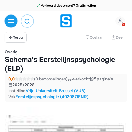
Verkeerd document? Gratis ruilen
Terug
Opslaan
Deel
Overig
Schema's Eerstelijnspsychologie
(ELP)
0,0
(0 beoordelingen)
-
verkocht
5
pagina's
2025/2026
Instelling
Vrije Universiteit Brussel (VUB)
Vak
Eerstelijnspsychologie (4020671ENR)