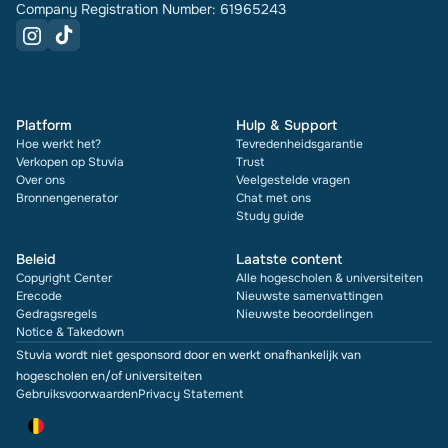
Company Registration Number: 61965243
Platform
Hulp & Support
Hoe werkt het?
Tevredenheidsgarantie
Verkopen op Stuvia
Trust
Over ons
Veelgestelde vragen
Bronnengenerator
Chat met ons
Study guide
Beleid
Laatste content
Copyright Center
Alle hogescholen & universiteiten
Erecode
Nieuwste samenvattingen
Gedragsregels
Nieuwste beoordelingen
Notice & Takedown
Stuvia wordt niet gesponsord door en werkt onafhankelijk van
hogescholen en/of universiteiten
Gebruiksvoorwaarden
Privacy Statement