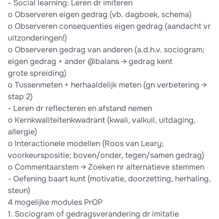
- Social learning: Leren dr imiteren
o Observeren eigen gedrag (vb. dagboek, schema)
o Observeren consequenties eigen gedrag (aandacht vr
uitzonderingen!)
o Observeren gedrag van anderen (a.d.h.v. sociogram;
eigen gedrag + ander @balans → gedrag kent
grote spreiding)
o Tussenmeten + herhaaldelijk meten (gn verbetering →
stap 2)
- Leren dr reflecteren en afstand nemen
o Kernkwaliteitenkwadrant (kwali, valkuil, uitdaging,
allergie)
o Interactionele modellen (Roos van Leary;
voorkeurspositie; boven/onder, tegen/samen gedrag)
o Commentaarstem → Zoeken nr alternatieve stemmen
- Oefening baart kunt (motivatie, doorzetting, herhaling,
steun)
4 mogelijke modules PrOP
1. Sociogram of gedragsverandering dr imitatie