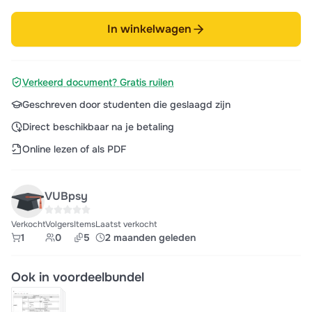
In winkelwagen
Verkeerd document? Gratis ruilen
Geschreven door studenten die geslaagd zijn
Direct beschikbaar na je betaling
Online lezen of als PDF
VUBpsy
Verkocht
Volgers
Items
Laatst verkocht
1
0
5
2 maanden geleden
Ook in voordeelbundel