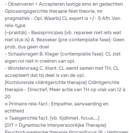
- Observeren + Accepteren lastige emo en gedachten
Oplossingsgerichte therapie Niet theorie, mr
pragmatiek - Opl. Waarbij CL expert is +/- 5 Afh. Van
rela-type
(~praktijk) - Basisprincipes (vb. repareer niet iets wat
niet stuk is) A. Bezoeker (pre-contemplatie fase): Geen
prob, dus geen doel
- Schaalvragen B. Klager (contemplatie fase): CL ziet
eigen rol niet in creëren van opl.
- Wondervraag C. Klant: CL werkt samen met TH; CL
accepteert dat hij deel is van de opl.
(Kortdurende cliëntgerichte therapie) Cliëntgerichte
therapie - Directief; Meer actie van TH op vlak van 12 à
20
o Primaire rela-fact.: Empathie, aanvaarding en
echtheid
o Taakgerichte fact. (vb. tijdlimiet, focus,...)
(DIT = Dynamische Interpersoonlijke Therapie)
Psychodynamische therapie Procesfocus 16 - Verhogen