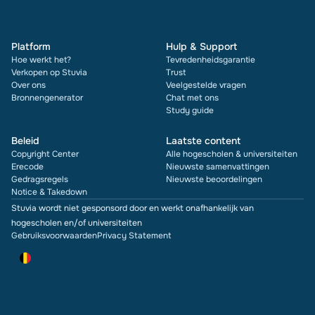
Platform
Hulp & Support
Hoe werkt het?
Tevredenheidsgarantie
Verkopen op Stuvia
Trust
Over ons
Veelgestelde vragen
Bronnengenerator
Chat met ons
Study guide
Beleid
Laatste content
Copyright Center
Alle hogescholen & universiteiten
Erecode
Nieuwste samenvattingen
Gedragsregels
Nieuwste beoordelingen
Notice & Takedown
Stuvia wordt niet gesponsord door en werkt onafhankelijk van
hogescholen en/of universiteiten
Gebruiksvoorwaarden
Privacy Statement