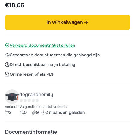
€18,66
In winkelwagen
Verkeerd document? Gratis ruilen
Geschreven door studenten die geslaagd zijn
Direct beschikbaar na je betaling
Online lezen of als PDF
degrandeemily
Verkocht
Volgers
Items
Laatst verkocht
2
0
9
2 maanden geleden
Documentinformatie