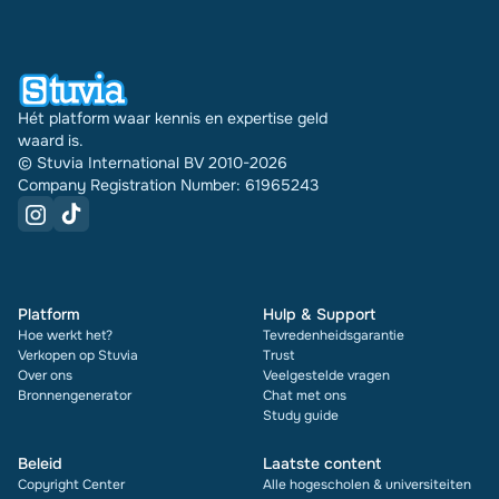
verkocht. En dat doen we al 16 jaar. Bij elk
document zie je bovendien de beoordeling en hoe
vaak het is verkocht.
Hét platform waar kennis en expertise geld
waard is.
© Stuvia International BV 2010-2026
Company Registration Number: 61965243
Platform
Hulp & Support
Hoe werkt het?
Tevredenheidsgarantie
Verkopen op Stuvia
Trust
Over ons
Veelgestelde vragen
Bronnengenerator
Chat met ons
Study guide
Beleid
Laatste content
Copyright Center
Alle hogescholen & universiteiten