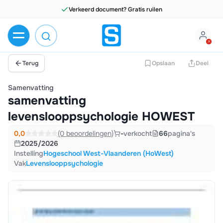
Verkeerd document? Gratis ruilen
Terug
Opslaan
Deel
Samenvatting
samenvatting
levenslooppsychologie HOWEST
0,0
(0 beoordelingen)
-
verkocht
66
pagina's
2025/2026
Instelling
Hogeschool West-Vlaanderen (HoWest)
Vak
Levenslooppsychologie