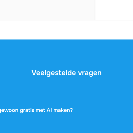
Veelgestelde vragen
t gewoon gratis met AI maken?
 veel algemene informatie, maar ze kennen je vak, je docent
t. Dit document is geschreven door een medestudent die prec