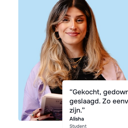
“Gekocht, gedown
geslaagd. Zo eenv
zijn.”
Alisha
Student