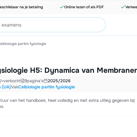
eschikbaar na je betaling
Online lezen of als PDF
Verkee
elbiologie partim fysiologie
ysiologie H5: Dynamica van Membrane
-
verkocht
1
pagina's
2025/2026
n (UA)
Vak
Celbiologie partim fysiologie
uur van het handboek, heel volledig en met extra uitleg gegeven bij
es