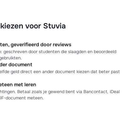
iezen voor Stuvia
n, geverifieerd door reviews
en: geschreven door studenten die slaagden en beoordeeld
gebruikten.
nder document
elfde geld direct een ander document kiezen dat beter past
meteen met leren
tingen. Betaal zoals je gewend bent via Bancontact, iDeal
PDF-document meteen.