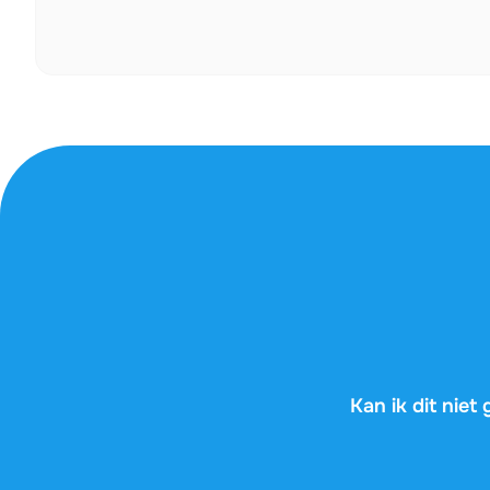
Kan ik dit nie
AI-tools geven je
op je examen nie