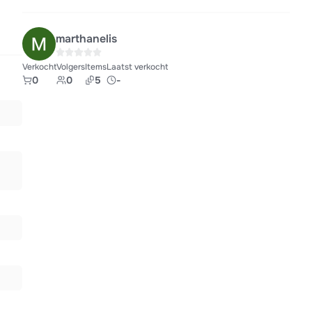
marthanelis
Verkocht
Volgers
Items
Laatst verkocht
0
0
5
-