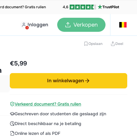
rd document? Gratis ruilen
4,6
TrustPilot
Inloggen
Verkopen
Opslaan
Deel
€5,99
n
In winkelwagen
Verkeerd document? Gratis ruilen
Geschreven door studenten die geslaagd zijn
Direct beschikbaar na je betaling
Online lezen of als PDF