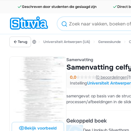
Geschreven door studenten die geslaagd zijn
Direct b
Terug
Universiteit Antwerpen (UA)
Geneeskunde
C
Samenvatting
Samenvatting celf
0,0
(0 beoordelingen)
Instelling
Universiteit Antwerpe
samengevat op basis van de struct
processen/afbeeldingen in de slid
Gekoppeld boek
Bekijk voorbeeld
Dee Unglaub Silverthorn