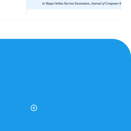
 en de vragen
ies dit vak