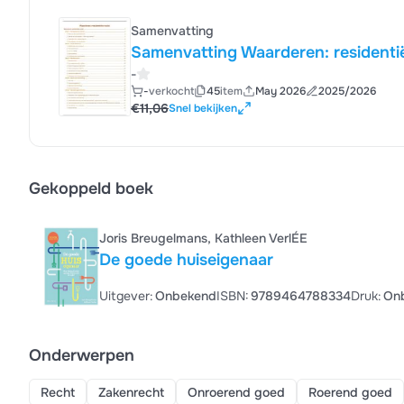
Samenvatting
Samenvatting Waarderen: residenti
-
-
verkocht
45
item
May 2026
2025/2026
€11,06
Snel bekijken
Gekoppeld boek
Joris Breugelmans, Kathleen VerlÉE
De goede huiseigenaar
Uitgever:
Onbekend
ISBN:
9789464788334
Druk:
On
Onderwerpen
Recht
Zakenrecht
Onroerend goed
Roerend goed