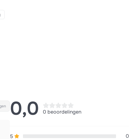
g
0,0
gen
0 beoordelingen
0
5