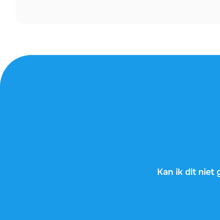
Kan ik dit nie
AI-tools geven je
op je examen nie
heeft gevolgd en