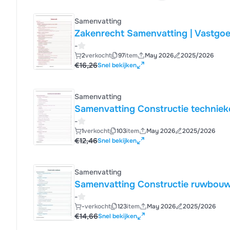
Samenvatting
Zakenrecht Samenvatting | Vastgoe
-
2
verkocht
97
item
May 2026
2025/2026
€16,26
Snel bekijken
Samenvatting
Samenvatting Constructie techniek
-
1
verkocht
103
item
May 2026
2025/2026
€12,46
Snel bekijken
Samenvatting
Samenvatting Constructie ruwbouw
-
-
verkocht
123
item
May 2026
2025/2026
€14,66
Snel bekijken