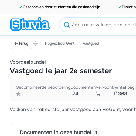
Geschreven door studenten die geslaagd zijn
Direct b
Terug
Hogeschool Gent
Vastgoed
Voordeelbundel
Vastgoed 1e jaar 2e semester
Gecombineerde beoordeling
Documenten
Verkocht
Aantal pagi
-
4
-
368
Vakken van het eerste jaar vastgoed aan HoGent, voor 
Documenten in deze bundel
4