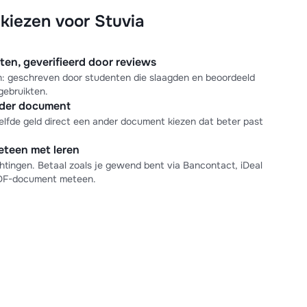
iezen voor Stuvia
n, geverifieerd door reviews
en: geschreven door studenten die slaagden en beoordeeld
gebruikten.
nder document
elfde geld direct een ander document kiezen dat beter past
meteen met leren
tingen. Betaal zoals je gewend bent via Bancontact, iDeal
PDF-document meteen.