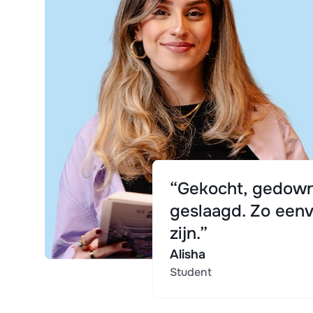
“Gekocht, gedown
geslaagd. Zo eenv
zijn.”
Alisha
Student