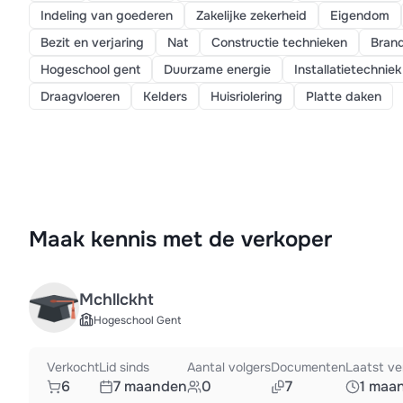
Indeling van goederen
Zakelijke zekerheid
Eigendom
Bezit en verjaring
Nat
Constructie technieken
Brand
Hogeschool gent
Duurzame energie
Installatietechniek
Draagvloeren
Kelders
Huisriolering
Platte daken
Maak kennis met de verkoper
Mchllckht
Hogeschool Gent
Verkocht
Lid sinds
Aantal volgers
Documenten
Laatst ve
6
7 maanden
0
7
1 maa