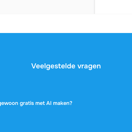
Veelgestelde vragen
t gewoon gratis met AI maken?
 veel algemene informatie, maar ze kennen je vak, je docent
t. Dit document is geschreven door een medestudent die prec
 gehaald, en dus weet wat er echt gevraagd wordt. Je krijgt 