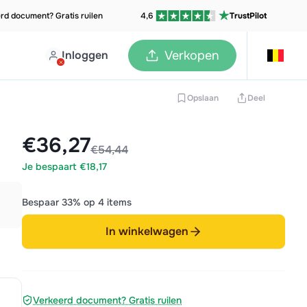
rd document? Gratis ruilen
4,6
TrustPilot
Inloggen
Verkopen
Opslaan
Deel
€36,27
€54,44
Je bespaart €18,17
Bespaar 33% op 4 items
In winkelwagen
Verkeerd document? Gratis ruilen