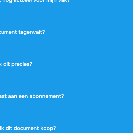
zie je het studiejaar, het gekoppelde studieboek en de onderw
heckt of dit document bij je vak past. Bekijk ook de gratis p
it.
cument tegenvalt?
 je binnen 14 dagen na je aankoop van gedachten verandert 
 hebt gedownload, krijg je je geld terug. Je aankoop is vol
 dit precies?
ktplaats: je koopt rechtstreeks van de student die het docu
andelt de betaling veilig af en staat garant met de gratis rui
sico loopt op je aankoop.
vast aan een abonnement?
eenmalig €11,99 voor dit document en verder niets. Geen ab
enging, geen kleine lettertjes.
s ik dit document koop?