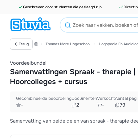
Geschreven door studenten die geslaagd zijn
Direct b
Terug
Thomas More Hogeschool
Logopedie En Audiolog
Voordeelbundel
Samenvattingen Spraak - therapie |
Hoorcolleges + cursus
Gecombineerde beoordeling
Documenten
Verkocht
Aantal pagi
-
2
-
79
Samenvatting van beide delen van spraak - therapie dee