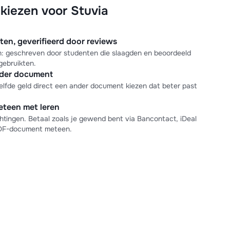
iezen voor Stuvia
n, geverifieerd door reviews
en: geschreven door studenten die slaagden en beoordeeld
gebruikten.
nder document
elfde geld direct een ander document kiezen dat beter past
meteen met leren
tingen. Betaal zoals je gewend bent via Bancontact, iDeal
PDF-document meteen.