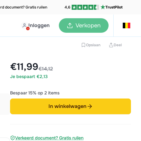
rd document? Gratis ruilen
4,6
TrustPilot
Inloggen
Verkopen
Opslaan
Deel
€11,99
€14,12
Je bespaart €2,13
Bespaar 15% op 2 items
In winkelwagen
Verkeerd document? Gratis ruilen