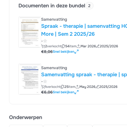
Documenten in deze bundel
2
Samenvatting
Spraak - therapie | samenvatting 
More | Sem 2 2025/26
-
2
verkocht
54
item
Mar 2026
2025/2026
€8,06
Snel bekijken
Samenvatting
Samenvatting spraak - therapie | s
-
1
verkocht
25
item
May 2026
2025/2026
€6,06
Snel bekijken
Onderwerpen