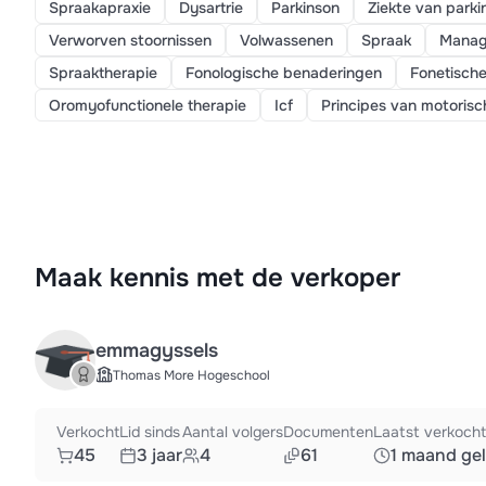
Spraakapraxie
Dysartrie
Parkinson
Ziekte van parki
Verworven stoornissen
Volwassenen
Spraak
Manag
Spraaktherapie
Fonologische benaderingen
Fonetisch
Oromyofunctionele therapie
Icf
Principes van motorisc
Maak kennis met de verkoper
emmagyssels
Thomas More Hogeschool
Verkocht
Lid sinds
Aantal volgers
Documenten
Laatst verkocht
45
3 jaar
4
61
1 maand ge