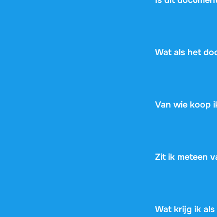
bijschaven.
Bij elk document 
zodat je vooraf c
zien of het aanslu
Wat als het do
Geen zorgen! Als
document nog niet
risico.
Van wie koop ik
Stuvia is een mar
gemaakt. Stuvia h
zodat je nooit ri
Zit ik meteen 
Nee, je betaalt 
automatische verl
Wat krijg ik al