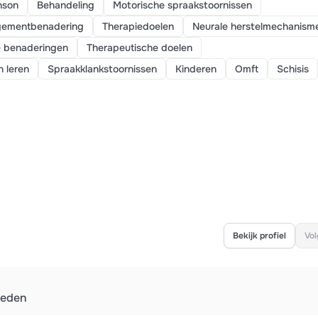
nson
Behandeling
Motorische spraakstoornissen
ementbenadering
Therapiedoelen
Neurale herstelmechanism
e benaderingen
Therapeutische doelen
h leren
Spraakklankstoornissen
Kinderen
Omft
Schisis
Bekijk profiel
Vol
leden