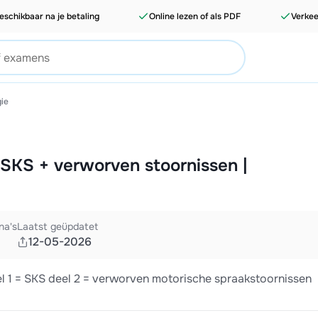
eschikbaar na je betaling
Online lezen of als PDF
Verkee
ie
 SKS + verworven stoornissen |
na's
Laatst geüpdatet
12-05-2026
l 1 = SKS deel 2 = verworven motorische spraakstoornissen