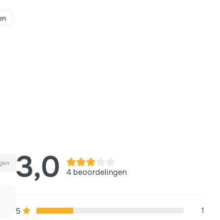
en
3,0
gen
4 beoordelingen
1
5